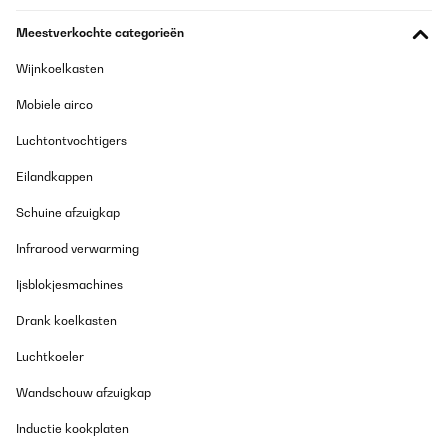
Meestverkochte categorieën
Wijnkoelkasten
Mobiele airco
Luchtontvochtigers
Eilandkappen
Schuine afzuigkap
Infrarood verwarming
Ijsblokjesmachines
Drank koelkasten
Luchtkoeler
Wandschouw afzuigkap
Inductie kookplaten