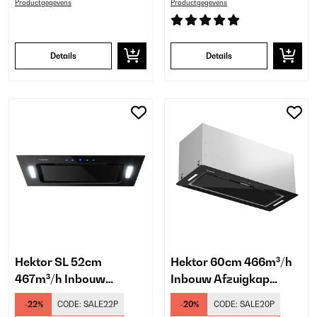
Productgegevens
Productgegevens
Details
Details
Hektor SL 52cm
Hektor 60cm 466m³/h
467m³/h Inbouw
Inbouw Afzuigkap
Afzuigkap Zwart
Zwart
-22%
CODE:
SALE22P
-20%
CODE:
SALE20P