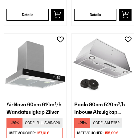
Details
Details
AirNova 60cm 614m³/h
Paolo 80cm 520m³/h
Wandafzuigkap Zilver
Inbouw Afzuigkap
Zilver
-29%
CODE:
FULLSWING29
-25%
CODE:
SALE25P
MET VOUCHER:
157,61 €
MET VOUCHER:
155,99 €