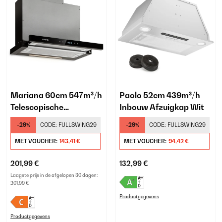
Mariana 60cm 547m³/h
Paolo 52cm 439m³/h
Telescopische
Inbouw Afzuigkap Wit
Afzuigkap Zwart
-29%
CODE:
FULLSWING29
-29%
CODE:
FULLSWING29
MET VOUCHER:
143,41 €
MET VOUCHER:
94,42 €
201,99 €
132,99 €
Laagste prijs in de afgelopen 30 dagen:
201,99 €
Productgegevens
Productgegevens