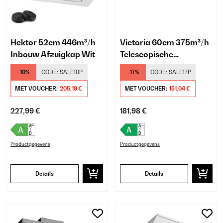
Hektor 52cm 446m³/h
Victoria 60cm 375m³/h
Inbouw Afzuigkap Wit
Telescopische
Afzuigkap Wit
-10%
CODE:
SALE10P
-17%
CODE:
SALE17P
MET VOUCHER:
205,19 €
MET VOUCHER:
151,04 €
227,99 €
181,98 €
Productgegevens
Productgegevens
Details
Details