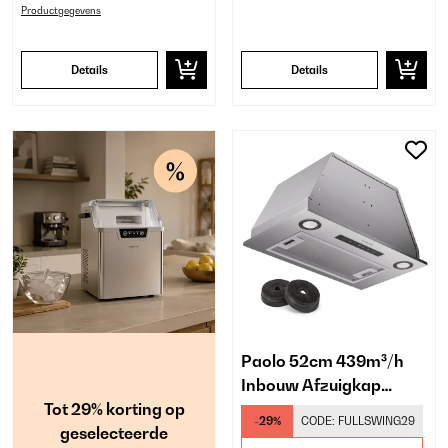
Productgegevens
Details
Details
Paolo 52cm 439m³/h
Inbouw Afzuigkap
Tot 29% korting op
Zilver
-29%
CODE:
FULLSWING29
geselecteerde