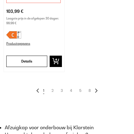
103,99 €
Laagste prijs in de afgelopen 30 dagen:
99,99 €
Productgegevens
Details
1
2
3
4
5
8
Afzuigkap voor onderbouw bij Klarstein