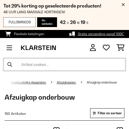
Tot 29% korting op geselecteerde producten!
48 UUR LANG MASSALE KORTINGEN!
Nu
42
26
19
FULLSWING29
U
M
S
winkelen
Flexibele betalingen
Gratis verzending vanaf 100€*
Huishoudelijke Apparaten
Afzuigkappen
Afzuigkap onderbouw
Afzuigkap onderbouw
Filter en sorteer
150 Artikelen