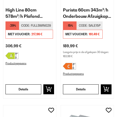
High Line 80cm
Purista 60cm 343m³/h
578m³/h Plafond
Onderbouw Afzuigkap
Afzuigkap Wit
Zwart
-29%
CODE:
FULLSWING29
-15%
CODE:
SALE15P
MET VOUCHER:
217,96 €
MET VOUCHER:
161,49 €
306,99 €
189,99 €
Laagste prijs in de afgelopen 30 dagen:
163,99 €
Productgegevens
Productgegevens
Details
Details