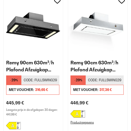
Remy 90cm 630m³/h
Remy 90cm 630m³/h
Plafond Afzuigkap
Plafond Afzuigkap
Zwart
Zwart
-29%
CODE:
FULLSWING29
-29%
CODE:
FULLSWING29
MET VOUCHER:
316,65 €
MET VOUCHER:
317,36 €
445,99 €
446,99 €
Laagste prijs in de afgelopen 30 dagen:
441,99 €
Productgegevens