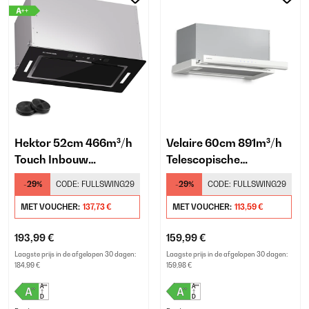
Hektor 52cm 466m³/h
Velaire 60cm 891m³/h
Touch Inbouw
Telescopische
Afzuigkap Zwart
Afzuigkap Wit
-29%
CODE:
FULLSWING29
-29%
CODE:
FULLSWING29
MET VOUCHER:
137,73 €
MET VOUCHER:
113,59 €
193,99 €
159,99 €
Laagste prijs in de afgelopen 30 dagen:
Laagste prijs in de afgelopen 30 dagen:
184,99 €
159,98 €