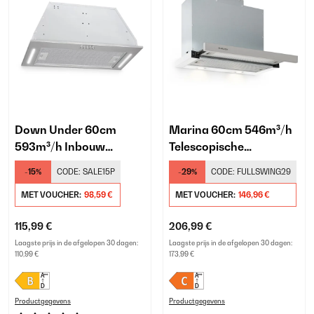
Down Under 60cm
Marina 60cm 546m³/h
593m³/h Inbouw
Telescopische
Afzuigkap Zilver
Afzuigkap Wit
-15%
CODE:
SALE15P
-29%
CODE:
FULLSWING29
MET VOUCHER:
98,59 €
MET VOUCHER:
146,96 €
115,99 €
206,99 €
Laagste prijs in de afgelopen 30 dagen:
Laagste prijs in de afgelopen 30 dagen:
110,99 €
173,99 €
Productgegevens
Productgegevens