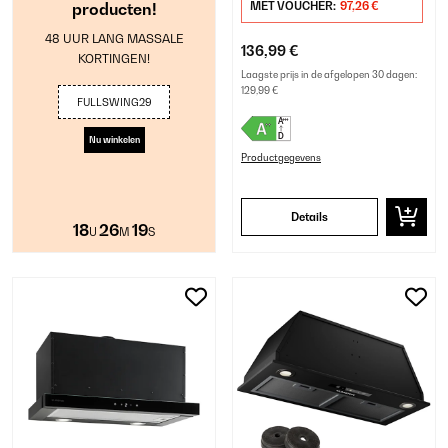
producten!
MET VOUCHER:
97,26 €
48 UUR LANG MASSALE
136,99 €
KORTINGEN!
Laagste prijs in de afgelopen 30 dagen:
129,99 €
FULLSWING29
Nu winkelen
Productgegevens
Details
18
26
19
U
M
S