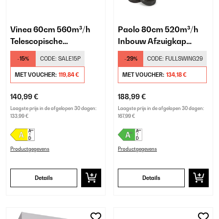
Vinea 60cm 560m³/h
Paolo 80cm 520m³/h
Telescopische
Inbouw Afzuigkap
Afzuigkap Zwart
Zwart
-15%
CODE:
SALE15P
-29%
CODE:
FULLSWING29
MET VOUCHER:
119,84 €
MET VOUCHER:
134,18 €
140,99 €
188,99 €
Laagste prijs in de afgelopen 30 dagen:
Laagste prijs in de afgelopen 30 dagen:
133,99 €
167,99 €
Productgegevens
Productgegevens
Details
Details