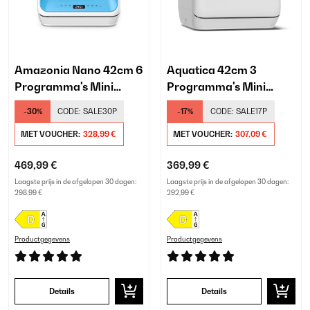
Amazonia Nano 42cm 6
Aquatica 42cm 3
Programma's Mini
Programma's Mini
Vaatwasser​ Blauw
Vaatwasser​ Wit
-30%
CODE:
SALE30P
-17%
CODE:
SALE17P
MET VOUCHER:
328,99 €
MET VOUCHER:
307,09 €
469,99 €
369,99 €
Laagste prijs in de afgelopen 30 dagen:
Laagste prijs in de afgelopen 30 dagen:
298,99 €
292,99 €
Productgegevens
Productgegevens
Details
Details