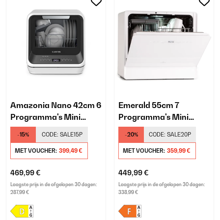
Amazonia Nano 42cm 6
Emerald 55cm 7
Programma's Mini
Programma's Mini
Vaatwasser​ Zwart
Vaatwasser​ Wit
-15%
CODE:
SALE15P
-20%
CODE:
SALE20P
MET VOUCHER:
399,49 €
MET VOUCHER:
359,99 €
469,99 €
449,99 €
Laagste prijs in de afgelopen 30 dagen:
Laagste prijs in de afgelopen 30 dagen:
287,99 €
338,99 €