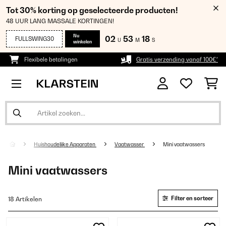
Tot 30% korting op geselecteerde producten!
48 UUR LANG MASSALE KORTINGEN!
Nu
02
53
18
FULLSWING30
U
M
S
winkelen
Flexibele betalingen
Gratis verzending vanaf 100€*
Huishoudelijke Apparaten
Vaatwasser
Mini vaatwassers
Mini vaatwassers
Filter en sorteer
18 Artikelen