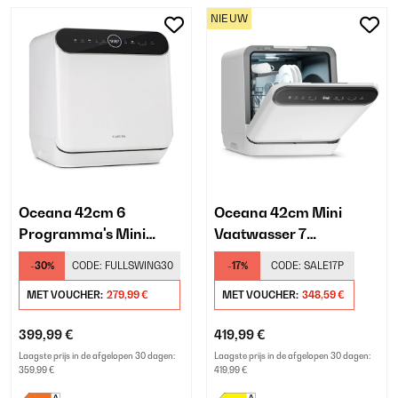
NIEUW
Oceana 42cm 6
Oceana 42cm Mini
Programma's Mini
Vaatwasser 7
Vaatwasser​ Wit
Programma's Wit
-30%
CODE:
FULLSWING30
-17%
CODE:
SALE17P
MET VOUCHER:
279,99 €
MET VOUCHER:
348,59 €
399,99 €
419,99 €
Laagste prijs in de afgelopen 30 dagen:
Laagste prijs in de afgelopen 30 dagen:
359,99 €
419,99 €