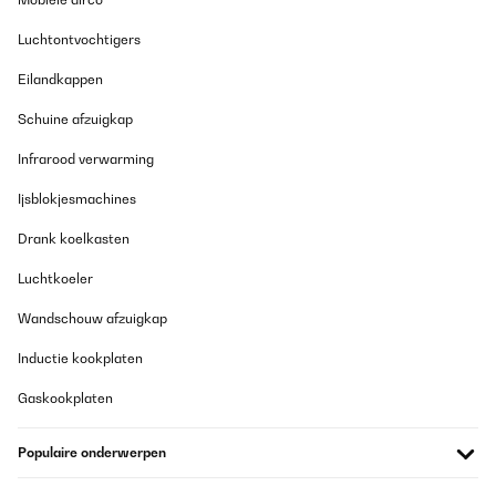
Luchtontvochtigers
Eilandkappen
Schuine afzuigkap
Infrarood verwarming
Ijsblokjesmachines
Drank koelkasten
Luchtkoeler
Wandschouw afzuigkap
Inductie kookplaten
Gaskookplaten
Populaire onderwerpen