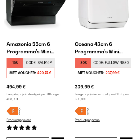
Amazonia 55cm 6
Oceana 42cm 6
Programma's Mini
Programma's Mini
Vaatwasser​ Zwart
Vaatwasser​ Wit
-15%
CODE:
SALE15P
-30%
CODE:
FULLSWING30
MET VOUCHER:
420,74 €
MET VOUCHER:
237,99 €
494,99 €
339,99 €
Laagste prijs in de afgelopen 30 dagen:
Laagste prijs in de afgelopen 30 dagen:
408,99 €
305,99 €
Productgegevens
Productgegevens