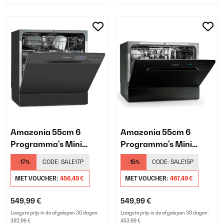
Amazonia 55cm 6
Amazonia 55cm 6
Programma's Mini
Programma's Mini
Vaatwasser​ Donkergrijs
Vaatwasser​ Zwart
-17%
CODE:
SALE17P
-15%
CODE:
SALE15P
MET VOUCHER:
456,49 €
MET VOUCHER:
467,49 €
549,99 €
549,99 €
Laagste prijs in de afgelopen 30 dagen:
Laagste prijs in de afgelopen 30 dagen:
392,99 €
453,99 €