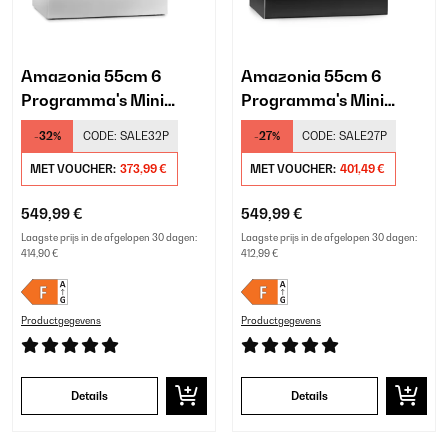
Amazonia 55cm 6
Amazonia 55cm 6
Programma's Mini
Programma's Mini
Vaatwasser​ Zilver
Vaatwasser​ Zwart
-32%
CODE:
SALE32P
-27%
CODE:
SALE27P
MET VOUCHER:
373,99 €
MET VOUCHER:
401,49 €
549,99 €
549,99 €
Laagste prijs in de afgelopen 30 dagen:
Laagste prijs in de afgelopen 30 dagen:
414,90 €
412,99 €
Productgegevens
Productgegevens
Details
Details