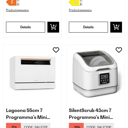
Productgegevens
Productgegevens
Details
Details
Lagoona 55cm 7
SilentScrub 43cm 7
Programma's Mini
Programma's Mini
Vaatwasser​ Wit
Vaatwasser​ Wit
-17%
CODE:
SALE17P
-20%
CODE:
SALE20P