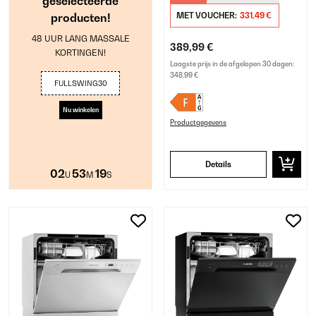
geselecteerde
producten!
MET VOUCHER:
331,49 €
48 UUR LANG MASSALE
389,99 €
KORTINGEN!
Laagste prijs in de afgelopen 30 dagen:
348,99 €
FULLSWING30
Nu winkelen
Productgegevens
Details
02
53
18
U
M
S