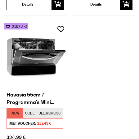
Details
Details
GEBRUIKT
Havasia 55cm 7
Programma's Mini
Vaatwasser​ Zwart/Grijs
-30%
CODE:
FULLSWING30
MET VOUCHER:
227,49 €
324,99 €