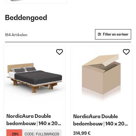
Beddengoed
Filter en sorteer
164 Artikelen
NordicAura Double
NordicAura Double
bedombouw | 140 x 200
bedombouw | 140 x 200
cm
cm
314,99 €
-29%
CODE:
FULLSWING29