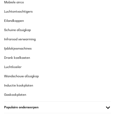
Mobiele airco
Luchtontvochtigers
Eilandkappen
Schuine afzuigkap
Infrarood verwarming
Ijsblokjesmachines
Drank koelkasten
Luchtkoeler
Wandschouw afzuigkap
Inductie kookplaten
Gaskookplaten
Populaire onderwerpen