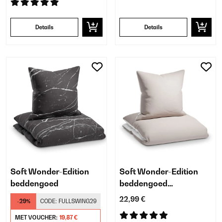
Details
Details
Soft Wonder-Edition
Soft Wonder-Edition
beddengoed
beddengoed
dekbedovertrek
22,99 €
-29%
CODE:
FULLSWING29
MET VOUCHER:
19,87 €