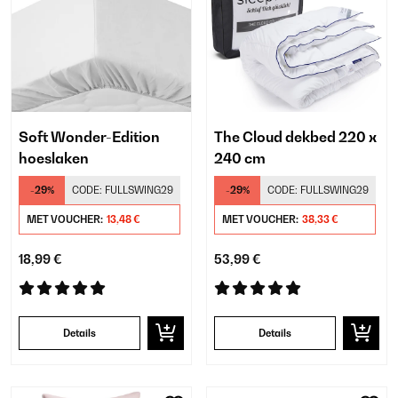
Soft Wonder-Edition
The Cloud dekbed 220 x
hoeslaken
240 cm
-29%
CODE:
FULLSWING29
-29%
CODE:
FULLSWING29
MET VOUCHER:
13,48 €
MET VOUCHER:
38,33 €
18,99 €
53,99 €
Details
Details