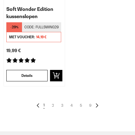
Soft Wonder Edition
kussenslopen
-29%
CODE:
FULLSWING29
MET VOUCHER:
14,19 €
19,99 €
Details
1
2
3
4
5
9