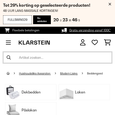
Tot 29% korting op geselecteerde producten!
48 UUR LANG MASSALE KORTINGEN!
Nu
20
23
46
FULLSWING29
U
M
S
winkelen
Flexibele betalingen
Gratis verzending vanaf 100€*
Huishoudelijke Apparaten
Modern Living
Beddengoed
Dekbedden
Laken
Påslakan