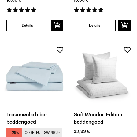
18,99 €
19,99 €
Details
Details
Traumwolle biber
Soft Wonder-Edition
beddengoed
beddengoed
32,99 €
-29%
CODE:
FULLSWING29