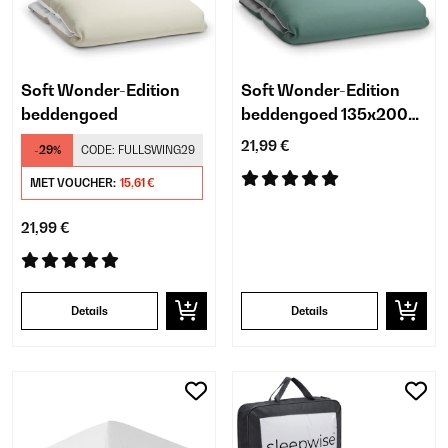
Soft Wonder-Edition
Soft Wonder-Edition
beddengoed
beddengoed 135x200
cm groengrijs/lichtgrijs
21,99 €
-29%
CODE:
FULLSWING29
MET VOUCHER:
15,61 €
21,99 €
Details
Details