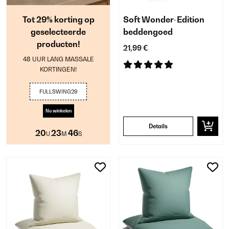
Tot 29% korting op
Soft Wonder-Edition
geselecteerde
beddengoed
producten!
21,99 €
48 UUR LANG MASSALE
KORTINGEN!
FULLSWING29
Nu winkelen
Details
20
23
46
U
M
S