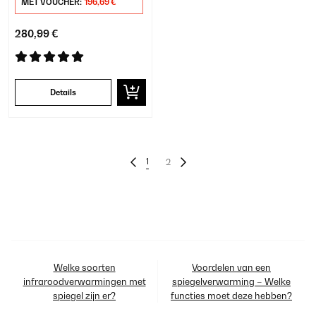
MET VOUCHER:
196,69 €
280,99 €
Details
1
2
Welke soorten
Voordelen van een
infraroodverwarmingen met
spiegelverwarming – Welke
spiegel zijn er?
functies moet deze hebben?