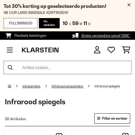
Tot 30% korting op geselecteerde producten!
48 UUR LANG MASSALE KORTINGEN!
Nu
10
59
10
FULLSWING30
U
M
S
winkelen
Flexibele betalingen
Gratis verzending vanaf 100€*
Verwarming
Infrarood verwarming
Infrarood spiegels
Infrarood spiegels
Filter en sorteer
30 Artikelen