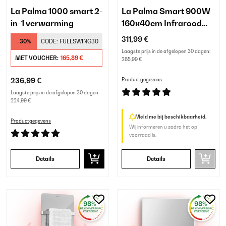
La Palma 1000 smart 2-
La Palma Smart 900W
in-1 verwarming
160x40cm Infrarood
Spiegel Zilver
311,99 €
-30%
CODE:
FULLSWING30
Laagste prijs in de afgelopen 30 dagen:
MET VOUCHER:
165,89 €
265,99 €
236,99 €
Productgegevens
Laagste prijs in de afgelopen 30 dagen:
224,99 €
Meld me bij beschikbaarheid.
Productgegevens
Wij informeren u zodra het op
voorraad is.
Details
Details