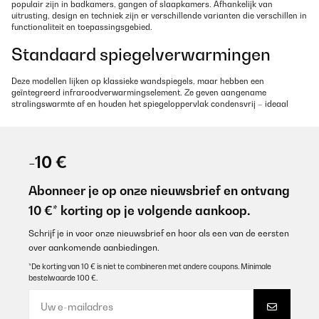
populair zijn in badkamers, gangen of slaapkamers. Afhankelijk van
uitrusting, design en techniek zijn er verschillende varianten die verschillen in
functionaliteit en toepassingsgebied.
Standaard spiegelverwarmingen
Deze modellen lijken op klassieke wandspiegels, maar hebben een
geïntegreerd infraroodverwarmingselement. Ze geven aangename
stralingswarmte af en houden het spiegeloppervlak condensvrij – ideaal
voor badkamer of kleedkamer.
Design-spiegelverwarmingen
-10 €
Hier wordt functie gecombineerd met esthetiek. Deze verwarmingen hebben
vaak elegante lijsten, gezandstraalde oppervlakken, verlichte randen of
Abonneer je op onze nieuwsbrief en ontvang
moderne touch-bediening – perfect voor stijlvolle woonruimtes met hoge
eisen aan uiterlijk en comfort.
10 €* korting op je volgende aankoop.
Smart-spiegelverwarmingen
Schrijf je in voor onze nieuwsbrief en hoor als een van de eersten
over aankomende aanbiedingen.
Deze modellen kunnen worden bediend via app, thermostaat of smart home-
*De korting van 10 € is niet te combineren met andere coupons. Minimale
systeem. Ze bieden extra functies zoals tijdschema's, temperatuurregeling of
bestelwaarde 100 €.
spraakbesturing en maken een flexibele verwarmingsplanning in het
dagelijks leven mogelijk.