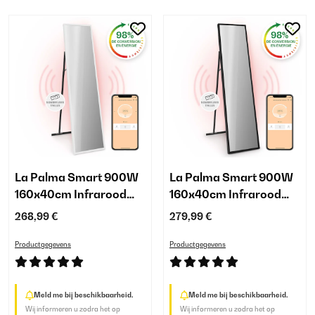
La Palma Smart 900W
La Palma Smart 900W
160x40cm Infrarood
160x40cm Infrarood
Spiegel Wit
Spiegel Zwart
268,99 €
279,99 €
Productgegevens
Productgegevens
Meld me bij beschikbaarheid.
Meld me bij beschikbaarheid.
Wij informeren u zodra het op
Wij informeren u zodra het op