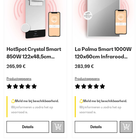
HotSpot Crystal Smart
La Palma Smart 1000W
850W 122x48,5cm
120x60cm Infrarood
Infrarood Spiegel
Spiegel Wit
265,99 €
283,99 €
Productgegevens
Productgegevens
Meld me bij beschikbaarheid.
Meld me bij beschikbaarheid.
Wij informeren u zodra het op
Wij informeren u zodra het op
voorraad is.
voorraad is.
Details
Details