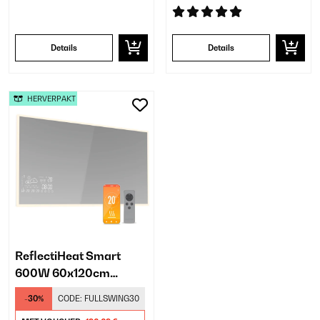
Details
Details
HERVERPAKT
ReflectiHeat Smart
600W 60x120cm
Infrarood Spiegel
-30%
CODE:
FULLSWING30