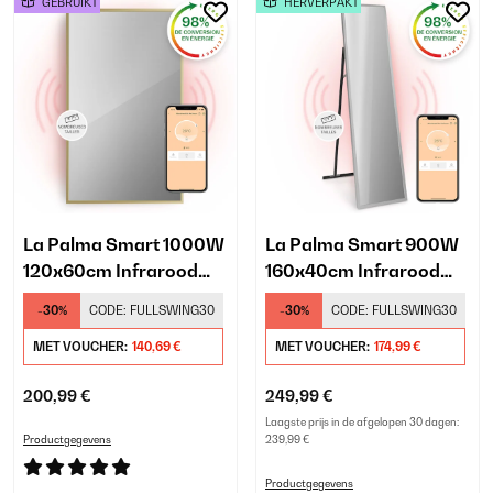
GEBRUIKT
HERVERPAKT
La Palma Smart 1000W
La Palma Smart 900W
120x60cm Infrarood
160x40cm Infrarood
Spiegel Goud
Spiegel Zilver
-30%
CODE:
FULLSWING30
-30%
CODE:
FULLSWING30
MET VOUCHER:
140,69 €
MET VOUCHER:
174,99 €
200,99 €
249,99 €
Laagste prijs in de afgelopen 30 dagen:
Productgegevens
239,99 €
Productgegevens