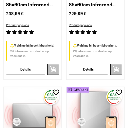
85x60cm Infrarood
85x60cm Infrarood
Spiegel Zwart
Spiegel Wit
248,99 €
229,99 €
Productgegevens
Productgegevens
Meld me bij beschikbaarheid.
Meld me bij beschikbaarheid.
Wij informeren u zodra het op
Wij informeren u zodra het op
voorraad is.
voorraad is.
Details
Details
GEBRUIKT