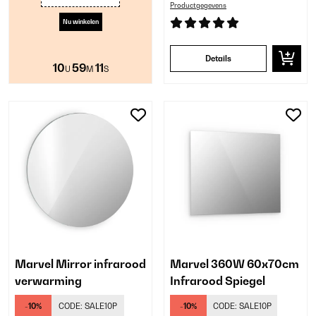
Productgegevens
Nu winkelen
Details
10
59
10
U
M
S
Marvel Mirror infrarood
Marvel 360W 60x70cm
verwarming
Infrarood Spiegel
-10%
CODE:
SALE10P
-10%
CODE:
SALE10P