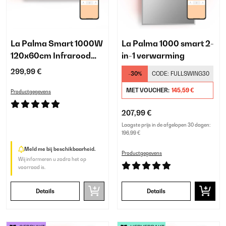
La Palma Smart 1000W
La Palma 1000 smart 2-
120x60cm Infrarood
in-1 verwarming
Spiegel Zwart
299,99 €
-30%
CODE:
FULLSWING30
MET VOUCHER:
145,59 €
Productgegevens
207,99 €
Laagste prijs in de afgelopen 30 dagen:
196,99 €
Meld me bij beschikbaarheid.
Productgegevens
Wij informeren u zodra het op
voorraad is.
Details
Details