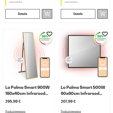
voorraad is.
voorraad is.
Details
Details
La Palma Smart 900W
La Palma Smart 500W
160x40cm Infrarood
60x60cm Infrarood
Spiegel Goud
Spiegel
295,99 €
207,99 €
Productgegevens
Productgegevens