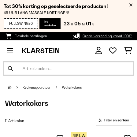
Tot 30% korting op geselecteerde producten!
48 UUR LANG MASSALE KORTINGEN!
Nu
23
05
00
FULLSWING30
U
M
S
winkelen
Flexibele betalingen
Gratis verzending vanaf 100€*
Keukenapparatuur
Waterkokers
Waterkokers
Filter en sorteer
11 Artikelen
NIEUW