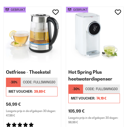
GEBRUIKT
GEBRUIKT
Ostfriese - Theeketel
Hot Spring Plus
heetwaterdispenser
-30%
CODE:
FULLSWING30
-30%
CODE:
FULLSWING30
MET VOUCHER:
39,89 €
MET VOUCHER:
74,19 €
56,99 €
105,99 €
Laagste prijs in de afgelopen 30 dagen:
47,99 €
Laagste prijs in de afgelopen 30 dagen:
96,99 €