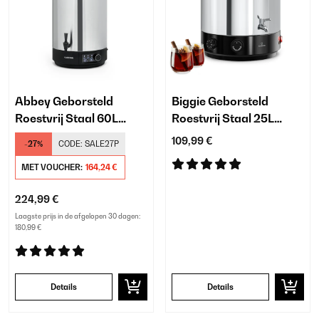
Abbey Geborsteld
Biggie Geborsteld
Roestvrij Staal 60L
Roestvrij Staal 25L
Inmaakketel Digitaal
Inmaakketel Zilver
109,99 €
-27%
CODE:
SALE27P
Zilver
MET VOUCHER:
164,24 €
224,99 €
Laagste prijs in de afgelopen 30 dagen:
180,99 €
Details
Details