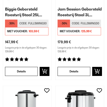
Biggie Geborsteld
Jam Session Geborsteld
Roestvrij Staal 25L
Roestvrij Staal 3L
Inmaakketel Digitaal
Inmaakketel Digitaal
-30%
CODE:
FULLSWING30
-30%
CODE:
FULLSWING30
Zilver
Zilver
MET VOUCHER:
103,59 €
MET VOUCHER:
125,99 €
147,99 €
179,99 €
Laagste prijs in de afgelopen 30 dagen:
Laagste prijs in de afgelopen 30 dagen:
129,99 €
128,99 €
Details
Details