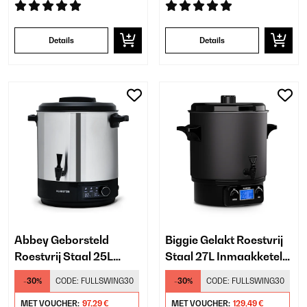
Details
Details
Abbey Geborsteld
Biggie Gelakt Roestvrij
Roestvrij Staal 25L
Staal 27L Inmaakketel
Inmaakketel Digitaal
Digitaal Zwart
-30%
CODE:
FULLSWING30
-30%
CODE:
FULLSWING30
Zilver
MET VOUCHER:
97,29 €
MET VOUCHER:
129,49 €