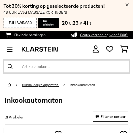
Tot 30% korting op geselecteerde producten!
48 UUR LANG MASSALE KORTINGEN!
Nu
20
26
40
FULLSWING30
U
M
S
winkelen
Flexibele betalingen
Gratis verzending vanaf 100€*
Huishoudelijke Apparaten
Inkookautomaten
Inkookautomaten
Filter en sorteer
21 Artikelen