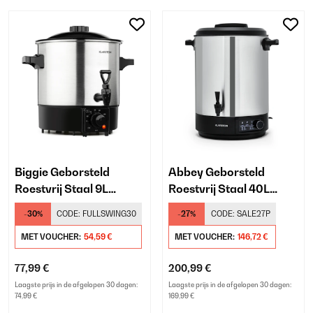
Biggie Geborsteld
Abbey Geborsteld
Roestvrij Staal 9L
Roestvrij Staal 40L
Inmaakketel Zilver
Inmaakketel Digitaal
-30%
CODE:
FULLSWING30
-27%
CODE:
SALE27P
Zilver
MET VOUCHER:
54,59 €
MET VOUCHER:
146,72 €
77,99 €
200,99 €
Laagste prijs in de afgelopen 30 dagen:
Laagste prijs in de afgelopen 30 dagen:
74,99 €
169,99 €