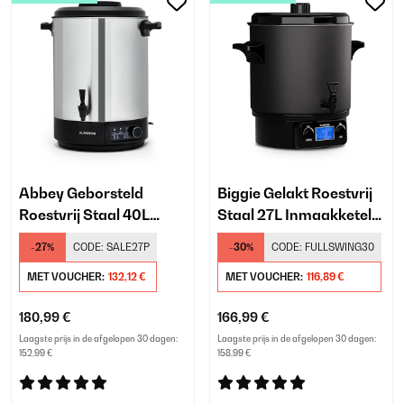
Abbey Geborsteld
Biggie Gelakt Roestvrij
Roestvrij Staal 40L
Staal 27L Inmaakketel
Inmaakketel Digitaal
Digitaal Zwart
-27%
CODE:
SALE27P
-30%
CODE:
FULLSWING30
Zilver
MET VOUCHER:
132,12 €
MET VOUCHER:
116,89 €
180,99 €
166,99 €
Laagste prijs in de afgelopen 30 dagen:
Laagste prijs in de afgelopen 30 dagen:
152,99 €
158,99 €