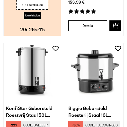
153,99 €
FULLSWING30
Nu winkelen
Details
20
26
40
U
M
S
KonfiStar Geborsteld
Biggie Geborsteld
Roestvrij Staal 50L
Roestvrij Staal 16L
Inmaakketel Zilver
Inmaakketel Zilver
-22%
CODE:
SALE22P
-30%
CODE:
FULLSWING30