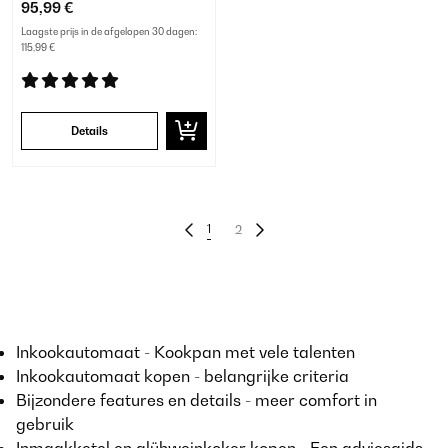
95,99 €
Laagste prijs in de afgelopen 30 dagen:
115,99 €
Details
1
2
Inkookautomaat - Kookpan met vele talenten
Inkookautomaat kopen - belangrijke criteria
Bijzondere features en details - meer comfort in
gebruik