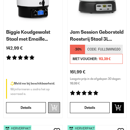
Biggie Koudgewalst
Jam Session Geborsteld
Staal met Emaille
Roestvrij Staal 3L
Coating 27L
Inmaakketel Digitaal
142,99 €
-30%
CODE:
FULLSWING30
Inmaakketel Digitaal
Zilver
Wit
MET VOUCHER:
113,39 €
161,99 €
Laagste prijs in de afgelopen 30 dagen:
Meld me bij beschikbaarheid.
116,99 €
Wij informeren u zodra het op
voorraad is.
Details
Details
HERVERPAKT
HERVERPAKT