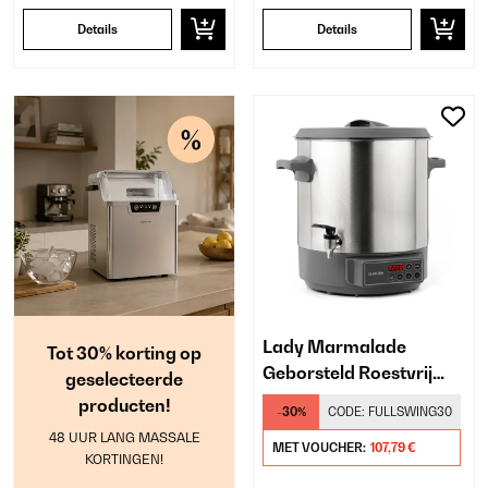
Details
Details
Lady Marmalade
Tot 30% korting op
Geborsteld Roestvrij
geselecteerde
Staal 27L Inmaakketel
producten!
-30%
CODE:
FULLSWING30
Digitaal Zilver
48 UUR LANG MASSALE
MET VOUCHER:
107,79 €
KORTINGEN!