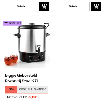
Details
Details
GEBRUIKT
Biggie Geborsteld
Roestvrij Staal 27L
Inmaakketel Zilver
-30%
CODE:
FULLSWING30
MET VOUCHER:
67,19 €