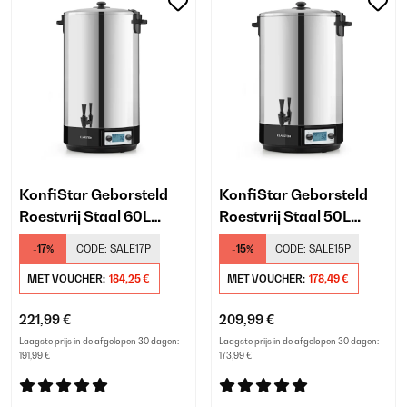
KonfiStar Geborsteld
KonfiStar Geborsteld
Roestvrij Staal 60L
Roestvrij Staal 50L
Inmaakketel Digitaal
Inmaakketel Digitaal
-17%
CODE:
SALE17P
-15%
CODE:
SALE15P
Zilver
Zilver
MET VOUCHER:
184,25 €
MET VOUCHER:
178,49 €
221,99 €
209,99 €
Laagste prijs in de afgelopen 30 dagen:
Laagste prijs in de afgelopen 30 dagen:
191,99 €
173,99 €