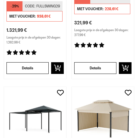
Lamellendak Zwart
-29%
CODE:
FULLSWING29
MET VOUCHER:
228,61 €
MET VOUCHER:
938,61 €
321,99 €
1.321,99 €
Laagste prijs in de afgelopen 30 dagen:
277,99 €
Laagste prijs in de afgelopen 30 dagen:
1.262,99 €
Details
Details