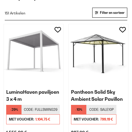
Filter en sorteer
151 Artikelen
LuminaHaven paviljoen
Pantheon Solid Sky
3 x 4 m
Ambient Solar Pavillon
-29%
CODE:
FULLSWING29
-10%
CODE:
SALE10P
MET VOUCHER:
1.104,75 €
MET VOUCHER:
799,19 €