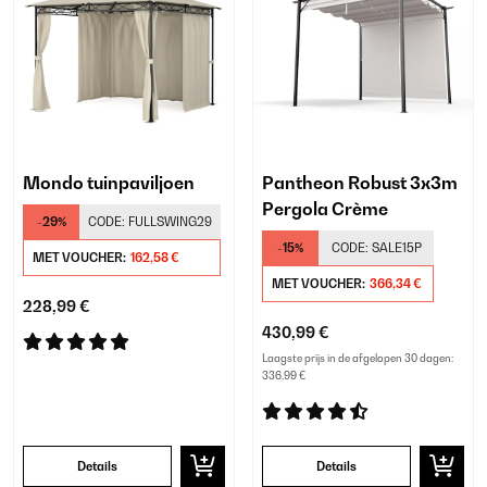
Mondo tuinpaviljoen
Pantheon Robust 3x3m
Pergola Crème
-29%
CODE:
FULLSWING29
-15%
CODE:
SALE15P
MET VOUCHER:
162,58 €
MET VOUCHER:
366,34 €
228,99 €
430,99 €
Laagste prijs in de afgelopen 30 dagen:
336,99 €
Details
Details