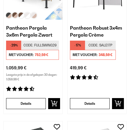
Pantheon Pergola
Pantheon Robust 3x4m
3x6m Pergola Zwart
Pergola Crème
-29%
CODE:
FULLSWING29
-17%
CODE:
SALE17P
MET VOUCHER:
752,59 €
MET VOUCHER:
348,59 €
1.059,99 €
419,99 €
Laagste prijs in de afgelopen 30 dagen:
1.059,99 €
Details
Details