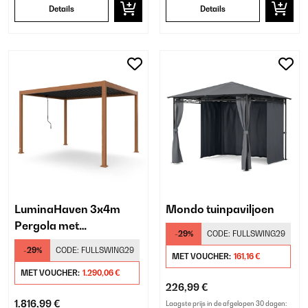
Details
Details
LuminaHaven 3x4m
Mondo tuinpaviljoen
Pergola met
-29%
CODE:
FULLSWING29
Lamellendak Houtlook
-29%
CODE:
FULLSWING29
MET VOUCHER:
161,16 €
MET VOUCHER:
1.290,06 €
226,99 €
1.816,99 €
Laagste prijs in de afgelopen 30 dagen: