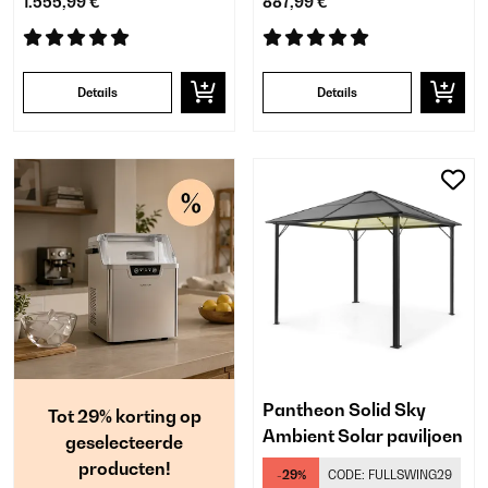
1.555,99 €
887,99 €
Details
Details
Pantheon Solid Sky
Tot 29% korting op
Ambient Solar paviljoen
geselecteerde
producten!
-29%
CODE:
FULLSWING29