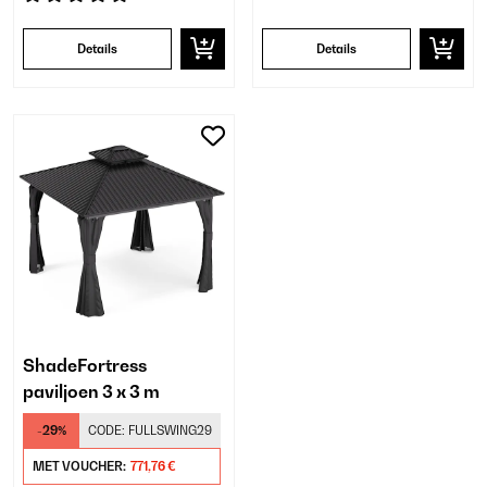
Details
Details
ShadeFortress
paviljoen 3 x 3 m
-29%
CODE:
FULLSWING29
MET VOUCHER:
771,76 €