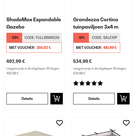
ShadeMax Expandable
Grandezza Cortina
Gazebo
tuinpaviljoen 3x4 m
-29%
CODE:
FULLSWING29
-10%
CODE:
SALE10P
MET VOUCHER:
350,02 €
MET VOUCHER:
481,49 €
492,99 €
534,99 €
Laagste prijs in de afgelopen 30 dagen:
Laagste prijs in de afgelopen 30 dagen:
492,99 €
534,98 €
Details
Details