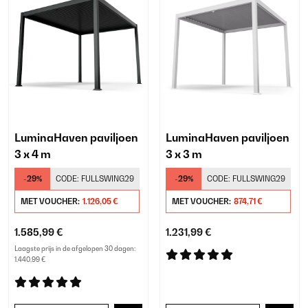
LuminaHaven paviljoen
LuminaHaven paviljoen
3 x 4 m
3 x 3 m
-29%
CODE:
FULLSWING29
-29%
CODE:
FULLSWING29
MET VOUCHER:
1.126,05 €
MET VOUCHER:
874,71 €
1.585,99 €
1.231,99 €
Laagste prijs in de afgelopen 30 dagen:
1.440,99 €