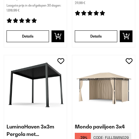
211,99 €
Laagste prijs in de afgelopen 30 dagen:
1.816,99 €
Details
Details
LuminaHaven 3x3m
Mondo paviljoen 3x4
Pergola met
-29%
CODE:
FULLSWING29