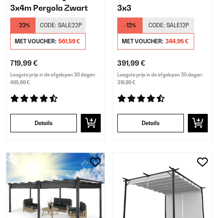
3x4m Pergola Zwart
3x3
-22%
CODE:
SALE22P
-12%
CODE:
SALE12P
MET VOUCHER:
561,59 €
MET VOUCHER:
344,95 €
719,99 €
391,99 €
Laagste prijs in de afgelopen 30 dagen:
Laagste prijs in de afgelopen 30 dagen:
465,99 €
316,99 €
Details
Details