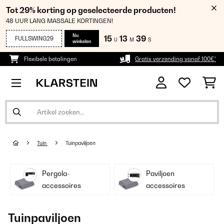
Tot 29% korting op geselecteerde producten!
48 UUR LANG MASSALE KORTINGEN!
Nu
15
13
38
FULLSWING29
U
M
S
winkelen
Flexibele betalingen
Gratis verzending vanaf 100€*
Tuin
Tuinpaviljoen
Pergola-
Paviljoen
accessoires
accessoires
Tuinpaviljoen