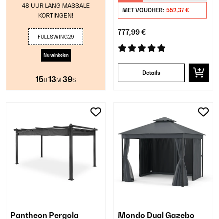
48 UUR LANG MASSALE
MET VOUCHER:
552,37 €
KORTINGEN!
777,99 €
FULLSWING29
Nu winkelen
Details
15
13
38
U
M
S
Pantheon Pergola
Mondo Dual Gazebo