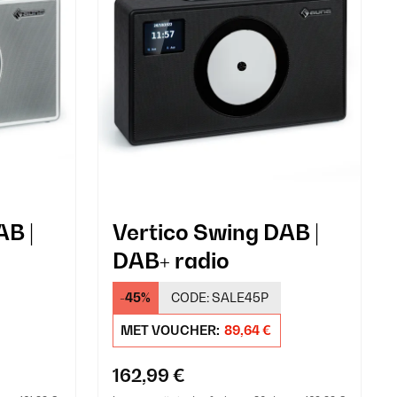
AB |
Vertico Swing DAB |
DAB+ radio
-45%
CODE:
SALE45P
MET VOUCHER:
89,64 €
162,99 €