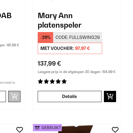
DAB
Mary Ann
platenspeler
-29%
CODE:
FULLSWING29
gen:
181,99 €
MET VOUCHER:
97,97 €
137,99 €
Laagste prijs in de afgelopen 30 dagen:
154,99 €
orraad is.
Details
GEBRUIKT