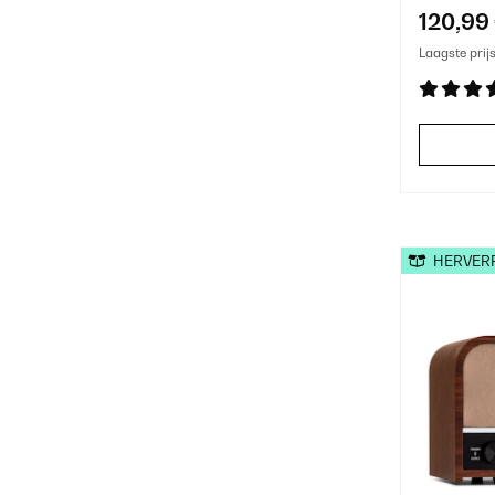
120,99
Laagste prij
HERVER