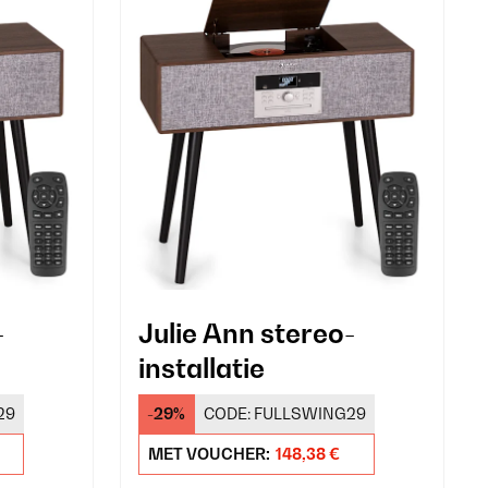
-
Julie Ann stereo-
installatie
29
-29%
CODE:
FULLSWING29
MET VOUCHER:
148,38 €