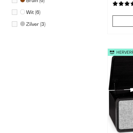
Bruin
(6)
Wit
(6)
Zilver
(3)
Roze
(2)
Groen
(1)
HERVER
Rood
(1)