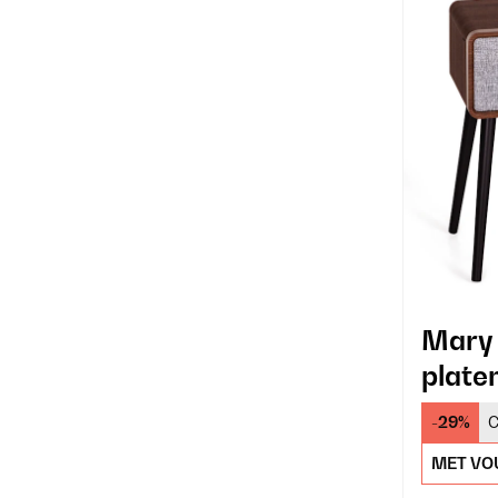
Mary
plate
-29%
C
MET VO