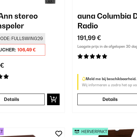
 Ann stereo
auna Columbia 
nspeler
Radio
191,99 €
ODE:
FULLSWING29
Laagste prijs in de afgelopen 30 da
UCHER:
106,49 €
 €
Meld me bij beschikbaarheid.
Wij informeren u zodra het op vo
Details
Details
KT
HERVERPAKT