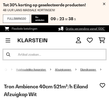
Tot 30% korting op geselecteerde producten!
48 UUR LANG MASSALE KORTINGEN!
Nu
09
23
37
FULLSWING30
U
M
S
winkelen
Flexibele betalingen
Gratis verzending vanaf 100€*
Huishoudelijke Apparaten
Afzuigkappen
Eilandkappen
Tron Ambience 40cm 521m³/h Eiland
Afzuigkap Wit