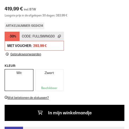
419,99 €
incl. BTW
Laagste prijs in de afgelopen 30 dagen:
383,99 €
ARTIKELNUMMER: 10034214
-30%
CODE:
FULLSWING30
MET VOUCHER:
293,99 €
Gebruiksvoorwaarden
KLEUR:
Wit
Zwart
Beschikbaar
Wat betekenen de statussen?
In mijn winkelmandje