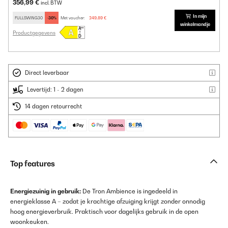
356,99 €
incl. BTW
In mijn
FULLSWING30
-30%
Met voucher:
249,89 €
winkelmandje
Productgegevens
Direct leverbaar
Levertijd: 1 - 2 dagen
14 dagen retourrecht
Top features
Energiezuinig in gebruik:
De Tron Ambience is ingedeeld in
energieklasse A – zodat je krachtige afzuiging krijgt zonder onnodig
hoog energieverbruik. Praktisch voor dagelijks gebruik in de open
woonkeuken.