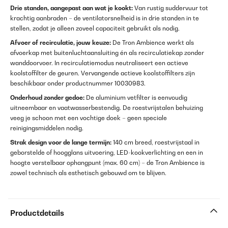
Drie standen, aangepast aan wat je kookt:
Van rustig suddervuur tot
krachtig aanbraden – de ventilatorsnelheid is in drie standen in te
stellen, zodat je alleen zoveel capaciteit gebruikt als nodig.
Afvoer of recirculatie, jouw keuze:
De Tron Ambience werkt als
afvoerkap met buitenluchtaansluiting én als recirculatiekap zonder
wanddoorvoer. In recirculatiemodus neutraliseert een actieve
koolstoffilter de geuren. Vervangende actieve koolstoffilters zijn
beschikbaar onder productnummer 10030983.
Onderhoud zonder gedoe:
De aluminium vetfilter is eenvoudig
uitneembaar en vaatwasserbestendig. De roestvrijstalen behuizing
veeg je schoon met een vochtige doek – geen speciale
reinigingsmiddelen nodig.
Strak design voor de lange termijn:
140 cm breed, roestvrijstaal in
geborstelde of hoogglans uitvoering, LED-kookverlichting en een in
hoogte verstelbaar ophangpunt (max. 60 cm) – de Tron Ambience is
zowel technisch als esthetisch gebouwd om te blijven.
Productdetails