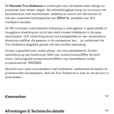
De
Klarstein Tron Ambience
is ontworpen voor de keuken waar design en
prestaties even zwaar wegen. Als eilandafzuigkap hangt hij vrij boven het
kookeiland en trekt kookluchtjes, vetdamp en stoom van alle kanten af –
met een maximale luchtcapaciteit van
521 m³/h
, verdeeld over drie
instelbare standen.
De 140 cm brede roestvrijstalen behuizing is verkrijgbaar in geborstelde of
hoogglans afwerking en vormt een sterk visueel middelpunt in de open
woonkeuken. LED-verlichting boven het kookgedeelte en een uitneembare
aluminium vetfilter die gewoon in de vaatwasser kan – zo combineert de
Tron Ambience dagelijks gemak met een strakke uitstraling.
De kap is geschikt voor zowel afvoer- als recirculatiebedrijf. Zonder
aansluiting op een buitenmuur filtert een actieve koolstoffilter de lucht
intern. Vervangende actieve koolstoffilters zijn beschikbaar onder
productnummer 10030983.
Geschikt voor open woonkeukens met kookeiland, veeleisende thuiskoks en
professionele showkeukens. Haal de Tron Ambience in huis en zet de toon in
jouw keuken.
Kenmerken
Afmetingen & Technische details