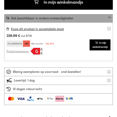
In mijn winkelmandje
Ook beschikbaar in andere omstandigheden
Koop dit product in acceptabele staat
229,99 €
incl. BTW
In mijn
FULLSWING29
-29%
Met voucher:
163,29 €
winkelmandje
Productgegevens
Weinig exemplaren op voorraad - snel bestellen!
Levertijd: 1 dag
14 dagen retourrecht