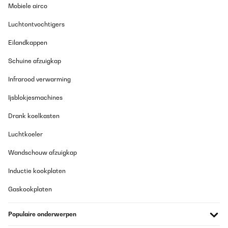
Mobiele airco
Luchtontvochtigers
Eilandkappen
Schuine afzuigkap
Infrarood verwarming
Ijsblokjesmachines
Drank koelkasten
Luchtkoeler
Wandschouw afzuigkap
Inductie kookplaten
Gaskookplaten
Populaire onderwerpen