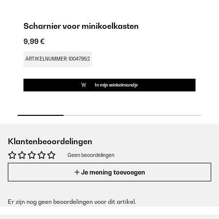
Scharnier voor minikoelkasten
S
9,99 €
9,
ARTIKELNUMMER: 10047952
AR
In mijn winkelmandje
Klantenbeoordelingen
Geen beoordelingen
Je mening toevoegen
Er zijn nog geen beoordelingen voor dit artikel.