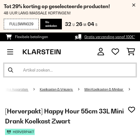
Tot 29% korting op geselecteerde producten!
48 UUR LANG MASSALE KORTINGEN!
Nu
32
26
03
FULLSWING29
U
M
S
winkelen
Flexibele betalingen
Gratis verzending vanaf 100€*
udelijke Apparaten
Koelkasten & Vriezers
Mini Koelkasten & Minibar
[Herverpakt] Happy Hour 55cm 33L Mini
Drank Koelkast Zwart
HERVERPAKT