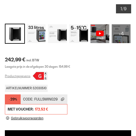
1/9
+4
242,99 €
incl. BTW
Laagste prijs in de afgelopen 30 dagen:
154,99 €
Productgegevens
ARTIKELNUMMER: 52030510
-29%
CODE:
FULLSWING29
MET VOUCHER:
172,52 €
Gebruiksvoorwaarden