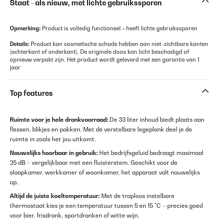
Staat - als nieuw, met lichte gebruikssporen
Opmerking:
Product is volledig functioneel + heeft lichte gebruikssporen
Details:
Product kan cosmetische schade hebben aan niet-zichtbare kanten
(achterkant of onderkant). De originele doos kan licht beschadigd of
opnieuw verpakt zijn. Het product wordt geleverd met een garantie van 1
jaar
Top features
Ruimte voor je hele drankvoorraad:
De 33 liter inhoud biedt plaats aan
flessen, blikjes en pakken. Met de verstelbare legeplank deel je de
ruimte in zoals het jou uitkomt.
Nauwelijks hoorbaar in gebruik:
Het bedrijfsgeluid bedraagt maximaal
25 dB – vergelijkbaar met een fluisterstem. Geschikt voor de
slaapkamer, werkkamer of woonkamer, het apparaat valt nauwelijks
op.
Altijd de juiste koeltemperatuur:
Met de traploos instelbare
thermostaat kies je een temperatuur tussen 5 en 15 °C – precies goed
voor bier, frisdrank, sportdranken of witte wijn.