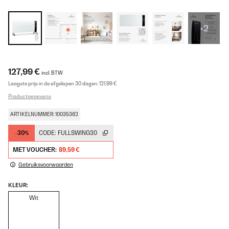
+2
127,99 €
incl. BTW
Laagste prijs in de afgelopen 30 dagen:
121,99 €
Productgegevens
ARTIKELNUMMER: 10035362
-30%
CODE:
FULLSWING30
MET VOUCHER:
89,59 €
Gebruiksvoorwaarden
KLEUR:
Wit