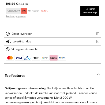
108,99 €
incl. BTW
In mijn
FULLSWING30
-30%
Met voucher:
76,29 €
winkelmandje
Productgegevens
Direct leverbaar
Levertijd: 1 dag
14 dagen retourrecht
Top features
Gelijkmatige warmteverdeling:
Dankzij convectieve luchtcirculatie
verwarmt de Lindholm de ruimte van vloer tot plafond – zonder koude
zones of ongelijkmatige verwarming. Met 2.000 W
verwarmingsvermogen is hij geschikt voor woonkamers, slaapkamers