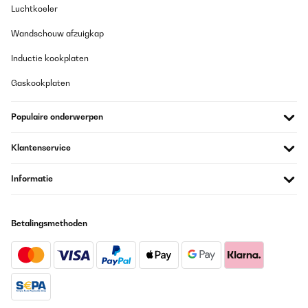
GECONTROLEERDE BEOORDELING
Luchtkoeler
25/09/2021
Wandschouw afzuigkap
Wir haben die Heizung im Wohnzimmer im Einsatz. Sie hat eine
tolle Wärmeverteilung und schaltet sich nach erreichter
Inductie kookplaten
Temperatur ab. Sie ist für die Zeit wenn es morgens schon etwas
kühler ist aber man noch nicht unbedingt die Heizung anmachen
Gaskookplaten
muss ideal. Wir können sie nur weiterempfehlen.
Amazon-Benutzer
Populaire onderwerpen
Vertaal
Klantenservice
GECONTROLEERDE BEOORDELING
Informatie
25/07/2021
Bei der Lieferung hatte das Gerät bereits sichtbare Dellen an der
Bedientafel und die Fernbedienung funktioniert nicht; zudem ging
Betalingsmethoden
die Plastikverschalung bei der Rollenanbringung sofort zu Bruch.
Zur Leistung: dem ersten Eindruck nach lässt sich das Gerät gut
und schnell aufheizen
Amazon-Benutzer
Vertaal