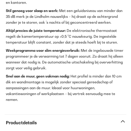
en kantoren.
Stil genoeg voor slaap en werk:
Met een geluidsniveau van minder dan
35 dB merk je de Lindholm nauwelijks – hij draait op de achtergrond
zonder je te storen, ook 's nachts of bij geconcentreerd werken.
Altijd precies de juiste temperatuur:
De elektronische thermostaat
regelt de kamertemperatuur op ±0,5 °C nauwkeurig. De ingestelde
temperatuur blijft constant, zonder dat je steeds hoeft bij te sturen.
Weekprogramma voor slim energieverbruik:
Met de ingebouwde timer
programmeer je de verwarming tot 7 dagen vooruit. Zo draait hij alleen
wanneer dat nodig is. De automatische uitschakeling bij oververhitting
zorgt voor veilig gebruik.
Snel aan de muur, geen vakman nodig:
Het profiel is minder dan 10 cm
dik en wandmontage is mogelijk zonder speciaal gereedschap of
aanpassingen aan de muur. Ideaal voor huurwoningen,
vakantiewoningen of werkplaatsen – bij vertrek eenvoudig mee te
nemen.
Productdetails