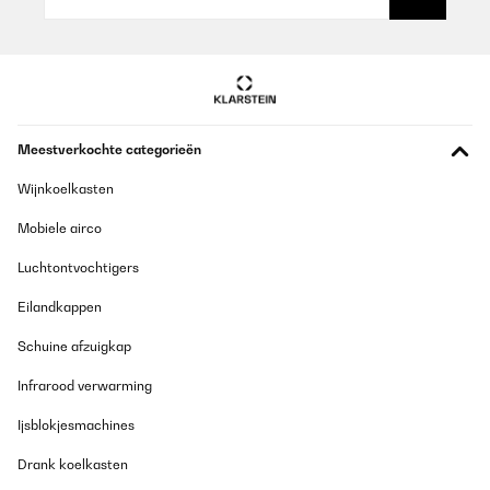
Amazon-Benutzer
Vertaal
GECONTROLEERDE BEOORDELING
Meestverkochte categorieën
21/10/2023
Gestern bestellt, heute geliefert. Das hat gut funktioniert dank
Wijnkoelkasten
Prime.Wie auch bei anderen Vorrednern leider leicht beschädigt
angekommen. Das empfindliche Gehäuse OHNE Umverpackung
Mobiele airco
mit DHL zu senden ist offenbar keine gute Idee. Die Fahrer werfen
die Pakete einfach durch Ihre Autos und demnach war bei mir die
Luchtontvochtigers
Glasscheibe nicht mehr in der Führung beim Auspacken. So
passieren versteckte Versandschäden, die der Kunde erst nach
Eilandkappen
dem Auspacken feststellen kann.Der Schaden lies sich zwar
soweit beheben, trotzdem ist es unschön wenn Neuware schon
defekt beim Kunden ankommt. Ich empfehle deutlich bessere
Schuine afzuigkap
Verpackung, anstatt das Paket in der Standard Kartonage von
Produkt zu versenden.
Infrarood verwarming
Amazon-Benutzer
Ijsblokjesmachines
Vertaal
Drank koelkasten