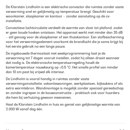
De Klarstein Lindholm is een elektrische convector die ruimtes zonder vaste
verwarming snel en gelijkmatig op temperatuur brengt. Geschikt voor
woonkamer, slaapkamer en kantoor – zonder aansluiting op de cv-
installatie.
Convectieve luchtcirculatie verdeelt de warmte van vloer tot plafond, zodat
er geen koude hoeken ontstaan. Het apparaat werkt met minder dan 35 dB
– stil genoeg voor de slaapkamer of een thuiskantoor. Een stofbescherming
voor het verwarmingselement voorkomt de brandlucht die je soms krijgt bij
het eerste gebruik na een lange pauze.
De ingebouwde thermostaat met weekprogrammering laat je de
verwarming tot 7 dagen vooruit instellen, zodat hij alleen draait wanneer
dat nodig is. De elektronische temperatuurregeling houdt de
kamertemperatuur nauwkeurig op ±0,5 °C. Het smalle profiel van minder
dan 10 cm past bij vrijwel elk interieur.
De Lindholm is vooral handig in ruimtes zonder vaste
verwarmingsinstallatie: vakantiewoningen, werkplaatsen, bijkeukens of als
extra warmtebron. Wandmontage is mogelijk zonder speciaal gereedschap
en zonder ingrepen in de bouwconstructie – praktisch ook voor huurders
die hem bij verhuizing gewoon meenemen.
Haal de Klarstein Lindholm in huis en geniet van gelijkmatige warmte van
2.000 W vanaf dag één.