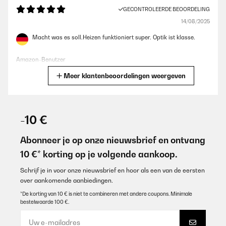
GECONTROLEERDE BEOORDELING
14/08/2025
Macht was es soll.Heizen funktioniert super. Optik ist klasse.
Amazon-Benutzer
Meer klantenbeoordelingen weergeven
Vertaal
GECONTROLEERDE BEOORDELING
14/08/2025
-10 €
Macht was es soll. Heizen funktioniert super. Optik ist klasse.
Abonneer je op onze nieuwsbrief en ontvang
Amazon-Benutzer
10 €* korting op je volgende aankoop.
Vertaal
Schrijf je in voor onze nieuwsbrief en hoor als een van de eersten
over aankomende aanbiedingen.
GECONTROLEERDE BEOORDELING
*De korting van 10 € is niet te combineren met andere coupons. Minimale
bestelwaarde 100 €.
18/12/2023
Alles prima! Würde ich jederzeit weiterempfehlen.