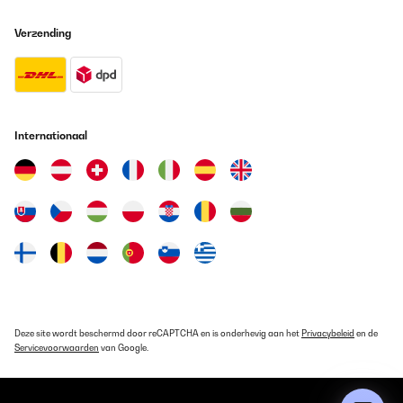
GECONTROLEERDE BEOORDELING
Verzending
03/06/2021
Alles wie beschrieben,klappt alles wunderbar. Sehr zu empfehlen
Amazon-Benutzer
Internationaal
Vertaal
GECONTROLEERDE BEOORDELING
09/05/2021
Ich habe vor allem eine Heizung gesucht, die nicht riecht. Ich
habe zwei bestellt. Eine roch etwa 10 Minuten minimal, danach
gar nicht mehr. Die andere hatte von Beginn an nicht gerochen.
Eine habe ich an der Wand montiert, damit das Kind nicht ran
kommt. Da das Kabel etwas kurz ist, habe ich eine Verlängerung
genommen. An die andere Heizung habe ich die mitgelieferten
Rollen geschraubt. Da die Heizung sehr leicht ist, kann man Sie
Deze site wordt beschermd door reCAPTCHA en is onderhevig aan het
Privacybeleid
en de
problemlos auch in einen anderen Stock tragen. Die Heizung
Servicevoorwaarden
van Google.
wärmt schön, besonders auf Stufe 2000, wobei die Front nicht zu
heiß wird, dass man sich nicht gleich verbrennt. Insgesamt bin
ich sehr zufrieden.