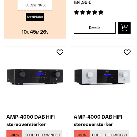
184,99 €
FULLSWING30
Nu winkelen
Details
10
45
25
U
M
S
AMP-4000 DAB HiFi
AMP-4000 DAB HiFi
stereoversterker
stereoversterker
-30%
CODE:
FULLSWING30
-30%
CODE:
FULLSWING30