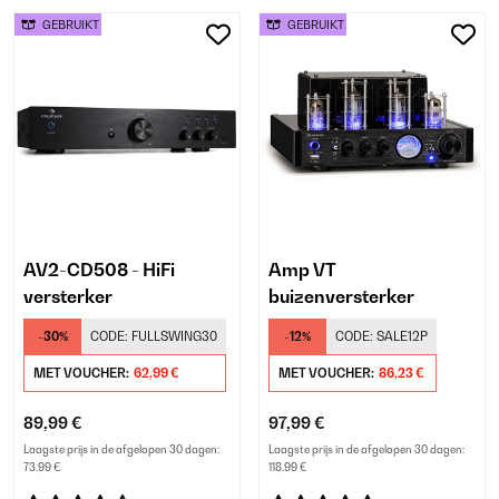
GEBRUIKT
GEBRUIKT
AV2-CD508 - HiFi
Amp VT
versterker
buizenversterker
-30%
CODE:
FULLSWING30
-12%
CODE:
SALE12P
MET VOUCHER:
62,99 €
MET VOUCHER:
86,23 €
89,99 €
97,99 €
Laagste prijs in de afgelopen 30 dagen:
Laagste prijs in de afgelopen 30 dagen:
73,99 €
118,99 €