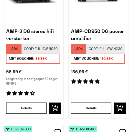
AMP-2 DG stereo hifi
AMP-CD950 DG power
versterker
amplifier
-30%
CODE:
FULLSWING30
-30%
CODE:
FULLSWING30
MET VOUCHER:
39,89 €
MET VOUCHER:
130,89 €
56,99 €
186,99 €
Laagste prijs in de afgelopen 30 dagen:
68,99 €
Details
Details
HERVERPAKT
HERVERPAKT