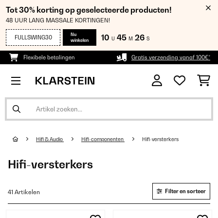
Tot 30% korting op geselecteerde producten!
48 UUR LANG MASSALE KORTINGEN!
Nu
10
45
26
FULLSWING30
U
M
S
winkelen
Flexibele betalingen
Gratis verzending vanaf 100€*
Hifi & Audio
Hifi-componenten
Hifi-versterkers
Hifi-versterkers
Filter en sorteer
41 Artikelen