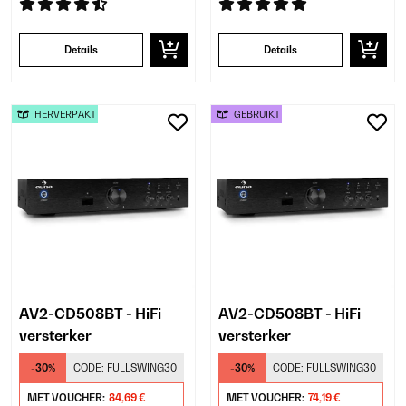
Details
Details
HERVERPAKT
GEBRUIKT
AV2-CD508BT - HiFi
AV2-CD508BT - HiFi
versterker
versterker
-30%
CODE:
FULLSWING30
-30%
CODE:
FULLSWING30
MET VOUCHER:
84,69 €
MET VOUCHER:
74,19 €