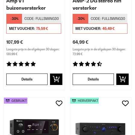
Amp VT
AMP-2 DG stereo hifi
buizenversterker
versterker
-30%
CODE:
FULLSWING30
-30%
CODE:
FULLSWING30
MET VOUCHER:
75,59 €
MET VOUCHER:
45,49 €
107,99 €
64,99 €
Laagste prijs in de afgelopen 30 dagen:
Laagste prijs in de afgelopen 30 dagen:
130,99 €
72,99 €
Details
Details
GEBRUIKT
HERVERPAKT