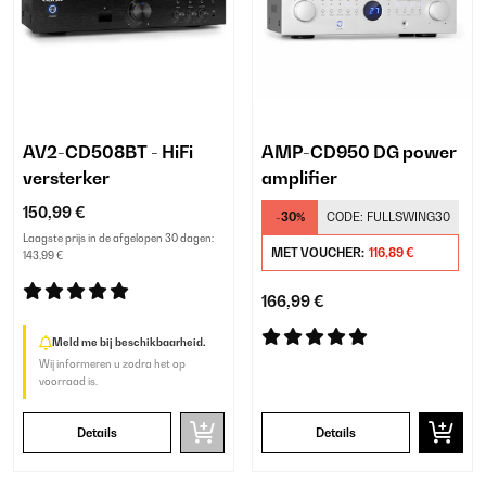
AV2-CD508BT - HiFi
AMP-CD950 DG power
versterker
amplifier
150,99 €
-30%
CODE:
FULLSWING30
Laagste prijs in de afgelopen 30 dagen:
MET VOUCHER:
116,89 €
143,99 €
166,99 €
Meld me bij beschikbaarheid.
Wij informeren u zodra het op
voorraad is.
Details
Details