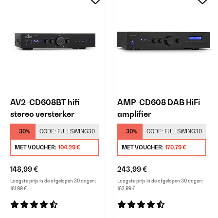
AV2-CD608BT hifi
AMP-CD608 DAB HiFi
stereo versterker
amplifier
-30%
CODE:
FULLSWING30
-30%
CODE:
FULLSWING30
MET VOUCHER:
104,29 €
MET VOUCHER:
170,79 €
148,99 €
243,99 €
Laagste prijs in de afgelopen 30 dagen:
Laagste prijs in de afgelopen 30 dagen:
161,99 €
163,99 €