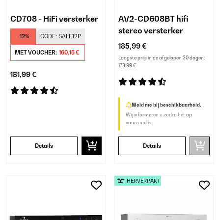
CD708 - HiFi versterker
AV2-CD608BT hifi
stereo versterker
-12%
CODE:
SALE12P
185,99 €
MET VOUCHER:
160,15 €
Laagste prijs in de afgelopen 30 dagen:
178,99 €
181,99 €
Meld me bij beschikbaarheid.
Wij informeren u zodra het op
voorraad is.
Details
Details
HERVERPAKT