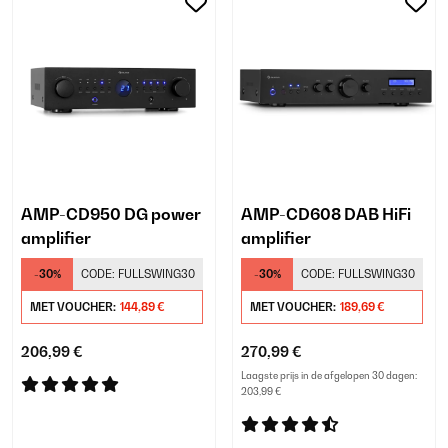
AMP-CD950 DG power
AMP-CD608 DAB HiFi
amplifier
amplifier
-30%
CODE:
FULLSWING30
-30%
CODE:
FULLSWING30
MET VOUCHER:
144,89 €
MET VOUCHER:
189,69 €
206,99 €
270,99 €
Laagste prijs in de afgelopen 30 dagen:
203,99 €