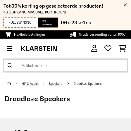
Tot 30% korting op geselecteerde producten!
48 UUR LANG MASSALE KORTINGEN!
Nu
06
23
47
FULLSWING30
U
M
S
winkelen
Flexibele betalingen
Gratis verzending vanaf 100€*
Hifi & Audio
Speakers
Draadloze Speakers
Draadloze Speakers