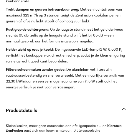
keukenruimte.
Trekt dampen en geuren betrouwbaar weg:
Met een luchtstroom van
maximaal 323 m³/h op 3 standen zuigt de ZenFusion kookdampen en
geuren af, of je nu licht stooft of op hoog vuur bakt.
Rustig op de achtergrond:
Op de laagste stand meet het geluidsniveau
slechts 65 dB; zelfs op de hoogste stand blijft het bij 65 dB — een
normaal gesprek aan het fornuis is gewoon mogelijk.
Helder zicht op wat je kookt:
De ingebouwde LED-lamp (2 W, 6.500 K)
verlicht het kookoppervlak direct en scherp, zodat je de kleur en garing
van je gerecht goed kunt beoordelen.
Filters schoonmaken zonder gedoe:
De aluminium vetfilters zijn
vaatwasserbestendig en snel verwisseld. Met een jaarlijks verbruik van
22,30 kWh/jaar en een vermogensopname van 71,5 W stelt ook het
energieverbruik je niet voor verrassingen.
Productdetails
Kleine keuken, maar geen concessies aan afzuigcapaciteit — de
Klarstein
ZenFusion
past zich aan jouw ruimte aan. Dit telescopische