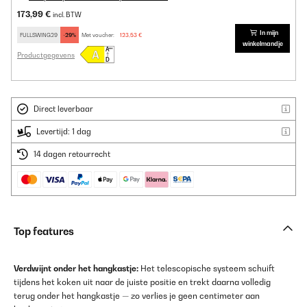
173,99 €
incl. BTW
In mijn
FULLSWING29
-29%
Met voucher:
123,53 €
winkelmandje
Productgegevens
Direct leverbaar
Levertijd: 1 dag
14 dagen retourrecht
Top features
Verdwijnt onder het hangkastje:
Het telescopische systeem schuift
tijdens het koken uit naar de juiste positie en trekt daarna volledig
terug onder het hangkastje — zo verlies je geen centimeter aan