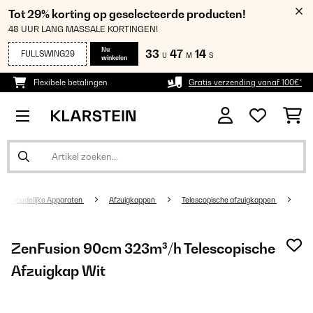
Tot 29% korting op geselecteerde producten!
48 UUR LANG MASSALE KORTINGEN!
Nu
33
47
13
FULLSWING29
U
M
S
winkelen
Flexibele betalingen
Gratis verzending vanaf 100€*
Huishoudelijke Apparaten
Afzuigkappen
Telescopische afzuigkappen
ZenFusion 90cm 323m³/h Telescopische
Afzuigkap Wit