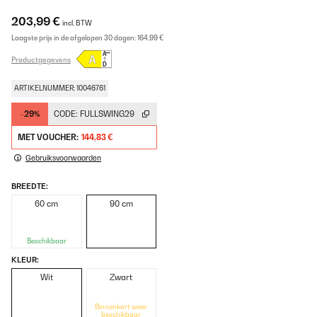
203,99 €
incl. BTW
Laagste prijs in de afgelopen 30 dagen:
164,99 €
Productgegevens
ARTIKELNUMMER: 10046761
-29%
CODE:
FULLSWING29
MET VOUCHER:
144,83 €
Gebruiksvoorwaarden
BREEDTE:
60 cm
90 cm
Beschikbaar
KLEUR:
Wit
Zwart
Binnenkort weer
beschikbaar