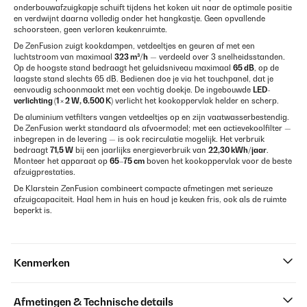
onderbouwafzuigkapje schuift tijdens het koken uit naar de optimale positie
en verdwijnt daarna volledig onder het hangkastje. Geen opvallende
schoorsteen, geen verloren keukenruimte.
De ZenFusion zuigt kookdampen, vetdeeltjes en geuren af met een
luchtstroom van maximaal
323 m³/h
— verdeeld over 3 snelheidsstanden.
Op de hoogste stand bedraagt het geluidsniveau maximaal
65 dB
, op de
laagste stand slechts 65 dB. Bedienen doe je via het touchpanel, dat je
eenvoudig schoonmaakt met een vochtig doekje. De ingebouwde
LED-
verlichting (1 × 2 W, 6.500 K)
verlicht het kookoppervlak helder en scherp.
De aluminium vetfilters vangen vetdeeltjes op en zijn vaatwasserbestendig.
De ZenFusion werkt standaard als afvoermodel; met een actievekoolfilter —
inbegrepen in de levering — is ook recirculatie mogelijk. Het verbruik
bedraagt
71,5 W
bij een jaarlijks energieverbruik van
22,30 kWh/jaar
.
Monteer het apparaat op
65–75 cm
boven het kookoppervlak voor de beste
afzuigprestaties.
De Klarstein ZenFusion combineert compacte afmetingen met serieuze
afzuigcapaciteit. Haal hem in huis en houd je keuken fris, ook als de ruimte
beperkt is.
Kenmerken
Afmetingen & Technische details