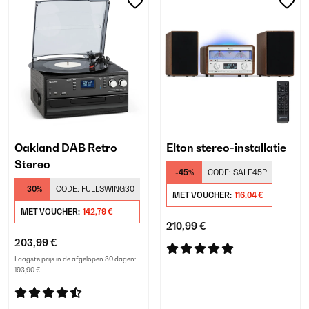
Oakland DAB Retro
Elton stereo-installatie
Stereo
-45%
CODE:
SALE45P
-30%
CODE:
FULLSWING30
MET VOUCHER:
116,04 €
MET VOUCHER:
142,79 €
210,99 €
203,99 €
Laagste prijs in de afgelopen 30 dagen:
193,90 €