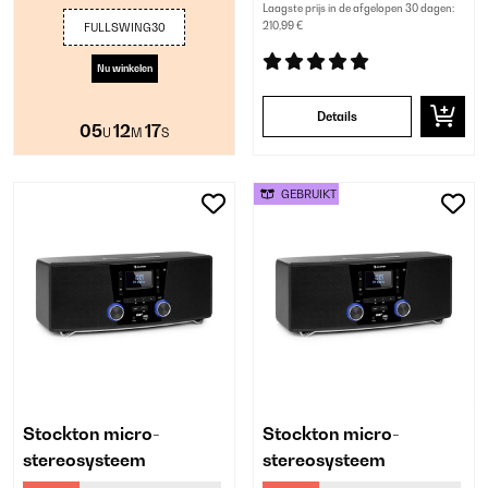
Laagste prijs in de afgelopen 30 dagen:
210,99 €
FULLSWING30
Nu winkelen
Details
05
12
16
U
M
S
GEBRUIKT
Stockton micro-
Stockton micro-
stereosysteem
stereosysteem