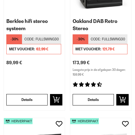
Berklee hifi stereo
Oakland DAB Retro
systeem
Stereo
-30%
CODE:
FULLSWING30
-30%
CODE:
FULLSWING30
MET VOUCHER:
62,99 €
MET VOUCHER:
121,79 €
89,99 €
173,99 €
Laagste prijs in de afgelopen 30 dagen:
159,99 €
Details
Details
HERVERPAKT
HERVERPAKT