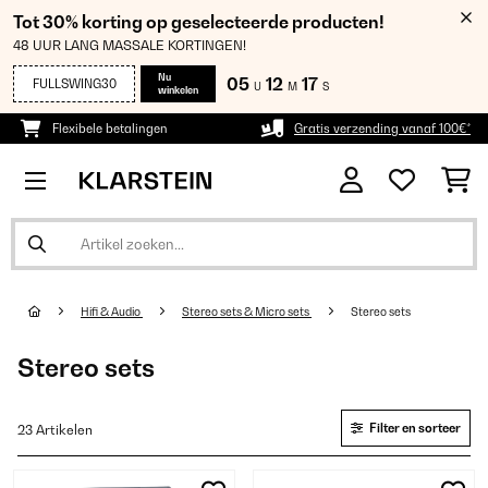
Tot 30% korting op geselecteerde producten!
48 UUR LANG MASSALE KORTINGEN!
Nu
05
12
16
FULLSWING30
U
M
S
winkelen
Flexibele betalingen
Gratis verzending vanaf 100€*
Hifi & Audio
Stereo sets & Micro sets
Stereo sets
Stereo sets
Filter en sorteer
23 Artikelen