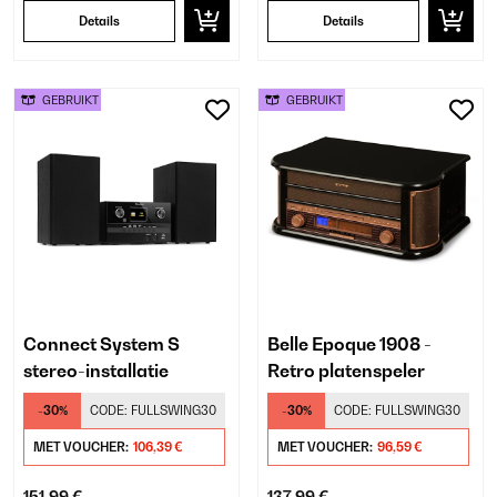
Details
Details
GEBRUIKT
GEBRUIKT
Connect System S
Belle Epoque 1908 -
stereo-installatie
Retro platenspeler
-30%
CODE:
FULLSWING30
-30%
CODE:
FULLSWING30
MET VOUCHER:
106,39 €
MET VOUCHER:
96,59 €