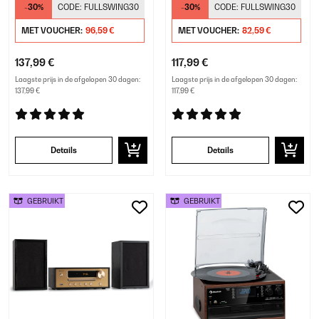
-30%
CODE:
FULLSWING30
-30%
CODE:
FULLSWING30
MET VOUCHER:
96,59 €
MET VOUCHER:
82,59 €
137,99 €
117,99 €
Laagste prijs in de afgelopen 30 dagen:
Laagste prijs in de afgelopen 30 dagen:
137,99 €
117,99 €
Details
Details
GEBRUIKT
GEBRUIKT