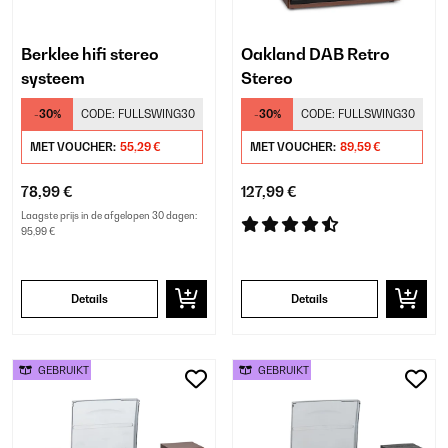
Berklee hifi stereo
Oakland DAB Retro
systeem
Stereo
-30%
CODE:
FULLSWING30
-30%
CODE:
FULLSWING30
MET VOUCHER:
55,29 €
MET VOUCHER:
89,59 €
78,99 €
127,99 €
Laagste prijs in de afgelopen 30 dagen:
95,99 €
Details
Details
GEBRUIKT
GEBRUIKT