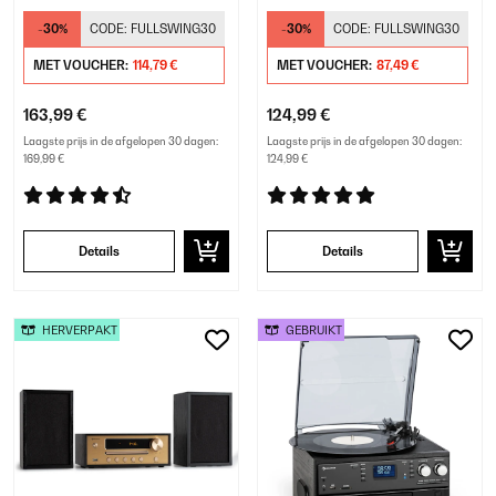
-30%
CODE:
FULLSWING30
-30%
CODE:
FULLSWING30
MET VOUCHER:
114,79 €
MET VOUCHER:
87,49 €
163,99 €
124,99 €
Laagste prijs in de afgelopen 30 dagen:
Laagste prijs in de afgelopen 30 dagen:
169,99 €
124,99 €
Details
Details
HERVERPAKT
GEBRUIKT