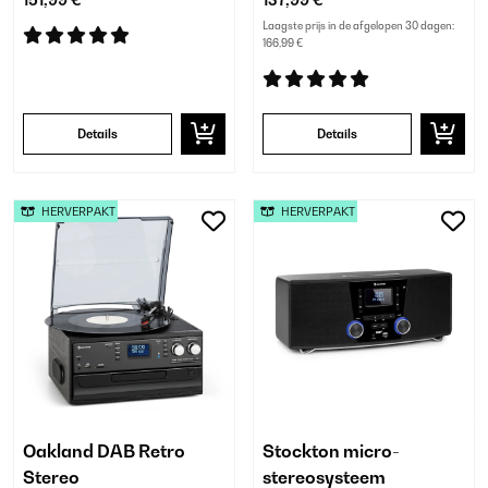
151,99 €
137,99 €
Laagste prijs in de afgelopen 30 dagen:
166,99 €
Details
Details
HERVERPAKT
HERVERPAKT
Oakland DAB Retro
Stockton micro-
Stereo
stereosysteem