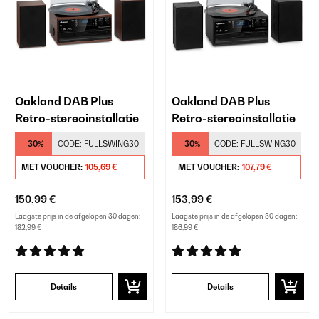
Oakland DAB Plus
Oakland DAB Plus
Retro-stereoinstallatie
Retro-stereoinstallatie
-30%
CODE:
FULLSWING30
-30%
CODE:
FULLSWING30
MET VOUCHER:
105,69 €
MET VOUCHER:
107,79 €
150,99 €
153,99 €
Laagste prijs in de afgelopen 30 dagen:
Laagste prijs in de afgelopen 30 dagen:
182,99 €
186,99 €
Details
Details