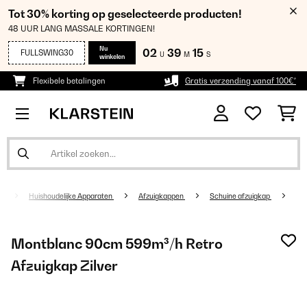
Tot 30% korting op geselecteerde producten!
48 UUR LANG MASSALE KORTINGEN!
Nu
02
39
15
FULLSWING30
U
M
S
winkelen
Flexibele betalingen
Gratis verzending vanaf 100€*
Huishoudelijke Apparaten
Afzuigkappen
Schuine afzuigkap
Montblanc 90cm 599m³/h Retro
Afzuigkap Zilver