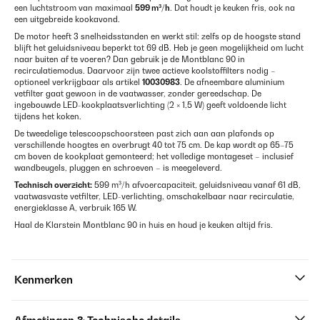
een luchtstroom van maximaal
599 m³/h
. Dat houdt je keuken fris, ook na
een uitgebreide kookavond.
De motor heeft 3 snelheidsstanden en werkt stil: zelfs op de hoogste stand
blijft het geluidsniveau beperkt tot 69 dB. Heb je geen mogelijkheid om lucht
naar buiten af te voeren? Dan gebruik je de Montblanc 90 in
recirculatiemodus. Daarvoor zijn twee actieve koolstoffilters nodig –
optioneel verkrijgbaar als artikel
10030983
. De afneembare aluminium
vetfilter gaat gewoon in de vaatwasser, zonder gereedschap. De
ingebouwde LED-kookplaatsverlichting (2 × 1,5 W) geeft voldoende licht
tijdens het koken.
De tweedelige telescoopschoorsteen past zich aan aan plafonds op
verschillende hoogtes en overbrugt 40 tot 75 cm. De kap wordt op 65–75
cm boven de kookplaat gemonteerd; het volledige montageset – inclusief
wandbeugels, pluggen en schroeven – is meegeleverd.
Technisch overzicht:
599 m³/h afvoercapaciteit, geluidsniveau vanaf 61 dB,
vaatwasvaste vetfilter, LED-verlichting, omschakelbaar naar recirculatie,
energieklasse A, verbruik 165 W.
Haal de Klarstein Montblanc 90 in huis en houd je keuken altijd fris.
Kenmerken