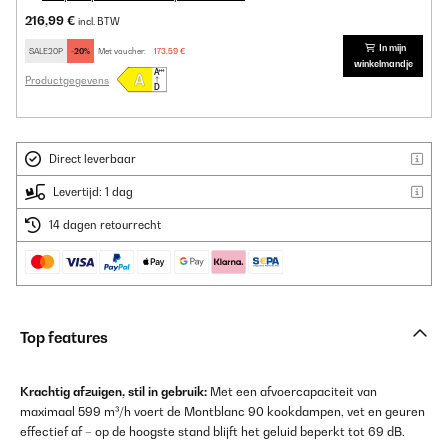
216,99 €
incl. BTW
In mijn
SALE20P
-20%
Met voucher:
173,59 €
winkelmandje
Productgegevens
Direct leverbaar
Levertijd: 1 dag
14 dagen retourrecht
Top features
Krachtig afzuigen, stil in gebruik:
Met een afvoercapaciteit van
maximaal 599 m³/h voert de Montblanc 90 kookdampen, vet en geuren
effectief af – op de hoogste stand blijft het geluid beperkt tot 69 dB.