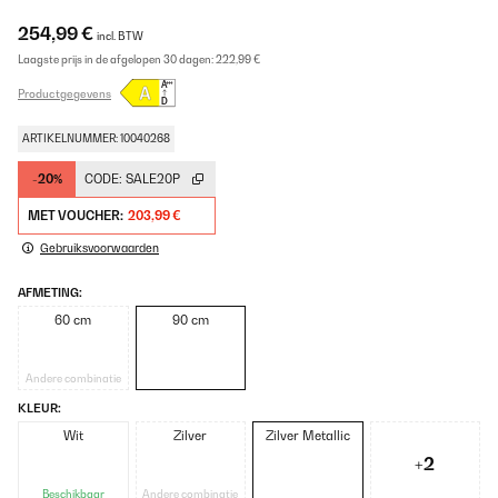
254,99 €
incl. BTW
Laagste prijs in de afgelopen 30 dagen:
222,99 €
Productgegevens
ARTIKELNUMMER: 10040268
-20%
CODE:
SALE20P
MET VOUCHER:
203,99 €
Gebruiksvoorwaarden
AFMETING:
60 cm
90 cm
Andere combinatie
KLEUR:
Wit
Zilver
Zilver Metallic
+2
Beschikbaar
Andere combinatie