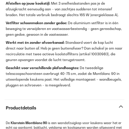
Afstellen op jouw kookstijl:
Met 3 snelheidsstanden pas je de
afzuigkracht eenvoudig aan – van zachtjes sudderen tot intensief
braden. Het totale verbruik bedraagt slechts 165 W (energieklasse A).
Vetfilter schoonmaken zonder gedoe:
De aluminium vetfilter is in één
beweging te verwijderen en vaatwasserbestendig – geen gereedschap,
geen gedoe, gewoon in de vaatwasser.
Werkt met én zonder afvoerkanaal:
Standaard voert de kap lucht
direct naar buiten af. Heb je geen buitenafvoer? Dan schakel je om naar
recirculatie met twee actieve koolstoffilters (artikel 10030983), die
geuren opvangen voordat de lucht terugstroomt.
Geschikt voor verschillende plafondhoogtes:
De tweedelige
telescoopschoorsteen overbrugt 40–75 cm, zodat de Montblanc 90 in
uiteenlopende keukens past. Het volledige montageset – wandbeugels,
pluggen en schroeven – is meegeleverd.
Productdetails
De
Klarstein Montblanc 90
is een wandafzuigkap voor keukens waar het er
echt op aankomt: baklucht, vetdamp en kookgeuren worden afgevoerd met