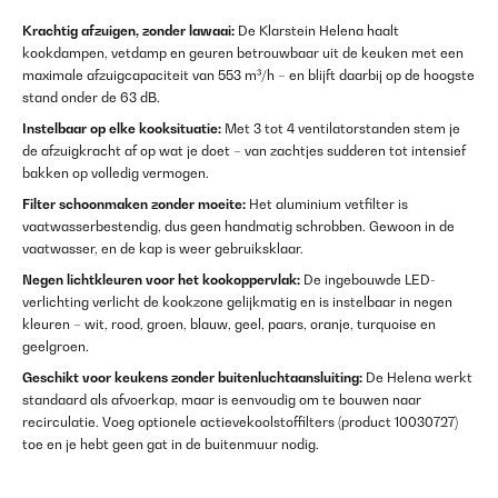
Krachtig afzuigen, zonder lawaai:
De Klarstein Helena haalt
kookdampen, vetdamp en geuren betrouwbaar uit de keuken met een
maximale afzuigcapaciteit van 553 m³/h – en blijft daarbij op de hoogste
stand onder de 63 dB.
Instelbaar op elke kooksituatie:
Met 3 tot 4 ventilatorstanden stem je
de afzuigkracht af op wat je doet – van zachtjes sudderen tot intensief
bakken op volledig vermogen.
Filter schoonmaken zonder moeite:
Het aluminium vetfilter is
vaatwasserbestendig, dus geen handmatig schrobben. Gewoon in de
vaatwasser, en de kap is weer gebruiksklaar.
Negen lichtkleuren voor het kookoppervlak:
De ingebouwde LED-
verlichting verlicht de kookzone gelijkmatig en is instelbaar in negen
kleuren – wit, rood, groen, blauw, geel, paars, oranje, turquoise en
geelgroen.
Geschikt voor keukens zonder buitenluchtaansluiting:
De Helena werkt
standaard als afvoerkap, maar is eenvoudig om te bouwen naar
recirculatie. Voeg optionele actievekoolstoffilters (product 10030727)
toe en je hebt geen gat in de buitenmuur nodig.