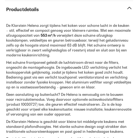
Productdetails
De Klarstein Helena zorgt tijdens het koken voor schone lucht in de keuken
– stil, effectief en compact genoeg voor kleinere ruimtes. Met een maximale
afzuigcapaciteit van
553 m³/h
verwijdert deze schuine afzuigkap
kookdampen, vetdeeltjes en geuren betrouwbaar, terwijl het geluidsniveau
zelfs op de hoogste stand maximaal 63 dB blijft. Het schuine ontwerp is
verkrijgbaar in zwart veiligheidsglas of roestvrij staal en sluit aan bij een
moderne keukeninrichting.
Het schuine frontpaneel geleidt de luchtstroom direct naar de filters,
ongeacht de montagehoogte. De ingebouwde LED-verlichting verlicht het
kookoppervlak gelijkmatig, zodat je tijdens het koken goed zicht houdt.
Bediening gaat via een verlicht touchpanel: ventilatorstand en verlichting
instelbaar zonder fysieke knoppen. Het aluminium vetfilter vangt vetdeeltjes
op en is vaatwasserbestendig – gewoon erin en klaar.
Geen aansluiting op buitenlucht? De Helena is eenvoudig om te bouwen
naar recirculatiemodus. Voeg daarvoor optionele actievekoolstoffilters
(product 10030727) toe, die geuren effectief neutraliseren. Zo is de kap
geschikt voor vrijwel elke keukensituatie: nieuwe installatie, keukenrenovatie
of vervanging van een ouder apparaat.
De Klarstein Helena is geschikt voor kleine tot middelgrote keukens met
standaard plafondhoogtes. Het slanke schuine design oogt strakker dan
traditionele schoorsteenkappen en past goed in hedendaagse keukens.