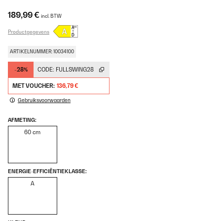
189,99 €
incl. BTW
Productgegevens
ARTIKELNUMMER: 10034100
-28%
CODE:
FULLSWING28
MET VOUCHER:
136,79 €
Gebruiksvoorwaarden
AFMETING:
60 cm
ENERGIE-EFFICIËNTIEKLASSE:
A