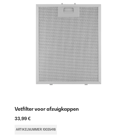
Vetfilter voor afzuigkappen
ac
33,99 €
48
ARTIKELNUMMER: 10035416
AR