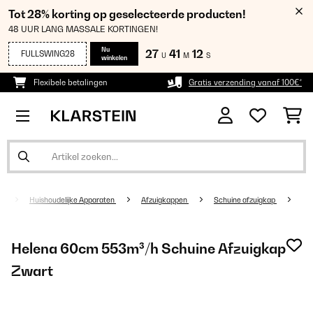
Tot 28% korting op geselecteerde producten!
48 UUR LANG MASSALE KORTINGEN!
Nu
27
41
12
FULLSWING28
U
M
S
winkelen
Flexibele betalingen
Gratis verzending vanaf 100€*
Huishoudelijke Apparaten
Afzuigkappen
Schuine afzuigkap
Helena 60cm 553m³/h Schuine Afzuigkap
Zwart