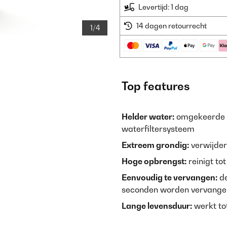
Levertijd: 1 dag
14 dagen retourrecht
1/4
Top features
Helder water:
omgekeerde o
waterfiltersysteem
Extreem grondig:
verwijder
Hoge opbrengst:
reinigt to
Eenvoudig te vervangen:
de
seconden worden vervange
Lange levensduur:
werkt t