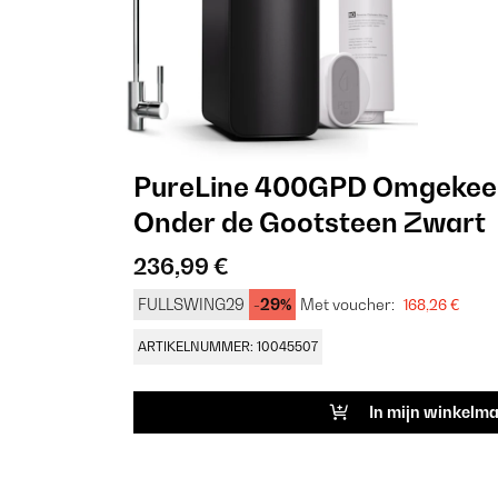
PureLine 400GPD Omgekeer
Onder de Gootsteen Zwart
236,99 €
FULLSWING29
-29%
Met voucher:
168,26 €
ARTIKELNUMMER: 10045507
In mijn winkelm