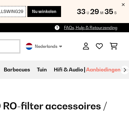
33
29
33
LLSWING29
Nu winkelen
U
M
S
FAQs, Hulp & Retourzending
Nederlands
Barbecues
Tuin
Hifi & Audio
Aanbiedingen
Ni
RO-filter accessoires /