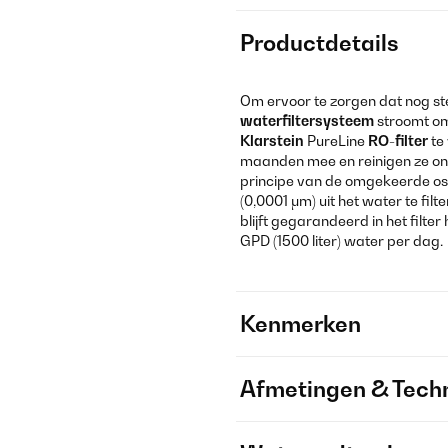
Productdetails
Om ervoor te zorgen dat nog st
waterfiltersysteem
stroomt om 
Klarstein
PureLine
RO-filter
te
maanden mee en reinigen ze onv
principe van de omgekeerde osm
(0,0001 μm) uit het water te filt
blijft gegarandeerd in het filter
GPD (1500 liter) water per dag.
Kenmerken
Afmetingen & Techn