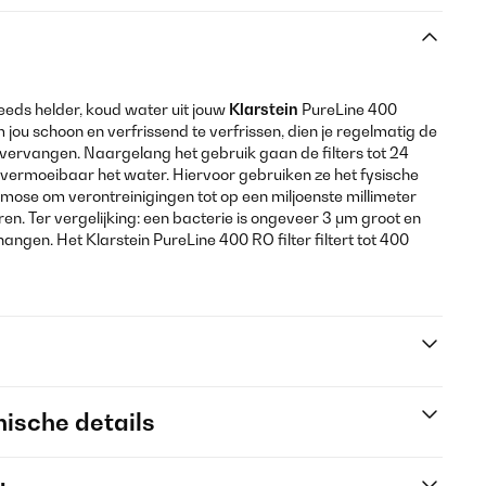
eeds helder, koud water uit jouw
Klarstein
PureLine 400
jou schoon en verfrissend te verfrissen, dien je regelmatig de
 vervangen. Naargelang het gebruik gaan de filters tot 24
ermoeibaar het water. Hiervoor gebruiken ze het fysische
ose om verontreinigingen tot op een miljoenste millimeter
eren. Ter vergelijking: een bacterie is ongeveer 3 μm groot en
 hangen. Het Klarstein PureLine 400 RO filter filtert tot 400
ische details