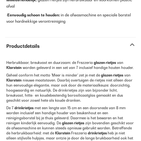
afval
·
Eenvoudig schoon te houden:
in de afwasmachine en speciale borstel
voor hardnekkige verontreiniging
Productdetails
Herbruikbaar, breukvast en duurzaam: de Frezzeria
glazen rietjes
van
Klarstein
worden geleverd in een set van 7 inclusief handige houten houder.
Geheel conform het motto 'Meer is minder' zet je met de
glazen rietjes
van
Klarstein
nieuwe maatstaven. Daarbij overtuigen de rietjes niet alleen door
hun eenvoudige elegantie, maar ook door de materiaalkeuze: doorzichtig,
hoogwaardig en natuurlijk. De drinkrietjes zijn van bijzonder licht,
breukvast, hitte- en koudebestendig borosilicaatglas gemaakt en dus
geschikt voor zowel hete als koude dranken.
De 7
drinkrietjes
met een lengte van 15 cm en een doorsnede van 8 mm
worden inclusief een handige houder van beukenhout en een
reinigingsborstel bij je thuis geleverd. Daarmee is het bewaren en het
reinigen kinderlijk eenvoudig. De
glazen rietjes
zijn bovendien geschikt voor
de afwasmachine en kunnen steeds opnieuw gebruikt worden. Betreffende
de herbruikbaarheid: met de
Klarstein
Frezzeria
drinkrietjes
heb je niet
alleen stijlvolle hulpjes, maar ontzie je door de lange bruikbaarheid ook het