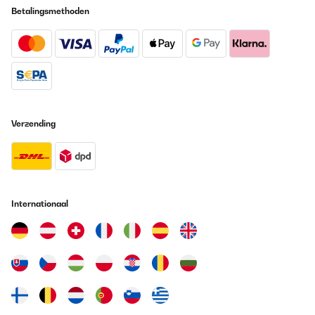
Betalingsmethoden
offen hinstellt. Gefällt mir sehr
Amazon-Benutzer
Vertaal
GECONTROLEERDE BEOORDELING
31/10/2023
Verzending
Praktischer Ersatz zu den ollen Plastik-oder Papierstrohalmen.
Sehr gute Verarbeitung und hübsch zum Hinstellen, dank der
dazugehörigen Halterung. Auf jeden Fall eine Kaufempfehlung.
Amazon-Benutzer
Vertaal
Internationaal
GECONTROLEERDE BEOORDELING
29/09/2023
Sieht hochwertig aus. Gerade für Glashalme sehr praktisch. Hatte
bei 1.Bestellung eine Macke im Holz, daher Rückgabe. Bei
erneuter Bestellung war alles i.O. und sogar im Preis reduziert!
Danke!!