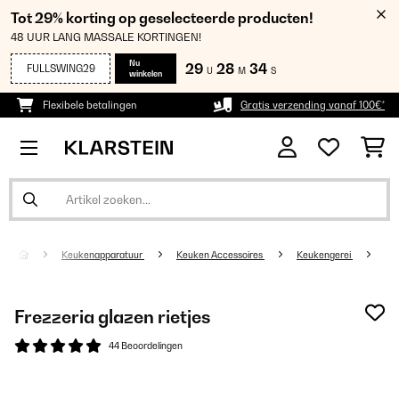
Tot 29% korting op geselecteerde producten!
48 UUR LANG MASSALE KORTINGEN!
Nu
29
28
34
FULLSWING29
U
M
S
winkelen
Flexibele betalingen
Gratis verzending vanaf 100€*
Keukenapparatuur
Keuken Accessoires
Keukengerei
Frezzeria glazen rietjes
44 Beoordelingen