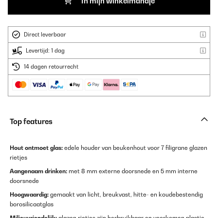
In mijn winkelmandje
Direct leverbaar
Levertijd: 1 dag
14 dagen retourrecht
Top features
Hout ontmoet glas:
edele houder van beukenhout voor 7 filigrane glazen
rietjes
Aangenaam drinken:
met 8 mm externe doorsnede en 5 mm interne
doorsnede
Hoogwaardig:
gemaakt van licht, breukvast, hitte- en koudebestendig
borosilicaatglas
Milieuvriendelijk:
glazen rietjes zijn herbruikbaar en voorkomen plastic