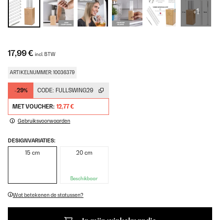
+1
17,99 €
incl. BTW
ARTIKELNUMMER: 10036379
-29%
CODE:
FULLSWING29
MET VOUCHER:
12,77 €
Gebruiksvoorwaarden
DESIGNVARIATIES:
15 cm
20 cm
Beschikbaar
Wat betekenen de statussen?