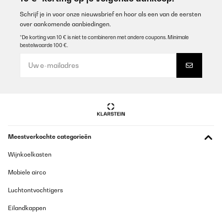
Utilisateur d'Amazon
Schrijf je in voor onze nieuwsbrief en hoor als een van de eersten
Vertaal
over aankomende aanbiedingen.
*De korting van 10 € is niet te combineren met andere coupons. Minimale
bestelwaarde 100 €.
GECONTROLEERDE BEOORDELING
17/01/2025
La touche finale pour un cocktail à siroter entre amis. Le verre est
devenu un véritable atout : réutilisable, classe, facile à laver,
agréable en bouche...
Utilisateur d'Amazon
Vertaal
Meestverkochte categorieën
GECONTROLEERDE BEOORDELING
Wijnkoelkasten
09/09/2024
Mobiele airco
Parfait
Luchtontvochtigers
Utilisateur d'Amazon
Eilandkappen
Vertaal