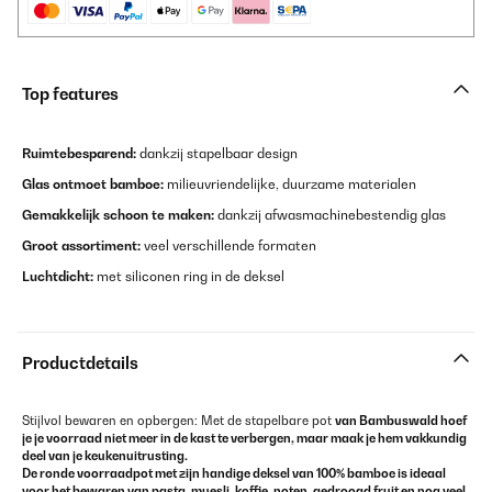
Top features
Ruimtebesparend:
dankzij stapelbaar design
Glas ontmoet bamboe:
milieuvriendelijke, duurzame materialen
Gemakkelijk schoon te maken:
dankzij afwasmachinebestendig glas
Groot assortiment:
veel verschillende formaten
Luchtdicht:
met siliconen ring in de deksel
Productdetails
Stijlvol bewaren en opbergen: Met de stapelbare pot
van
Bambuswald
hoef
je je voorraad niet meer in de kast te verbergen, maar maak je hem vakkundig
deel van je keukenuitrusting.
De ronde
voorraadpot
met zijn handige deksel van 100% bamboe is ideaal
voor het bewaren van pasta, muesli, koffie, noten, gedroogd fruit en nog veel