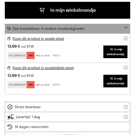
In mijn winkelmandje
Ook beschikbaar in andere omstandigheden
Koop dit product in goede staat
13,99 €
incl. BTW
In mijn
winkelmandje
FULLSWING29
-29%
Met voucher:
9,93 €
Koop dit product in acceptabele staat
12,99 €
incl. BTW
In mijn
winkelmandje
FULLSWING29
-29%
Met voucher:
9,22 €
Direct leverbaar
Levertijd: 1 dag
14 dagen retourrecht