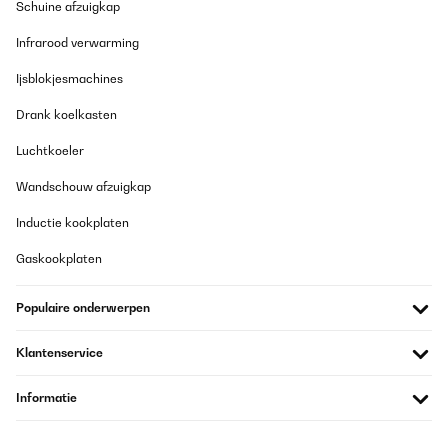
Schuine afzuigkap
verwendet, muss man sie ja nicht so oft spülen.
Amazon-Benutzer
Infrarood verwarming
Vertaal
Ijsblokjesmachines
Drank koelkasten
Luchtkoeler
Wandschouw afzuigkap
Inductie kookplaten
Gaskookplaten
Populaire onderwerpen
Klantenservice
Informatie