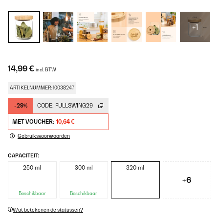
+1
14,99 €
incl. BTW
ARTIKELNUMMER: 10038247
-29%
CODE:
FULLSWING29
MET VOUCHER:
10,64 €
Gebruiksvoorwaarden
CAPACITEIT:
250 ml
300 ml
320 ml
+6
Beschikbaar
Beschikbaar
Wat betekenen de statussen?