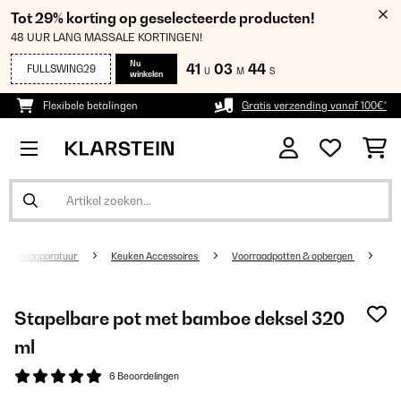
Tot 29% korting op geselecteerde producten!
48 UUR LANG MASSALE KORTINGEN!
Nu
41
03
43
FULLSWING29
U
M
S
winkelen
Flexibele betalingen
Gratis verzending vanaf 100€*
Keukenapparatuur
Keuken Accessoires
Voorraadpotten & opbergen
Stapelbare pot met bamboe deksel 320
ml
6 Beoordelingen