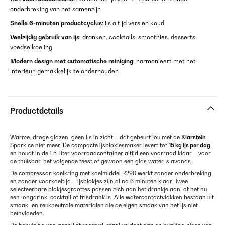
onderbreking van het samenzijn
Snelle 6-minuten productcyclus
: ijs altijd vers en koud
Veelzijdig gebruik van ijs
: dranken, cocktails, smoothies, desserts,
voedselkoeling
Modern design met automatische reiniging
: harmonieert met het
interieur, gemakkelijk te onderhouden
Productdetails
Warme, droge glazen, geen ijs in zicht – dat gebeurt jou met de
Klarstein
SparkIce niet meer. De compacte ijsblokjesmaker levert tot
15 kg ijs per dag
en houdt in de 1,5-liter voorraadcontainer altijd een voorraad klaar – voor
de thuisbar, het volgende feest of gewoon een glas water ’s avonds.
De compressor-koelkring met koelmiddel R290 werkt zonder onderbreking
en zonder voorkoeltijd – ijsblokjes zijn al na 6 minuten klaar. Twee
selecteerbare blokjesgroottes passen zich aan het drankje aan, of het nu
een longdrink, cocktail of frisdrank is. Alle watercontactvlakken bestaan uit
smaak- en reukneutrale materialen die de eigen smaak van het ijs niet
beïnvloeden.