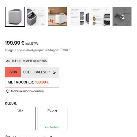
+2
199,99 €
incl. BTW
Laagste prijs in de afgelopen 30 dagen:
170,99 €
ARTIKELNUMMER: 10046205
-20%
CODE:
SALE20P
MET VOUCHER:
159,99 €
Gebruiksvoorwaarden
KLEUR:
Wit
Zwart
Beschikbaar