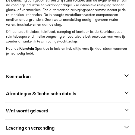
De behuizing van gepolijst roestvrij staal voldoet aan de hygiëne-eisen van
de voedingsindustrie en verdraagt dagelijkse intensieve reiniging zonder
glans- of vormverlies. Een automatisch reinigingsprogramma neemt je de
routineklus uit handen. De in hoogte verstelbare voeten compenseren
oneffen ondergronden. Geen wateraansluiting nodig – gewoon water
vullen, inschakelen en aan de slag.
Of het nu de thuisbar, tuinfeest, camping of kantoor is: de SparkIce past
ruimtebesparend in elke omgeving en voorziet je betrouwbaar van vers ijs –
zonder afhankelijk te zijn van gekocht zakijs.
Haal de
Klarstein
SparkIce in huis en heb altijd vers ijs klaarstaan wanneer
je het nodig hebt.
Kenmerken
Afmetingen & Technische details
Wat wordt geleverd
Levering en verzending