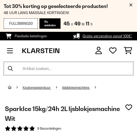
Tot 30% korting op geselecteerde producten!
48 UUR LANG MASSALE KORTINGEN!
Nu
45
49
11
FULLSWING30
U
M
S
winkelen
Flexibele betalingen
Gratis verzending vanaf 100€*
Keukenapparatuur
Ijsblokjesmachines
SparkIce 15kg/24h 2L Ijsblokjesmachine
Wit
9 Beoordelingen