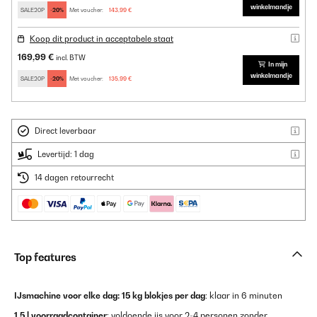
winkelmandje
SALE20P
-20%
Met voucher:
143,99 €
Koop dit product in acceptabele staat
169,99 €
incl. BTW
In mijn
winkelmandje
SALE20P
-20%
Met voucher:
135,99 €
Direct leverbaar
Levertijd: 1 dag
14 dagen retourrecht
Top features
IJsmachine voor elke dag:
15 kg blokjes per dag
: klaar in 6 minuten
1,5 l voorraadcontainer
: voldoende ijs voor 2-4 personen zonder