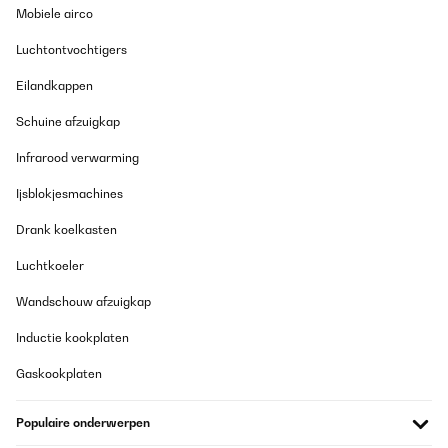
Mobiele airco
Das Preis-Leistungsverhältnis ist okay, der Geräuschpegel
allerdings ganz schön laut. Habe Gerät in einem seperaten Raum
Luchtontvochtigers
stehen, das ist okay, aber z. B. in der Küche möchte ich es nicht
haben. Gerät arbeitet zuverlässig, aber es dauert schon seine
Eilandkappen
Zeit bis man einen Beutel (5 Liter) gefüllt hat. Aber, ich möchte
das Gerät nicht mehr missen.
Schuine afzuigkap
Amazon-Benutzer
Infrarood verwarming
Vertaal
Ijsblokjesmachines
GECONTROLEERDE BEOORDELING
Drank koelkasten
01/08/2022
Luchtkoeler
Streite mich derzeit noch mit dem Lieferanten von Kesser, da die
alte Maschine nach fast 2 Jahren undicht wurde. Es gibt dort
Wandschouw afzuigkap
keinen Kundendienst, keine Ersatzteile, gar telefonisch zu erreich
- nullDa habe ich nun ganz bewusst nach einem deutschen
Inductie kookplaten
Hersteller gesucht und in Berlin gefunden!!!! Nach Einhaltung der
Ruhezeit wg der Kühlflüssigkeit (mind. 2 Std) in Betrieb
Gaskookplaten
genommen, leider immer Fehlermeldung: Wasser ist alle - war
wohl ein Montagsgerät, kann passieren. Ein Anruf und das Gerät
wurde SOFORT umgetauscht. Das finde ich bemerkenswert, kein
Populaire onderwerpen
Schriftverkehr, nette Menschen am Telefon, es geht auch noch
anders :-)Zum Gerät selber: im direkten Vergleich ist sie nicht nur