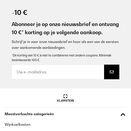
GECONTROLEERDE BEOORDELING
25/06/2025
-10 €
davvero un ottimo prodotto in relazione qualità/prezzo. Produce
ghiaccio in tempi brevissimi e lo mantiene fino a vaschetta piena,
Abonneer je op onze nieuwsbrief en ontvang
si pulisce comodamente e la componentistica sembra molto
10 €* korting op je volgende aankoop.
robusta.
Utente Amazon
Schrijf je in voor onze nieuwsbrief en hoor als een van de eersten
over aankomende aanbiedingen.
Vertaal
*De korting van 10 € is niet te combineren met andere coupons. Minimale
bestelwaarde 100 €.
GECONTROLEERDE BEOORDELING
17/11/2022
Macchina sottoposta giornalmente ad un lavoro continuo. Devo
dire che dopo 4 anni fa ancora il suo lavoro. Cubetti forse troppo
piccolini per la verità ma per il suo prezzo non mi lamento.
Utente Amazon
Vertaal
Meestverkochte categorieën
GECONTROLEERDE BEOORDELING
Wijnkoelkasten
13/08/2022