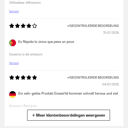
Utilisateur d'Amazon
Vertaal
GECONTROLEERDE BEOORDELING
21/07/2025
Es Rápida lo único que pesa un poco
Usuario/a de amazon
Vertaal
GECONTROLEERDE BEOORDELING
04/07/2025
Ein sehr geiles Produkt Eiswürfel kommen schnell heraus und viel
Amazon-Benutzer
Meer klantenbeoordelingen weergeven
Vertaal