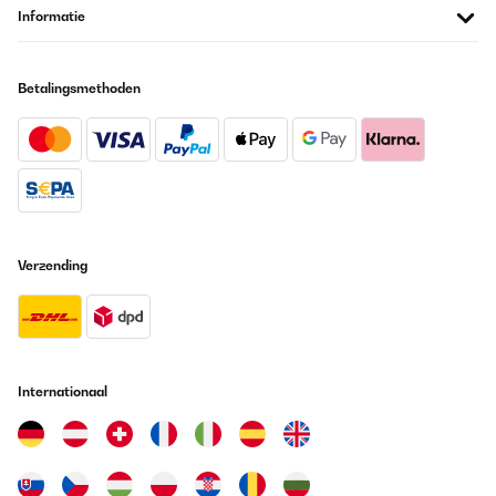
Amazon-Benutzer
Informatie
Vertaal
Betalingsmethoden
GECONTROLEERDE BEOORDELING
28/11/2024
Regenschutz
Amazon-Benutzer
Vertaal
Verzending
GECONTROLEERDE BEOORDELING
02/11/2024
bon produit pour une clôture
Internationaal
Utilisateur d'Amazon
Vertaal
GECONTROLEERDE BEOORDELING