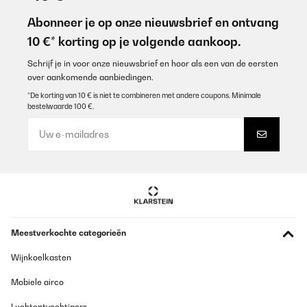
Sehr zufrieden
Abonneer je op onze nieuwsbrief en ontvang
Amazon-Benutzer
10 €* korting op je volgende aankoop.
Vertaal
Schrijf je in voor onze nieuwsbrief en hoor als een van de eersten
over aankomende aanbiedingen.
GECONTROLEERDE BEOORDELING
*De korting van 10 € is niet te combineren met andere coupons. Minimale
bestelwaarde 100 €.
01/06/2025
Sehr guter Sichtschutz. Sehr zu empfehlen. Habe ihn auf meinen
Balkon angebracht
Amazon-Benutzer
Vertaal
GECONTROLEERDE BEOORDELING
Meestverkochte categorieën
31/05/2025
Wijnkoelkasten
Sieht gut aus und hält was es vrspricht
Mobiele airco
Amazon-Benutzer
Luchtontvochtigers