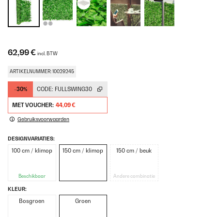
62,99 €
incl. BTW
ARTIKELNUMMER: 10029245
-30%
CODE:
FULLSWING30
MET VOUCHER:
44,09 €
Gebruiksvoorwaarden
DESIGNVARIATIES:
100 cm / klimop
150 cm / klimop
150 cm / beuk
Beschikbaar
Andere combinatie
KLEUR:
Bosgroen
Groen