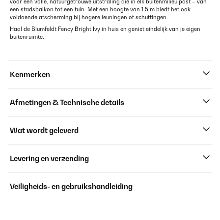
voor een volle, natuurgetrouwe uitstraling die in elk buitenmilieu past – van
een stadsbalkon tot een tuin. Met een hoogte van 1,5 m biedt het ook
voldoende afscherming bij hogere leuningen of schuttingen.
Haal de Blumfeldt Fency Bright Ivy in huis en geniet eindelijk van je eigen
buitenruimte.
Kenmerken
Afmetingen & Technische details
Wat wordt geleverd
Levering en verzending
Veiligheids- en gebruikshandleiding