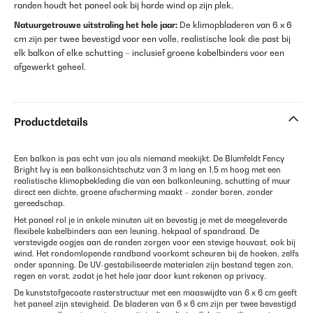
randen houdt het paneel ook bij harde wind op zijn plek.
Natuurgetrouwe uitstraling het hele jaar:
De klimopbladeren van 6 x 6
cm zijn per twee bevestigd voor een volle, realistische look die past bij
elk balkon of elke schutting – inclusief groene kabelbinders voor een
afgewerkt geheel.
Productdetails
Een balkon is pas echt van jou als niemand meekijkt. De Blumfeldt Fency
Bright Ivy is een balkonsichtschutz van 3 m lang en 1,5 m hoog met een
realistische klimopbekleding die van een balkonleuning, schutting of muur
direct een dichte, groene afscherming maakt – zonder boren, zonder
gereedschap.
Het paneel rol je in enkele minuten uit en bevestig je met de meegeleverde
flexibele kabelbinders aan een leuning, hekpaal of spandraad. De
verstevigde oogjes aan de randen zorgen voor een stevige houvast, ook bij
wind. Het rondomlopende randband voorkomt scheuren bij de hoeken, zelfs
onder spanning. De UV-gestabiliseerde materialen zijn bestand tegen zon,
regen en vorst, zodat je het hele jaar door kunt rekenen op privacy.
De kunststofgecoate rasterstructuur met een maaswijdte van 6 x 6 cm geeft
het paneel zijn stevigheid. De bladeren van 6 x 6 cm zijn per twee bevestigd