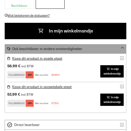
Beschikbaar
Wat betekenen de statussen?
In mijn winkelmandje
Ook beschikbaar in andere omstandigheden
Koop dit product in goede staat
56,99 €
incl. BTW
In mijn
winkelmandje
FULLSWING30
-30%
Met voucher:
39,89 €
Koop dit product in acceptabele staat
53,99 €
incl. BTW
In mijn
winkelmandje
FULLSWING30
-30%
Met voucher:
37,79 €
Direct leverbaar