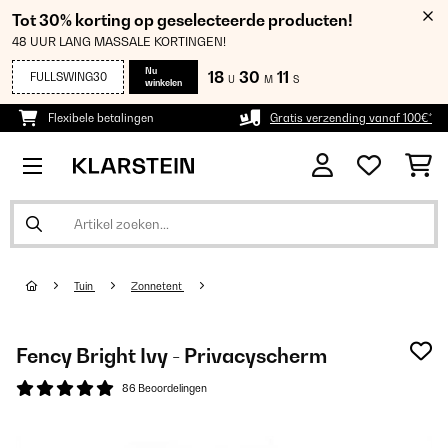
Tot 30% korting op geselecteerde producten!
48 UUR LANG MASSALE KORTINGEN!
Nu
18
30
11
FULLSWING30
U
M
S
winkelen
Flexibele betalingen
Gratis verzending vanaf 100€*
Tuin
Zonnetent
Fency Bright Ivy - Privacyscherm
86 Beoordelingen