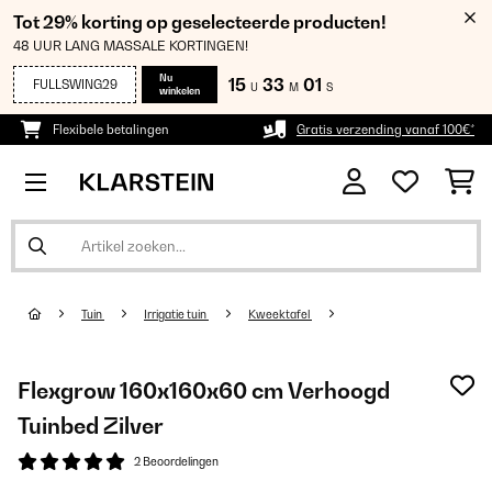
Tot 29% korting op geselecteerde producten!
48 UUR LANG MASSALE KORTINGEN!
Nu
15
33
00
FULLSWING29
U
M
S
winkelen
Flexibele betalingen
Gratis verzending vanaf 100€*
Tuin
Irrigatie tuin
Kweektafel
Flexgrow 160x160x60 cm Verhoogd
Tuinbed Zilver
2 Beoordelingen