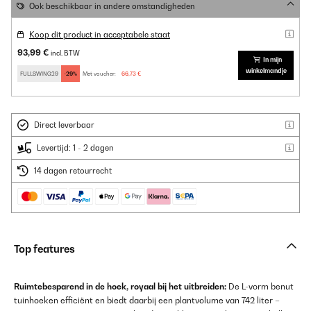
Ook beschikbaar in andere omstandigheden
Koop dit product in acceptabele staat
93,99 €
incl. BTW
In mijn
winkelmandje
FULLSWING29
-29%
Met voucher:
66,73 €
Direct leverbaar
Levertijd: 1 - 2 dagen
14 dagen retourrecht
Top features
Ruimtebesparend in de hoek, royaal bij het uitbreiden:
De L-vorm benut
tuinhoeken efficiënt en biedt daarbij een plantvolume van 742 liter –