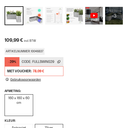
+3
109,99 €
incl. BTW
ARTIKELNUMMER: 10046837
-29%
CODE:
FULLSWING29
MET VOUCHER:
78,09 €
Gebruiksvoorwaarden
AFMETING:
160 x 160 x 60
cm
KLEUR:
Antraciet
Zilver