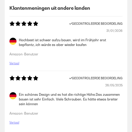
Klantenmeningen uit andere landen
GECONTROLEERDE BEOORDELING
31/01/2026
Hochbeet ist schwer aufzu bauen, wird im Frühjahr erst
bepflantz,.ich würde es aber wieder kaufen
Amazon-Benutzer
Vertaal
GECONTROLEERDE BEOORDELING
26/05/2025
Ein schönes Design und es hat die richtige Höhe.Das zusammen
bauen ist sehr Einfach. Viele Schrauben. Es hätte etwas breiter
sein können
Amazon-Benutzer
Vertaal