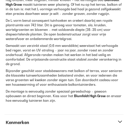
Rug ontzien, meer oogsten, minder knielen – het verhoogde bed
Blumfeldt
High Grow
maakt tuinieren weer plezierig. Of het nu op het terras, balkon of
in de tuin is: met het L-vormige verhoogde bed haal je gezond zelfgekweekt
eten precies daarheen waar je wilt – zonder graven, zonder rugpijn.
De L-vorm benut consequent tuinhoeken en creëert daarbij een royale
plantruimte van 742 liter. Dit is genoeg voor tomaten, sla, kruiden,
wortelgroenten en bloemen – met voldoende diepte (28–35 cm) voor
diepwortelende planten. De open bodemstructuur zorgt voor vrije
waterafvoer en onbelemmerde wortelgroei.
Gemaakt van verzinkt staal (0,6 mm wanddikte) weerstaat het verhoogde
bed regen, vorst en UV-straling – jaar na jaar, zonder roest en zonder
onderhoud. Afgeronde randen maken het werken in het bed veilig en
comfortabel. De vrijstaande constructie staat stabiel zonder verankering in
de grond.
Bijzonder geschikt voor stadsbewoners met balkon of terras, voor senioren
die klassieke tuinwerkzaamheden belastend vinden, en voor iedereen die
verse groenten wil kweken zonder eigen tuin. Een doordacht cadeau voor
een housewarming of voor enthousiaste balkontuinierders.
De montage is eenvoudig zonder speciaal gereedschap – gewoon
opbouwen en direct beginnen. Kies voor het
Blumfeldt High Grow
en ervaar
hoe eenvoudig tuinieren kan zijn.
Kenmerken