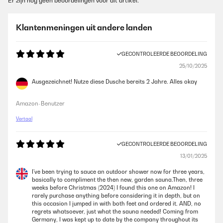
Er zijn nog geen beoordelingen voor dit artikel.
Klantenmeningen uit andere landen
GECONTROLEERDE BEOORDELING
25/10/2025
Ausgezeichnet! Nutze diese Dusche bereits 2 Jahre. Alles okay
Amazon-Benutzer
Vertaal
GECONTROLEERDE BEOORDELING
13/01/2025
I’ve been trying to sauce an outdoor shower now for three years,
basically to compliment the then new, garden sauna.Then, three
weeks before Christmas (2024) I found this one on Amazon! I
rarely purchase anything before considering it in depth, but on
this occasion I jumped in with both feet and ordered it. AND, no
regrets whatsoever, just what the sauna needed! Coming from
Germany, I was kept up to date by the company throughout its