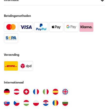
Gang in den Pool abduschen können, damit wir diesen dann
nicht so viel chloren müssen.Das Design finde ich super und
passt auch gut zu unserem restlichen Gartenmobiliar. Der Aufbau
ging auch relativ schnell.Preis- Leistungs-Verhältnis ist hier echt
Betalingsmethoden
ok. Da die Dusche tut, was sie soll, habe ich nichts zu
beanstanden.
Amazon-Benutzer
Vertaal
GECONTROLEERDE BEOORDELING
Verzending
07/05/2023
Assolutamente soddisfatto di questo acquisto! Presa per
montarla nel mio terrazzo e poter fare una doccia all'esterno di
casa, al ritorno dal mare, senza sporcare con la sabbia dentro di
casa. Ero indeciso tra questo modello e quello con getto dal
basso verso l'alto, ma ho preferito questo più classico a
cascata.Semplicissima da montare e basta collegare un
Internationaal
normalissimo tubo da giardino da mezzo pollice. Oltretutto la
struttura ad arco è bella da vedere, con base antiscivolo fatta in
WPC, materiale robusto e resistente ai raggi UV, non è
ingombrante e si può trasportare con facilità
all'occorrenza.Ovviamente la temperatura dell'acqua sarà quella
di fuoriuscita dal rubinetto a cui la si collega, ma d'estate una
doccia a con acqua non riscaldata non è un problema anzi, a