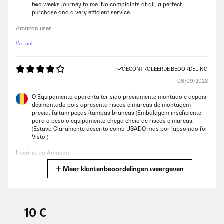
two weeks journey to me. No complaints at all, a perfect
purchase and a very efficient service.
Amazon user
Vertaal
GECONTROLEERDE BEOORDELING
06/09/2023
O Equipamento aparenta ter sido previamente montado e depois
desmontado pois apresenta riscos e marcas de montagem
previa, faltam peças (tampas brancas )Embalagem insuficiente
para o peso o equipamento chega cheio de riscos e marcas.
(Estava Claramente descrito como USADO mas por lapso não foi
Visto )
Usuário da Amazon
Meer klantenbeoordelingen weergeven
Vertaal
GECONTROLEERDE BEOORDELING
15/08/2023
-10 €
Wir haben leider keinen Platz für einen Pool, nicht mal für einen