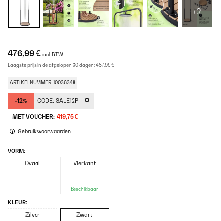
+2
476,99 €
incl. BTW
Laagste prijs in de afgelopen 30 dagen:
457,99 €
ARTIKELNUMMER: 10036348
-12%
CODE:
SALE12P
MET VOUCHER:
419,75 €
Gebruiksvoorwaarden
VORM:
Ovaal
Vierkant
Beschikbaar
KLEUR:
Zilver
Zwart