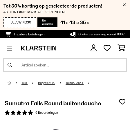
Tot 30% korting op geselecteerde producten!
48 UUR LANG MASSALE KORTINGEN!
Nu
41
43
34
FULLSWING30
U
M
S
winkelen
Flexibele betalingen
Gratis verzending vanaf 100€*
Tuin
Irrigatie tuin
Tuindouches
Sumatra Falls Round buitendouche
9 Beoordelingen