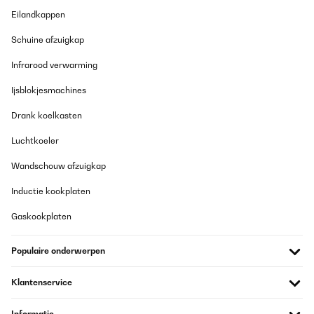
tout bénéficie d'un design très agréable, à la fois passe partout et
Eilandkappen
qualitatif, en particulier grâce à son socle en bois.
Utilisateur d'Amazon
Schuine afzuigkap
Vertaal
Infrarood verwarming
Ijsblokjesmachines
GECONTROLEERDE BEOORDELING
09/07/2023
Drank koelkasten
Die Sommer werden immer wärmer und das schreit nach
Luchtkoeler
Abkühlung. Super einfach zusammen zu bauen und Wasserfluss
durch die Brause kommt wie ein schöner Regenfall herunter.
Wandschouw afzuigkap
Nutzen die Dusche nicht nur nach dem Poolgang auch mal so um
einfach abzukühlen.Produkt ist sehr hochwertig und zu
empfehlen.Einzig die Lieferung könnte bessser koordiniert sein.
Inductie kookplaten
Amazon-Benutzer
Gaskookplaten
Vertaal
Populaire onderwerpen
GECONTROLEERDE BEOORDELING
Klantenservice
15/05/2023
Wir haben diese Gartendusche aufgestellt, damit wir uns vor dem
Informatie