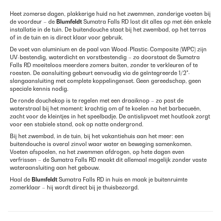
Heet zomerse dagen, plakkerige huid na het zwemmen, zanderige voeten bij
de voordeur – de
Blumfeldt
Sumatra Falls RD lost dit alles op met één enkele
installatie in de tuin. De buitendouche staat bij het zwembad, op het terras
of in de tuin en is direct klaar voor gebruik.
De voet van aluminium en de paal van Wood-Plastic-Composite (WPC) zijn
UV-bestendig, waterdicht en vorstbestendig – zo doorstaat de Sumatra
Falls RD moeiteloos meerdere zomers buiten, zonder te verkleuren of te
roesten. De aansluiting gebeurt eenvoudig via de geïntegreerde 1/2"-
slangaansluiting met complete koppelingenset. Geen gereedschap, geen
speciale kennis nodig.
De ronde douchekop is te regelen met een draaiknop – zo past de
waterstraal bij het moment: krachtig om af te koelen na het barbecueën,
zacht voor de kleintjes in het speelbadje. De antislipvoet met houtlook zorgt
voor een stabiele stand, ook op natte ondergrond.
Bij het zwembad, in de tuin, bij het vakantiehuis aan het meer: een
buitendouche is overal zinvol waar water en beweging samenkomen.
Voeten afspoelen, na het zwemmen afdrogen, op hete dagen even
verfrissen – de Sumatra Falls RD maakt dit allemaal mogelijk zonder vaste
wateraansluiting aan het gebouw.
Haal de
Blumfeldt
Sumatra Falls RD in huis en maak je buitenruimte
zomerklaar – hij wordt direct bij je thuisbezorgd.