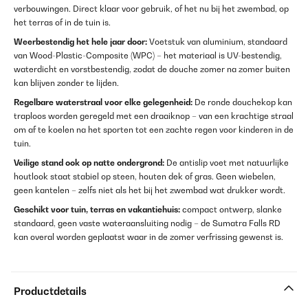
verbouwingen. Direct klaar voor gebruik, of het nu bij het zwembad, op
het terras of in de tuin is.
Weerbestendig het hele jaar door:
Voetstuk van aluminium, standaard
van Wood-Plastic-Composite (WPC) – het materiaal is UV-bestendig,
waterdicht en vorstbestendig, zodat de douche zomer na zomer buiten
kan blijven zonder te lijden.
Regelbare waterstraal voor elke gelegenheid:
De ronde douchekop kan
traploos worden geregeld met een draaiknop – van een krachtige straal
om af te koelen na het sporten tot een zachte regen voor kinderen in de
tuin.
Veilige stand ook op natte ondergrond:
De antislip voet met natuurlijke
houtlook staat stabiel op steen, houten dek of gras. Geen wiebelen,
geen kantelen – zelfs niet als het bij het zwembad wat drukker wordt.
Geschikt voor tuin, terras en vakantiehuis:
compact ontwerp, slanke
standaard, geen vaste wateraansluiting nodig – de Sumatra Falls RD
kan overal worden geplaatst waar in de zomer verfrissing gewenst is.
Productdetails