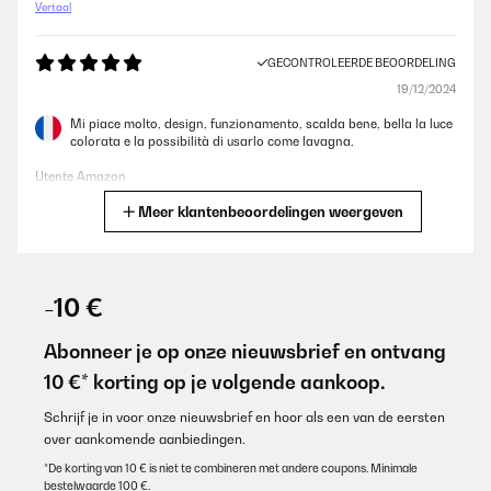
Vertaal
GECONTROLEERDE BEOORDELING
19/12/2024
Mi piace molto, design, funzionamento, scalda bene, bella la luce
colorata e la possibilità di usarlo come lavagna.
Utente Amazon
Meer klantenbeoordelingen weergeven
Vertaal
GECONTROLEERDE BEOORDELING
17/12/2024
-10 €
Ottimo prodotto se messo vicino a dove si opera.
Abonneer je op onze nieuwsbrief en ontvang
Utente Amazon
10 €* korting op je volgende aankoop.
Vertaal
Schrijf je in voor onze nieuwsbrief en hoor als een van de eersten
over aankomende aanbiedingen.
GECONTROLEERDE BEOORDELING
*De korting van 10 € is niet te combineren met andere coupons. Minimale
bestelwaarde 100 €.
11/12/2024