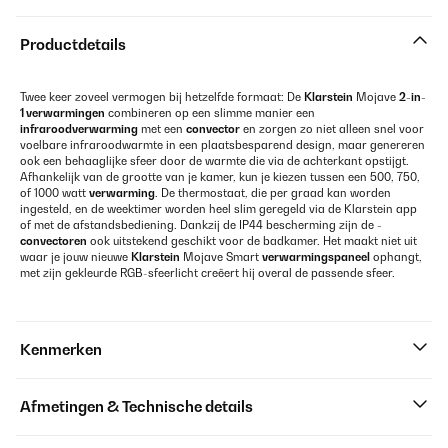
Productdetails
Twee keer zoveel vermogen bij hetzelfde formaat: De
Klarstein
Mojave
2-in-
1 verwarmingen
combineren op een slimme manier een
infraroodverwarming
met een
convector
en zorgen zo niet alleen snel voor
voelbare infraroodwarmte in een plaatsbesparend design, maar genereren
ook een behaaglijke sfeer door de warmte die via de achterkant opstijgt.
Afhankelijk van de grootte van je kamer, kun je kiezen tussen een 500, 750,
of 1000 watt
verwarming
. De thermostaat, die per graad kan worden
ingesteld, en de weektimer worden heel slim geregeld via de Klarstein app
of met de afstandsbediening. Dankzij de IP44 bescherming zijn de
-
convectoren
ook uitstekend geschikt voor de badkamer. Het maakt niet uit
waar je jouw nieuwe
Klarstein
Mojave Smart
verwarmingspaneel
ophangt,
met zijn gekleurde RGB-sfeerlicht creëert hij overal de passende sfeer.
Kenmerken
Afmetingen & Technische details