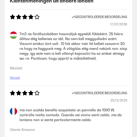
Klantenmeningen uit andere landen
GECONTROLEERDE BEOORDELING
17/02/2026
7m2-es fürdőszobában használjuk egyedüli fűtésként. 25 fokra
állítva elég kellemes az idő. Na nem kell meggyulladni azért.
Viszont amikor kint volt -10 fok akkor már fel kellett csavarni 30-
ra hogy ne faggyunk meg. A világítás elég menő nekünk non-stop
megy, így este nem is kell villanyt kapcsolni ha az ember elmegy
wc-re. Pozitívum, hogy appról is működtethető.
Nikolett
Vertaal
GECONTROLEERDE BEOORDELING
23/12/2024
ma non scalda beneHo acquistato un pannello da 1000 W,
controllo molto comodo. Quando sei vicino senti caldo, ma da
lontano non si sente particolarmente caldo.
Utente Amazon