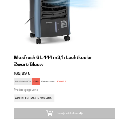
Maxfresh 6 L 444 m3/h Luchtkoeler
M
Zwart/Blauw
16
169,99 €
FU
FULLSWING29
-29%
Met voucher:
120,69 €
Pr
Productgegevens
AR
ARTIKELNUMMER: 10034640
In mijn winkelmandje