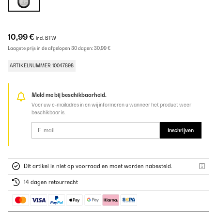
10,99 €
incl. BTW
Laagste prijs in de afgelopen 30 dagen:
30,99 €
ARTIKELNUMMER: 10047898
Meld me bij beschikbaarheid.
Voer uw e-mailadres in en wij informeren u wanneer het product weer
beschikbaar is.
Inschrijven
Dit artikel is niet op voorraad en moet worden nabesteld.
14 dagen retourrecht