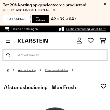
Tot 29% korting op geselecteerde producten!
48 UUR LANG MASSALE KORTINGEN!
Nu
42
32
03
FULLSWING29
U
M
S
winkelen
Flexibele betalingen
Gratis verzending vanaf 100€*
Airconditioning
Reserveonderdelen
Afstandsbediening - Max Fresh