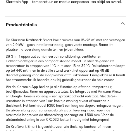
Klarstein App – temperatuur en modus aanpassen kan altijd en overal.
Productdetails
De Klarstein Kraftwerk Smart koelt ruimtes van 15–25 m² met een vermogen
van 2,9 kW – geen installateur nodig, geen vaste montage. Raam kit
plaatsen, afvoerslang aansluiten, en je bent klaar.
Dit 3-in-1 apparaat combineert airconditioning, ventilator en
luchtontvochtiger in één compact staand model. Je stelt de gewenste
temperatuur in stappen van 1 °C in, tussen 18 en 32 °C. De luchtstroom loopt
op tot 440 m³/h, en in de stille stand werkt het apparaat op 48 dB –
discreet genoeg voor de slaapkamer of thuiskantoor. Energieklasse A houdt
het stroomverbruik beperkt, ook bij gebruik gedurende de hele zomer.
Via de Klarstein App bedien je alle functies op afstand: temperatuur,
bedrijfsmodus, timer en apparaatstatus. De integratie met Amazon Alexa
en Google Home is volledig – één spraakopdracht volstaat. Met de 24-
urentimer in stappen van 1 uur koelt je woning alvast af voordat je
thuiskomt. Het koelmiddel R290 heeft een laag aardopwarmingsvermogen.
De afvoerslang voor continu gebruik zit bij levering inbegrepen; de
maximale lengte van de afvoerslang bedraagt ca. 1.500 mm. Voor de
afstandsbediening is een CR2032-batterij nodig (niet inbegrepen).
De Kraftwerk Smart is geschikt voor wie thuis, op kantoor of in een