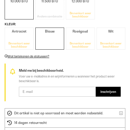
10.000 BTU
11.500 BTU
12.000 BTU
Binnenkort weer
Andere combinatie
beschikbaar
KLEUR:
Antraciet
Blauw
Roségoud
Wit
Binnenkort weer
Binnenkort weer
Binnenkort weer
beschikbaar
beschikbaar
beschikbaar
Wat betekenen de statussen?
Meld me bij beschikbaarheid.
Voer uw e-mailadres in en wij informeren u wanneer het product weer
beschikbaar is.
Inschrijven
Dit artikel is niet op voorraad en moet worden nabesteld.
14 dagen retourrecht