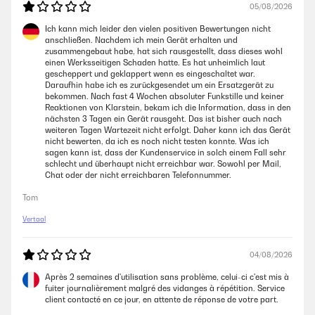
05/08/2026
Ich kann mich leider den vielen positiven Bewertungen nicht
anschließen. Nachdem ich mein Gerät erhalten und
zusammengebaut habe, hat sich rausgestellt, dass dieses wohl
einen Werksseitigen Schaden hatte. Es hat unheimlich laut
gescheppert und geklappert wenn es eingeschaltet war.
Daraufhin habe ich es zurückgesendet um ein Ersatzgerät zu
bekommen. Nach fast 4 Wochen absoluter Funkstille und keiner
Reaktionen von Klarstein, bekam ich die Information, dass in den
nächsten 3 Tagen ein Gerät rausgeht. Das ist bisher auch nach
weiteren Tagen Wartezeit nicht erfolgt. Daher kann ich das Gerät
nicht bewerten, da ich es noch nicht testen konnte. Was ich
sagen kann ist, dass der Kundenservice in solch einem Fall sehr
schlecht und überhaupt nicht erreichbar war. Sowohl per Mail,
Chat oder der nicht erreichbaren Telefonnummer.
Tom
Vertaal
04/08/2026
Après 2 semaines d'utilisation sans problème, celui-ci c'est mis à
fuiter journalièrement malgré des vidanges à répétition. Service
client contacté en ce jour, en attente de réponse de votre part.