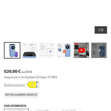
1/9
+4
529,99 €
incl. BTW
Laagste prijs in de afgelopen 30 dagen:
477,99 €
Productgegevens
ARTIKELNUMMER: 10035737
KOELVERMOGEN: