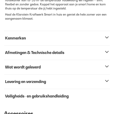
hotelkamer van 15–25 m² de temperatuur nauwkeurig wil regelen – slim,
flexibel en zonder gedoe. Koppel het apparaat aan je smart home en kom
thuis op de temperatuur die jij hebt ingesteld.
Haal de Klarstein Kraftwerk Smart in huis en geniet de hele zomer van een
aangenaam klimaat.
Kenmerken
Afmetingen & Technische details
Wat wordt geleverd
Levering en verzending
Veiligheids- en gebruikshandleiding
Accessoires