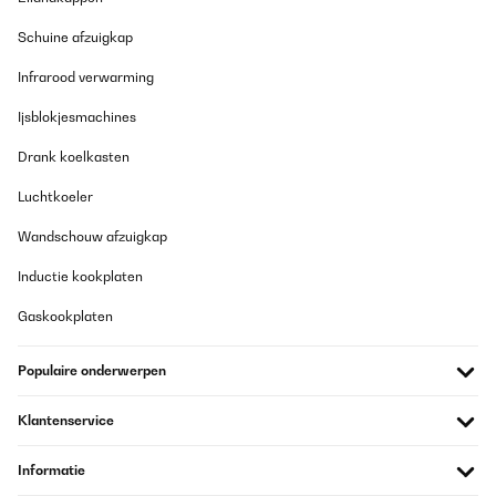
Aucun numéro ne fonctionne, le tchat me dit systématiquement
que personne n'est joignable depuis deux semaines !
Schuine afzuigkap
Julien
Infrarood verwarming
Vertaal
Ijsblokjesmachines
Drank koelkasten
GECONTROLEERDE BEOORDELING
12/07/2026
Luchtkoeler
Marche parfaitement, rafraîchissement rapide des pièces un
Wandschouw afzuigkap
gros plus en cette période de chaleur. De plus design très
sympathique et ne prend peu de place. La fonction pour la nuit
est peu bruyante. Recommande vivement.
Inductie kookplaten
Tanguy
Gaskookplaten
Vertaal
Populaire onderwerpen
GECONTROLEERDE BEOORDELING
Klantenservice
12/07/2026
Marche parfaitement, rafraîchissement rapide des pièces un
Informatie
gros plus en cette période de chaleur. De plus design très