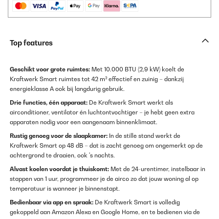
Top features
Geschikt voor grote ruimtes:
Met 10.000 BTU (2,9 kW) koelt de
Kraftwerk Smart ruimtes tot 42 m² effectief en zuinig – dankzij
energieklasse A ook bij langdurig gebruik.
Drie functies, één apparaat:
De Kraftwerk Smart werkt als
airconditioner, ventilator én luchtontvochtiger – je hebt geen extra
apparaten nodig voor een aangenaam binnenklimaat.
Rustig genoeg voor de slaapkamer:
In de stille stand werkt de
Kraftwerk Smart op 48 dB – dat is zacht genoeg om ongemerkt op de
achtergrond te draaien, ook 's nachts.
Alvast koelen voordat je thuiskomt:
Met de 24-urentimer, instelbaar in
stappen van 1 uur, programmeer je de airco zo dat jouw woning al op
temperatuur is wanneer je binnenstapt.
Bedienbaar via app en spraak:
De Kraftwerk Smart is volledig
gekoppeld aan Amazon Alexa en Google Home, en te bedienen via de