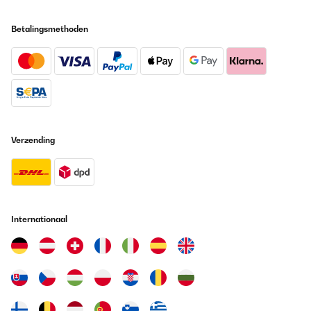
sympathique et ne prend peu de place. La fonction pour la nuit
est peu bruyante. Recommande vivement.
Betalingsmethoden
Tanguy
Vertaal
GECONTROLEERDE BEOORDELING
12/07/2026
Produit très bruyant mesurer 78 décibels mais le plus dérangeant
Verzending
c’est que cela ne refroidit pas mon salon de 40m2 or sur votre
site il est indiqué de 35 à 52 m2 , j attends un geste de votre part
ou que vous repreniez votre produit.
Laetitia
Vertaal
Internationaal
GECONTROLEERDE BEOORDELING
10/07/2026
Climatiseur envoyé avec Colis Privé, donc climatiseur jamais
livré. Changez de prestataire, c'est catastrophique.