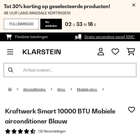
Tot 30% korting op geselecteerde producten!
48 UUR LANG MASSALE KORTINGEN!
Nu
02
33
18
FULLSWING30
U
M
S
winkelen
Flexibele betalingen
Gratis verzending vanaf 100€*
Airconditioning
Airco
Mobiele airco
Kraftwerk Smart 10000 BTU Mobiele
airconditioner Blauw
120 Beoordelingen