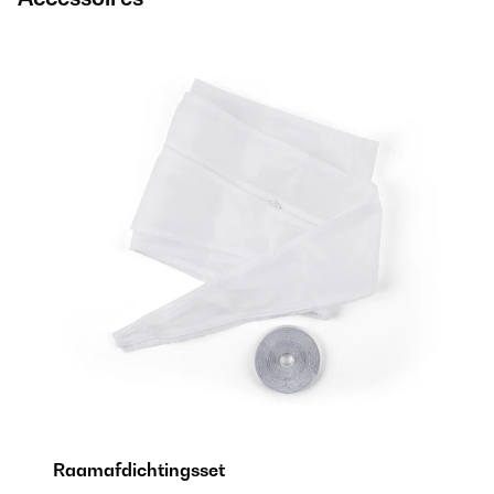
Raamafdichtingsset
A