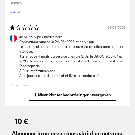
Damien
Vertaal
01/08/2026
Je ne peux pas mettre zero *
Commande passée le 24/06/2026 et non reçu.
Le service client est injoignable. Le numéro de téléphone est non
attribué.
J'ai envoyé 4 mails au service client le 3/07, le 09/07, le 23/07 et
le 28/07 sans réponse à ce jour. De plus le livreur est complice de
l'escroquerie.
A Fuir impérativement.
A ce jour le climatiseur n'est ni livré, ni remboursé
Pierre-Henri
Meer klantenbeoordelingen weergeven
Vertaal
29/07/2026
-10 €
Acheté il y a quelques années déjà, j'en suis satisfait. Un peu
bruyant si on est à proximité ou qu'on veut écouter la TV, mais
c'est normal non? Pratique cette application smartphone, on peut
Abonneer je op onze nieuwsbrief en ontvang
allumer le climatiseur si on n'est pas à la maison et qu'on va