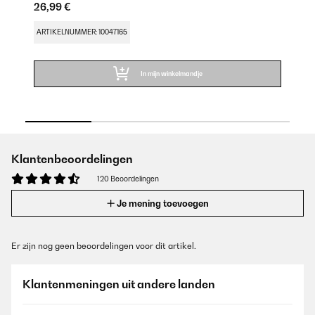
26,99 €
27
ARTIKELNUMMER: 10047165
AR
In mijn winkelmandje
Klantenbeoordelingen
120 Beoordelingen
Je mening toevoegen
Er zijn nog geen beoordelingen voor dit artikel.
Klantenmeningen uit andere landen