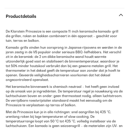
Productdetails
De Klarstein Princesize is een compacte 11-inch keramische kamado-grill
die grillen, roken en bakken combineert in één apparaat – geschikt voor
tuin, terras en balkon.
Kamado-grills vinden hun oorsprong in Japanse rijsovens en werden in de
jaren zestig in de VS populair onder serieuze BBQ-liefhebbers. Het verschil
zit in de keramiek: de 2 cm dikke keramische wand houdt warmte
uitzonderlijk goed vast en stabiliseert de binnentemperatuur, waardoor je
tot 50% minder houtskool verbruikt dan bij een gewone metalen grill. Het
thermometer in het deksel geeft de temperatuur aan zonder dat je hoeft te
openen. Geveerde veiligheidsscharnieren voorkomen dat het deksel
ongecontroleerd openslaat.
Het keramische binnenwerk is chemisch neutraal – het heeft geen invloed
op de smaak van je ingrediënten. De temperatuur regel je nauwkeurig via de
luchtschuiven boven en onder: geen thermostaat nodig, alleen luchtstroom.
De verrijdbare roestvrijstalen standaard maakt het eenvoudig om de
Princesize te verplaatsen op terras of balkon.
Met de Princesize kun je in alle richtingen: snel aangrillen bij 425 °C,
urenlang roken bij lage temperaturen of slow cooking. De
temperatuurrange loopt van 50 °C tot 425 °C, volledig instelbaar via de
luchtschuiven. Een kamado is geen seizoensgrill – de materialen zijn UV- en