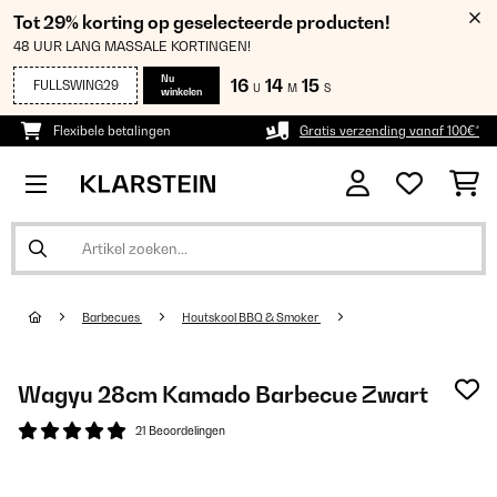
Tot 29% korting op geselecteerde producten!
48 UUR LANG MASSALE KORTINGEN!
Nu
16
14
14
FULLSWING29
U
M
S
winkelen
Flexibele betalingen
Gratis verzending vanaf 100€*
Barbecues
Houtskool BBQ & Smoker
Wagyu 28cm Kamado Barbecue Zwart
21 Beoordelingen