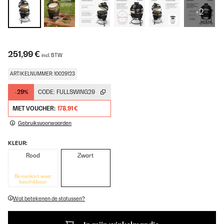
+2
251,99 €
incl. BTW
ARTIKELNUMMER: 10029123
-29%
CODE:
FULLSWING29
MET VOUCHER:
178,91 €
Gebruiksvoorwaarden
KLEUR:
Rood
Zwart
Binnenkort weer
beschikbaar
Wat betekenen de statussen?