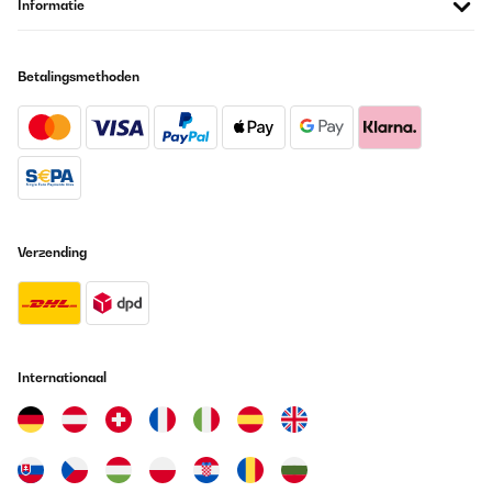
braucht man sie nicht noch extra nachkaufen . Beim aufbauen
Informatie
sollte man möglichst zu zweit sein da der Grill sehr Schwer ist
Amazon-Benutzer
Betalingsmethoden
Vertaal
GECONTROLEERDE BEOORDELING
28/10/2019
Un très bon rapport qualité prix !!!
Verzending
Utilisateur d'Amazon
Vertaal
GECONTROLEERDE BEOORDELING
06/06/2019
Internationaal
Excellent produit, arrivé très bien emballé.Convient parfaitement
à l’usage que je souhaitais, un bbq pour 2/3 personnes. S’allume
rapidement en respectant les consignes, pas d’allume feu liquide.
La température monte vite et se règle avec le tirage . Bons
résultats avec les cuissons basses températures cuisson
savoureuse.