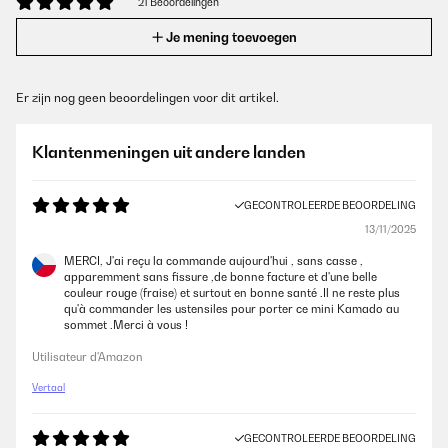
21 Beoordelingen
Je mening toevoegen
Er zijn nog geen beoordelingen voor dit artikel.
Klantenmeningen uit andere landen
GECONTROLEERDE BEOORDELING
13/11/2025
MERCI, J'ai reçu la commande aujourd'hui , sans casse ,
apparemment sans fissure ,de bonne facture et d'une belle
couleur rouge (fraise) et surtout en bonne santé .Il ne reste plus
qu'à commander les ustensiles pour porter ce mini Kamado au
sommet .Merci à vous !
Utilisateur d'Amazon
Vertaal
GECONTROLEERDE BEOORDELING