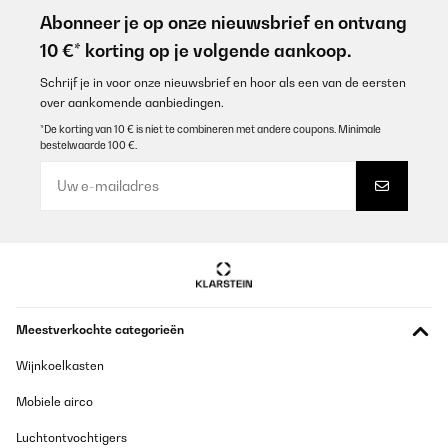
Très bon investissement pour débuter hâte de fumer nos viandes.
Petit bémol le diamètre est un peu juste pour un repas entre amis
Abonneer je op onze nieuwsbrief en ontvang
compter pour 3/4 personnes.
10 €* korting op je volgende aankoop.
Utilisateur d'Amazon
Schrijf je in voor onze nieuwsbrief en hoor als een van de eersten
Vertaal
over aankomende aanbiedingen.
*De korting van 10 € is niet te combineren met andere coupons. Minimale
bestelwaarde 100 €.
GECONTROLEERDE BEOORDELING
10/01/2024
Steady heavy bbq, good size for a small group of 4 people
Amazon user
Vertaal
GECONTROLEERDE BEOORDELING
Meestverkochte categorieën
04/01/2023
Wijnkoelkasten
Bin sehr zufrieden, macht was er soll, für 2 groß genug, sehr gut
verarbeitet, kann ich nur empfehlen…
Mobiele airco
Amazon-Benutzer
Luchtontvochtigers