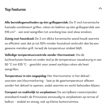
Top features
Alle bereidingsmethoden op één grilloppervlak:
De 11-inch keramische
kamado combineert grillen, roken én bakken op één grilloppervlak van
615 cm² – van snel aangrillen tot urenlang low-and-slow smoken.
Zuinig met houtskool:
De 2 cm dikke keramische wand houdt warmte
zo efficiënt vast dat je tot 50% minder houtskool verbruikt dan bij een
gewone metalen grill, terwijl de temperatuur stabiel blijft.
Volledige temperatuurcontrole zonder thermostaat:
Via de
luchtschuiven boven en onder stel je de temperatuur nauwkeurig in van
50 °C tot 425 °C – geschikt voor zowel zachtjes roken als heet
aangrillen.
Temperatuur in één oogopslag:
Het thermometer in het deksel –
voorzien van kleurmarkering – laat je de gaartemperatuur aflezen
zonder het deksel te openen, zodat warmte en vocht behouden blijven.
Compact en makkelijk te verplaatsen:
De verrijdbare roestvrijstalen
standaard maakt de Princesize eenvoudig te verplaatsen op terras of
balkon – stabiel en stevig, ook op kleine buitenruimtes.