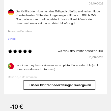
09/10/2025
Der Grill ist der Hammer, das Grillgut ist Saftig und lecker. Habe
Krustenbraten 3 Stunden langsam gegrillt bei ca. 110 bis 150
Grad, alle waren total begeistert. Das Grillrost könnte ein
bisschen besser sein, aus Edelstahl wäre gut.
Amazon-Benutzer
Vertaal
GECONTROLEERDE BEOORDELING
10/08/2025
Funciona muy bien y viene muy completo. Parece durable (no lo
hemos usado mucho todavía)
Usuario/a de amazon
Meer klantenbeoordelingen weergeven
Vertaal
GECONTROLEERDE BEOORDELING
30/01/2024
-10 €