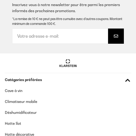
Inscrivez-vous à notre newsletter pour être parmi les premiers
informés des prochaines promotions.
AVIS VÉRIFIÉ
*La remise de 10 € ne peut pas être cumulée avec d’autres coupons. Montant
10/01/2024
minimum de commande 100 €.
Steady heavy bbq, good size for a small group of 4 people
Amazon user
Traduire
AVIS VÉRIFIÉ
04/01/2023
Catégories préférées
Bin sehr zufrieden, macht was er soll, für 2 groß genug, sehr gut
Cave à vin
verarbeitet, kann ich nur empfehlen…
Climatiseur mobile
Amazon-Benutzer
Traduire
Déshumidificateur
Hotte îlot
AVIS VÉRIFIÉ
08/12/2019
Hotte décorative