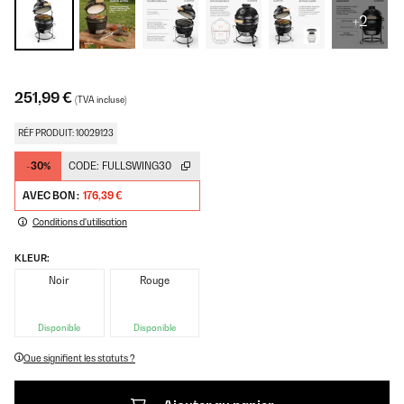
+2
251,99 €
(TVA incluse)
RÉF PRODUIT: 10029123
-30%
CODE:
FULLSWING30
AVEC BON :
176,39 €
Conditions d'utilisation
KLEUR:
Noir
Rouge
Disponible
Disponible
Que signifient les statuts ?