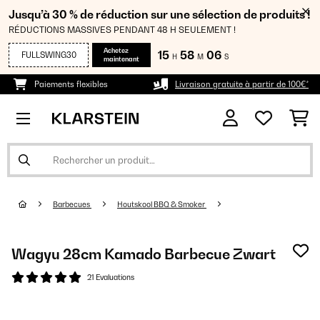
Jusqu’à 30 % de réduction sur une sélection de produits !
RÉDUCTIONS MASSIVES PENDANT 48 H SEULEMENT !
Achetez
15
58
06
FULLSWING30
H
M
S
maintenant
Paiements flexibles
Livraison gratuite à partir de 100€*
Barbecues
Houtskool BBQ & Smoker
Wagyu 28cm Kamado Barbecue Zwart
21 Evaluations