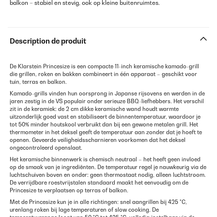
balkon – stabiel en stevig, ook op kleine buitenruimtes.
Description de produit
De Klarstein Princesize is een compacte 11-inch keramische kamado-grill
die grillen, roken en bakken combineert in één apparaat – geschikt voor
tuin, terras en balkon.
Kamado-grills vinden hun oorsprong in Japanse rijsovens en werden in de
jaren zestig in de VS populair onder serieuze BBQ-liefhebbers. Het verschil
zit in de keramiek: de 2 cm dikke keramische wand houdt warmte
uitzonderlijk goed vast en stabiliseert de binnentemperatuur, waardoor je
tot 50% minder houtskool verbruikt dan bij een gewone metalen grill. Het
thermometer in het deksel geeft de temperatuur aan zonder dat je hoeft te
openen. Geveerde veiligheidsscharnieren voorkomen dat het deksel
ongecontroleerd openslaat.
Het keramische binnenwerk is chemisch neutraal – het heeft geen invloed
op de smaak van je ingrediënten. De temperatuur regel je nauwkeurig via de
luchtschuiven boven en onder: geen thermostaat nodig, alleen luchtstroom.
De verrijdbare roestvrijstalen standaard maakt het eenvoudig om de
Princesize te verplaatsen op terras of balkon.
Met de Princesize kun je in alle richtingen: snel aangrillen bij 425 °C,
urenlang roken bij lage temperaturen of slow cooking. De