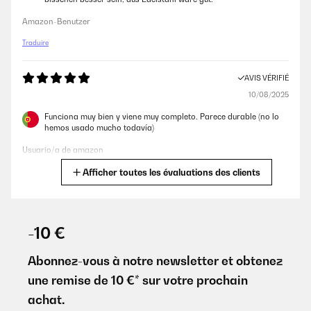
Amazon-Benutzer
Traduire
AVIS VÉRIFIÉ
10/08/2025
Funciona muy bien y viene muy completo. Parece durable (no lo
hemos usado mucho todavía)
Usuario/a de amazon
Afficher toutes les évaluations des clients
Traduire
AVIS VÉRIFIÉ
30/01/2024
-10 €
Très bon investissement pour débuter hâte de fumer nos viandes.
Petit bémol le diamètre est un peu juste pour un repas entre amis
Abonnez-vous à notre newsletter et obtenez
compter pour 3/4 personnes.
une remise de 10 €* sur votre prochain
Utilisateur d'Amazon
achat.
Traduire