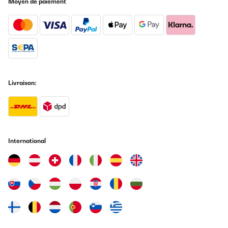
Moyen de paiement
rapidement en respectant les consignes, pas d’allume feu liquide.
La température monte vite et se règle avec le tirage . Bons
résultats avec les cuissons basses températures cuisson
savoureuse.
Utilisateur d'Amazon
Traduire
Livraison:
AVIS VÉRIFIÉ
06/06/2019
Excellent produit, arrivé très bien emballé.Convient parfaitement
à l’usage que je souhaitais, un bbq pour 2/3 personnes. S’allume
rapidement en respectant les consignes, pas d’allume feu liquide.
La température monte vite et se règle avec le tirage . Bons
International
résultats avec les cuissons basses températures cuisson
savoureuse.
Utilisateur d'Amazon
Traduire
AVIS VÉRIFIÉ
30/05/2018