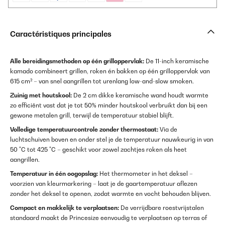
Caractéristiques principales
Alle bereidingsmethoden op één grilloppervlak:
De 11-inch keramische
kamado combineert grillen, roken én bakken op één grilloppervlak van
615 cm² – van snel aangrillen tot urenlang low-and-slow smoken.
Zuinig met houtskool:
De 2 cm dikke keramische wand houdt warmte
zo efficiënt vast dat je tot 50% minder houtskool verbruikt dan bij een
gewone metalen grill, terwijl de temperatuur stabiel blijft.
Volledige temperatuurcontrole zonder thermostaat:
Via de
luchtschuiven boven en onder stel je de temperatuur nauwkeurig in van
50 °C tot 425 °C – geschikt voor zowel zachtjes roken als heet
aangrillen.
Temperatuur in één oogopslag:
Het thermometer in het deksel –
voorzien van kleurmarkering – laat je de gaartemperatuur aflezen
zonder het deksel te openen, zodat warmte en vocht behouden blijven.
Compact en makkelijk te verplaatsen:
De verrijdbare roestvrijstalen
standaard maakt de Princesize eenvoudig te verplaatsen op terras of