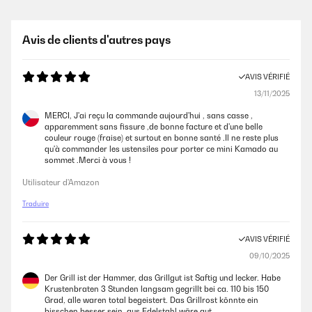
Avis de clients d'autres pays
AVIS VÉRIFIÉ
13/11/2025
MERCI, J'ai reçu la commande aujourd'hui , sans casse ,
apparemment sans fissure ,de bonne facture et d'une belle
couleur rouge (fraise) et surtout en bonne santé .Il ne reste plus
qu'à commander les ustensiles pour porter ce mini Kamado au
sommet .Merci à vous !
Utilisateur d'Amazon
Traduire
AVIS VÉRIFIÉ
09/10/2025
Der Grill ist der Hammer, das Grillgut ist Saftig und lecker. Habe
Krustenbraten 3 Stunden langsam gegrillt bei ca. 110 bis 150
Grad, alle waren total begeistert. Das Grillrost könnte ein
bisschen besser sein, aus Edelstahl wäre gut.