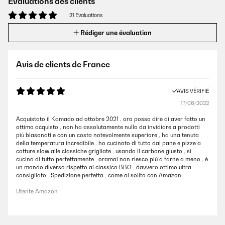
Évaluations des clients
21 Evaluations
Rédiger une évaluation
Avis de clients de France
AVIS VÉRIFIÉ
17/06/2022
Acquistato il Kamado ad ottobre 2021 , ora posso dire di aver fatto un
ottimo acquisto , non ha assolutamente nulla da invidiare a prodotti
più blasonati e con un costo notevolmente superiore , ha una tenuta
della temperatura incredibile , ho cucinato di tutto dal pane e pizze a
cotture slow alle classiche grigliate , usando il carbone giusto , si
cucina di tutto perfettamente , oramai non riesco più a farne a meno , è
un mondo diverso rispetto al classico BBQ , davvero ottimo ultra
consigliato . Spedizione perfetta , come al solito con Amazon.
Utente Amazon