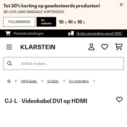
Tot 30% korting op geselecteerde producten!
48 UUR LANG MASSALE KORTINGEN!
Nu
10
41
15
FULLSWING30
U
M
S
winkelen
Flexibele betalingen
Gratis verzending vanaf 100€*
Hifi & Audio
DJ Gear
DJ-controllers
CJ-L - Videokabel DVI op HDMI