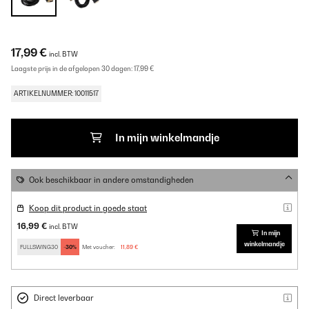
17,99 €
incl. BTW
Laagste prijs in de afgelopen 30 dagen:
17,99 €
ARTIKELNUMMER: 10011517
In mijn winkelmandje
Ook beschikbaar in andere omstandigheden
Koop dit product in goede staat
16,99 €
incl. BTW
In mijn
winkelmandje
FULLSWING30
-30%
Met voucher:
11,89 €
Direct leverbaar