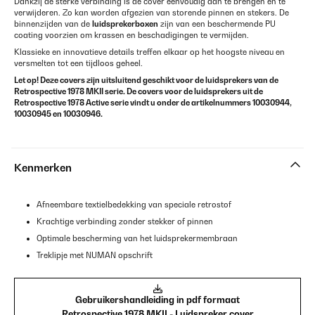
Dankzij de sterke verbinding is de cover eenvoudig aan te brengen en te
verwijderen. Zo kan worden afgezien van storende pinnen en stekers. De
binnenzijden van de
luidsprekerboxen
zijn van een beschermende PU
coating voorzien om krassen en beschadigingen te vermijden.
Klassieke en innovatieve details treffen elkaar op het hoogste niveau en
versmelten tot een tijdloos geheel.
Let op! Deze covers zijn uitsluitend geschikt voor de luidsprekers van de
Retrospective 1978 MKII serie. De covers voor de luidsprekers uit de
Retrospective 1978 Active serie vindt u onder de artikelnummers 10030944,
10030945 en 10030946.
Kenmerken
Afneembare textielbedekking van speciale retrostof
Krachtige verbinding zonder stekker of pinnen
Optimale bescherming van het luidsprekermembraan
Treklipje met NUMAN opschrift
Gebruikershandleiding in pdf formaat
Retrospective 1978 MKII - Luidspreker cover