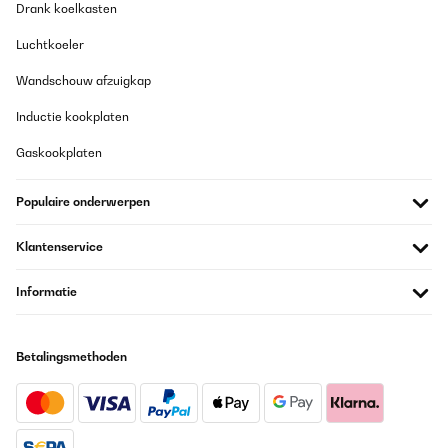
06/05/2019
Drank koelkasten
Ottimo prodotto. Facile da montare. Esteticamente migliorano le
Luchtkoeler
casse.
Wandschouw afzuigkap
Utente Amazon
Vertaal
Inductie kookplaten
Gaskookplaten
Populaire onderwerpen
Klantenservice
Informatie
Betalingsmethoden