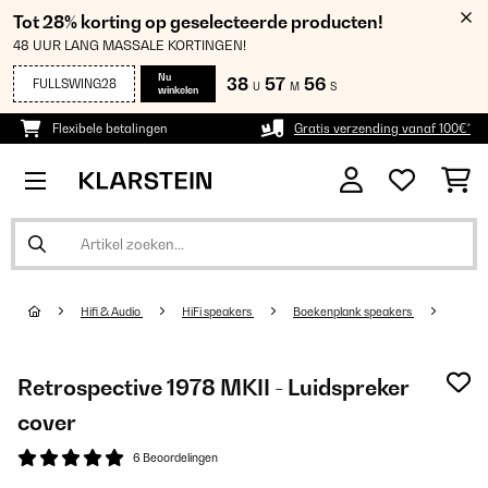
Tot 28% korting op geselecteerde producten!
48 UUR LANG MASSALE KORTINGEN!
Nu
38
57
56
FULLSWING28
U
M
S
winkelen
Flexibele betalingen
Gratis verzending vanaf 100€*
Hifi & Audio
HiFi speakers
Boekenplank speakers
Retrospective 1978 MKII - Luidspreker
cover
6 Beoordelingen