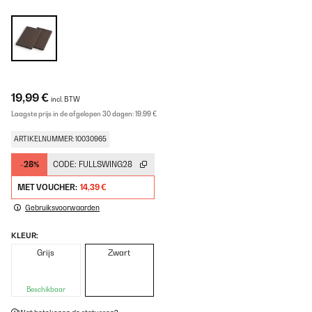
19,99 €
incl. BTW
Laagste prijs in de afgelopen 30 dagen:
19,99 €
ARTIKELNUMMER: 10030965
-28%
CODE:
FULLSWING28
MET VOUCHER:
14,39 €
Gebruiksvoorwaarden
KLEUR:
Grijs
Zwart
Beschikbaar