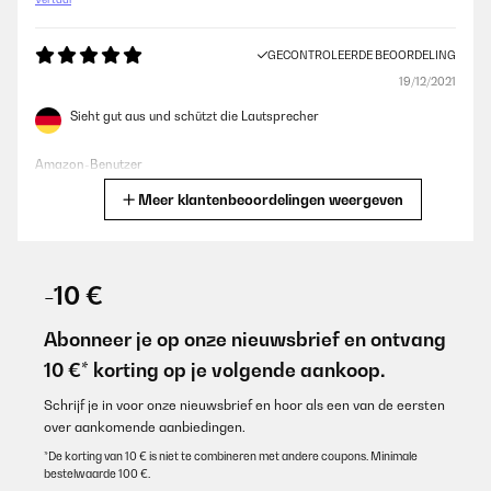
GECONTROLEERDE BEOORDELING
19/12/2021
Sieht gut aus und schützt die Lautsprecher
Amazon-Benutzer
Meer klantenbeoordelingen weergeven
Vertaal
GECONTROLEERDE BEOORDELING
26/10/2019
-10 €
Numan Retrospective 1978 MKII Abdeckgitter Grau. Der Artikel
war trotz "gutem Zustand" auf Marketplace in einem absolut
Abonneer je op onze nieuwsbrief en ontvang
neuwertigem Zustand. Keinerlei Gebrauchsspuren zu erkennen.
10 €* korting op je volgende aankoop.
1A Produkt. Hochwertige Bespannung (straff aufgezogen) und
klemmt genau im Frontbereich der Boxen. Gekauft um meine 1978
MKII nach knapp 2 Jahren mit andersfarbigen (derzeit
Schrijf je in voor onze nieuwsbrief en hoor als een van de eersten
dunkelbraune) Gittern passend zum Equipment aufzupimpen. :-)
over aankomende aanbiedingen.
Ein super Produkt (Boxen sowie auch die Klemmgitter). Vielen
Dank
*De korting van 10 € is niet te combineren met andere coupons. Minimale
bestelwaarde 100 €.
Amazon-Benutzer