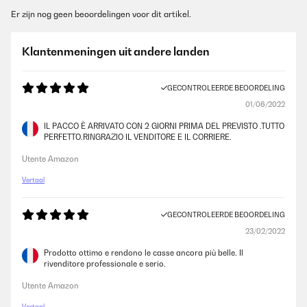
Er zijn nog geen beoordelingen voor dit artikel.
Klantenmeningen uit andere landen
GECONTROLEERDE BEOORDELING
01/06/2022
IL PACCO È ARRIVATO CON 2 GIORNI PRIMA DEL PREVISTO .TUTTO
PERFETTO.RINGRAZIO IL VENDITORE E IL CORRIERE.
Utente Amazon
Vertaal
GECONTROLEERDE BEOORDELING
23/02/2022
Prodotto ottimo e rendono le casse ancora più belle. Il
rivenditore professionale e serio.
Utente Amazon
Vertaal