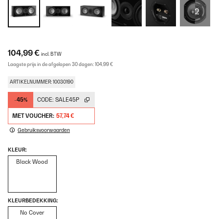
+2
104,99 €
incl. BTW
Laagste prijs in de afgelopen 30 dagen:
104,99 €
ARTIKELNUMMER: 10030190
-45%
CODE:
SALE45P
MET VOUCHER:
57,74 €
Gebruiksvoorwaarden
KLEUR:
Black Wood
KLEURBEDEKKING:
No Cover