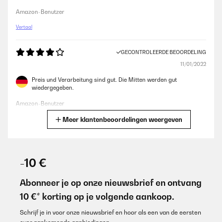
Amazon-Benutzer
Vertaal
GECONTROLEERDE BEOORDELING
11/01/2022
Preis und Verarbeitung sind gut. Die Mitten werden gut
wiedergegeben.
Amazon-Benutzer
Meer klantenbeoordelingen weergeven
Vertaal
GECONTROLEERDE BEOORDELING
04/01/2022
-10 €
Der Centerlausprecheruwurde mir sehr schnell - innerhalb von 2
Tagen - geliefert. Wesentlicher schneller, als angekündigt. Schon
Abonneer je op onze nieuwsbrief en ontvang
beim Auspacken merkt mann, dass die Leute von Numan Wert auf
10 €* korting op je volgende aankoop.
Qualität legen: Abgesehen von der sicheren Verpackung in 2
stabilen Kartons sind zum Auspacken außerdem weiße
Stoffhandschuhe beigelegt! Das habe ich noch nie erlebt! In die
Schrijf je in voor onze nieuwsbrief en hoor als een van de eersten
Stereoanlage eingebunden liefert der Center einen