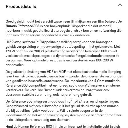
Productdetails
Goed geluid maakt het verschil tussen een film kijken en een film
beleven
. De
Numan Reference 803
is een boekenplankluidspreker die dat verschil
hoorbaar maakt: gedetailleerd stereogeluid, strak bas en een afwerking die
laat zien dat er serieus nagedacht is over elk onderdeel.
Het 2-weg systeem in D'Appolito-opstelling zorgt voor een homogene
geluidsverspreiding en nauwkeurige plaatsbepaling in het geluidsveld. Met
120 W continu- en 200 W piekbelasting verwerkt de Reference 803 zowel
veeleisende muziekpassages als dynamische filmgeluidsbanden zonder te
vervormen. Voor optimale prestaties is een versterker van 100–200 W
aanbevolen.
De gesloten behuizing van HDF en MDF met akoestisch schuim als demping
levert een strakke, gecontroleerde bas — zonder de ongewenste resonantie
van goedkope bassreflexconstructies. De impedantie van 4 Ohm maakt de
Reference 803 compatibel met een breed scala aan AV-receivers en stereo-
versterkers. De vergulde Numan luidsprekerterminal zorgt voor een
duurzaam stabiele verbinding, ook na jarenlang gebruik.
De Reference 803 integreert naadloos in 5.1- of 7.1-surround-opstellingen.
Gecombineerd met een subwoofer vult het geluid de ruimte op een manier
die bij actiefilms fysiek voelbaar is. Wil je ruimte besparen in de
woonkamer? Via het wandbevestigingssysteem aan de achterkant monteer
je de luidsprekers eenvoudig aan de muur.
Haal de Numan Reference 803 in huis en hoor wat je installatie echt in zich