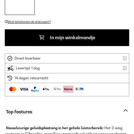
Wat betekenen de statussen?
In mijn winkelmandje
Direct leverbaar
Levertijd: 1 dag
14 dagen retourrecht
Top features
Nauwkeurige geluidsplaatsing in het gehele luisterbereik:
Het 2-weg
systeem in D'Appolito-opstelling verspreidt geluid homogeen en plaatst