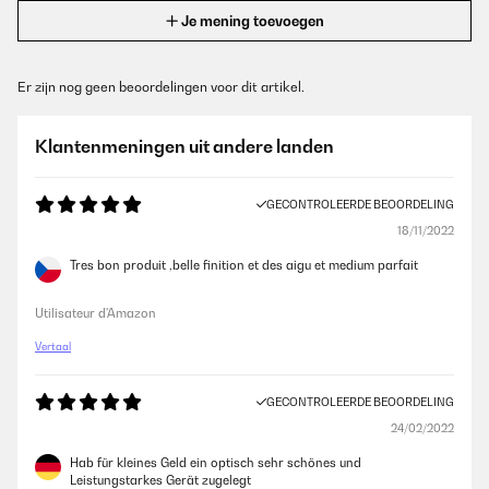
Je mening toevoegen
Er zijn nog geen beoordelingen voor dit artikel.
Klantenmeningen uit andere landen
GECONTROLEERDE BEOORDELING
18/11/2022
Tres bon produit ,belle finition et des aigu et medium parfait
Utilisateur d'Amazon
Vertaal
GECONTROLEERDE BEOORDELING
24/02/2022
Hab für kleines Geld ein optisch sehr schönes und
Leistungstarkes Gerät zugelegt