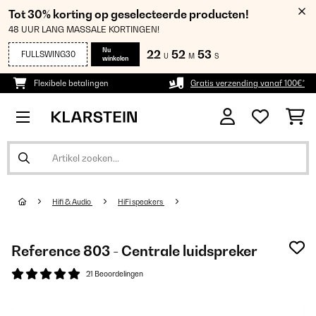
Tot 30% korting op geselecteerde producten!
48 UUR LANG MASSALE KORTINGEN!
Nu
22
52
53
FULLSWING30
U
M
S
winkelen
Flexibele betalingen
Gratis verzending vanaf 100€*
Hifi & Audio
HiFi speakers
Reference 803 - Centrale luidspreker
21 Beoordelingen