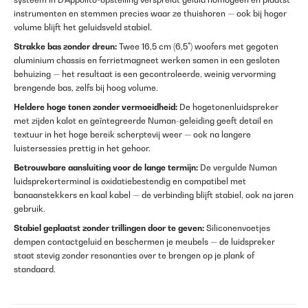
instrumenten en stemmen precies waar ze thuishoren — ook bij hoger
volume blijft het geluidsveld stabiel.
Strakke bas zonder dreun:
Twee 16,5 cm (6,5") woofers met gegoten
aluminium chassis en ferrietmagneet werken samen in een gesloten
behuizing — het resultaat is een gecontroleerde, weinig vervorming
brengende bas, zelfs bij hoog volume.
Heldere hoge tonen zonder vermoeidheid:
De hogetonenluidspreker
met zijden kalot en geïntegreerde Numan-geleiding geeft detail en
textuur in het hoge bereik scherptevij weer — ook na langere
luistersessies prettig in het gehoor.
Betrouwbare aansluiting voor de lange termijn:
De vergulde Numan
luidsprekerterminal is oxidatiebestendig en compatibel met
banaanstekkers en kaal kabel — de verbinding blijft stabiel, ook na jaren
gebruik.
Stabiel geplaatst zonder trillingen door te geven:
Siliconenvoetjes
dempen contactgeluid en beschermen je meubels — de luidspreker
staat stevig zonder resonanties over te brengen op je plank of
standaard.