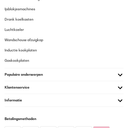
21/12/2021
Ijsblokjesmachines
well, a few months before I have changed my standing front
loudspeakers and bought 2 x Numan Reference 803. I have
Drank koelkasten
hesitated a couple of weeks because there was no shop to listen
it. Than have read various references, tests about that german
Luchtkoeler
solid product and have taken the risk. I have got two
loudspeakers for 450€ and the sound was and is that impressive
Wandschouw afzuigkap
good you have to pay regular for that fine quality surely between
1.000-1.200 each! But now the difference between that
outstanding good speakers and my old center speaker was
Inductie kookplaten
though. I decided to give the Numan Reference another try.
Amazing! I am a private person and had given this longer
Gaskookplaten
recession to help other audiophile people save money and
disillusion. I am very satisfied and very happy!
Populaire onderwerpen
Amazon-Benutzer
Vertaal
Klantenservice
Informatie
GECONTROLEERDE BEOORDELING
28/09/2021
Von mir eine absolute Empfehlung! Verarbeitung und Optik sind
Betalingsmethoden
prima. Die Leistung ist hervorragend und in dieser Preisklasse
gibt es wohl nicht wirklich andere Produkte die so eine top