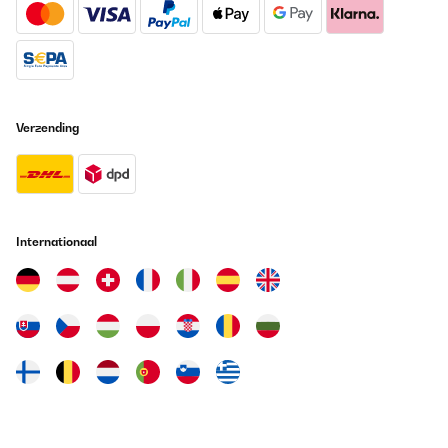
Klangqualität bieten.
Amazon-Benutzer
Vertaal
GECONTROLEERDE BEOORDELING
Verzending
14/05/2021
Zunächst mal kommt dieser Centerspeaker gut verpackt und
pünklich an. Nach dem öffnen des ersten Karton sieht man den 2.
Karton. Vorsichtig geöffnet und den in Folie eingewickelten und
durch Schaumstoff gut gesicherten Numan ( made in Germany )
herausgenommen, sieht man sofort die Qualität der
Internationaal
Verarbeitung. Es sind sogar "Samthandschuhe" mitgeliefert,
damit man das gute Stück nicht mit seinen Fettfingern versaut. Er
macht sofort einen sehr hochweritgen Eindruck. Nachdem ich
dem fast 9 Kilo schwerem Centerspeaker die mitgelieferten
Gummifüße in die dafür vorgesehenen Befestigungen eingedreht
habe (Es sind übrigens auch Wandhalter mitgeliefert) kommts
dann zum Anklemmen der Lautsprecherkabel mittels vergoldeten
Schraubklemmen. So, Onkyo AVR an, Lautsprecher mit
Einmeßmicro neu eingemessen und ab zum Test. Filme im Dolby
Atmos macht der Numan in kistallklarem Sound weg. Das Teil an
seine Grenzen zu zwingen hab ich nicht geschafft, auch wegen
den Nachbarn . Der komplette Frequenzbereich bringt der Center
sehr real rüber. Auch bei niedriger Lautstärke geht nichts