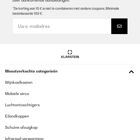
over aankomende aanbiedingen.
ausgezeichneten Sound: Egal, ob bei Klassik, Rock oder Pop
liefert die Box einen transparenten und klaren Klang. Außerdem
*De korting van 10 € is niet te combineren met andere coupons. Minimale
bereichert die Box die Klangtiefe der Stereoanlage um einiges
bestelwaarde 100 €.
und "drückt" den Sound ordentlich, wenn man es möchte.
Insgesamt eine tolle Centerbox, zumal bei einem Preis von knapp
90,00 Euro. Daher 5 Sterne und eine klare Kaufempfehlung von
mir!
Amazon-Benutzer
Vertaal
GECONTROLEERDE BEOORDELING
Meestverkochte categorieën
30/12/2021
Wijnkoelkasten
Ich muss sagen das ich kein hifi Experte aber was dieser
lautsprecher leistet Preis Leistung unschlagbar werde mir von
Mobiele airco
diese Serie weitere lautsprecher kaufe. Kann ich nur
weiterempfehlen
Luchtontvochtigers
Amazon-Benutzer
Eilandkappen
Vertaal
Schuine afzuigkap
GECONTROLEERDE BEOORDELING
Infrarood verwarming