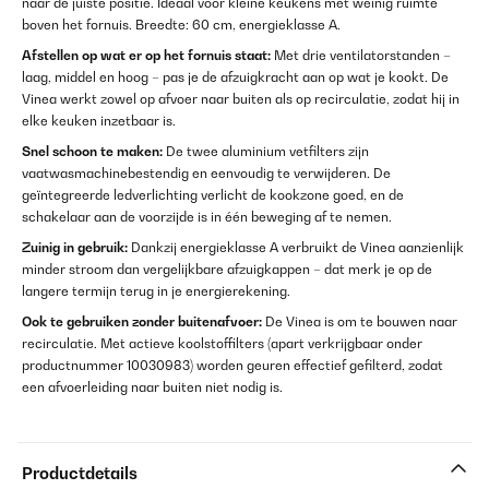
naar de juiste positie. Ideaal voor kleine keukens met weinig ruimte
boven het fornuis. Breedte: 60 cm, energieklasse A.
Afstellen op wat er op het fornuis staat:
Met drie ventilatorstanden –
laag, middel en hoog – pas je de afzuigkracht aan op wat je kookt. De
Vinea werkt zowel op afvoer naar buiten als op recirculatie, zodat hij in
elke keuken inzetbaar is.
Snel schoon te maken:
De twee aluminium vetfilters zijn
vaatwasmachinebestendig en eenvoudig te verwijderen. De
geïntegreerde ledverlichting verlicht de kookzone goed, en de
schakelaar aan de voorzijde is in één beweging af te nemen.
Zuinig in gebruik:
Dankzij energieklasse A verbruikt de Vinea aanzienlijk
minder stroom dan vergelijkbare afzuigkappen – dat merk je op de
langere termijn terug in je energierekening.
Ook te gebruiken zonder buitenafvoer:
De Vinea is om te bouwen naar
recirculatie. Met actieve koolstoffilters (apart verkrijgbaar onder
productnummer 10030983) worden geuren effectief gefilterd, zodat
een afvoerleiding naar buiten niet nodig is.
Productdetails