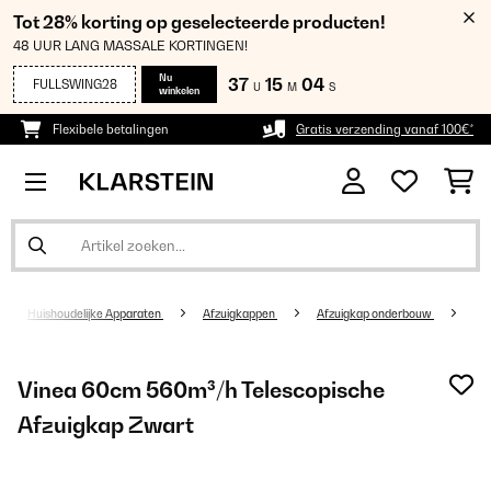
Tot 28% korting op geselecteerde producten!
48 UUR LANG MASSALE KORTINGEN!
Nu
37
15
04
FULLSWING28
U
M
S
winkelen
Flexibele betalingen
Gratis verzending vanaf 100€*
Huishoudelijke Apparaten
Afzuigkappen
Afzuigkap onderbouw
Vinea 60cm 560m³/h Telescopische
Afzuigkap Zwart