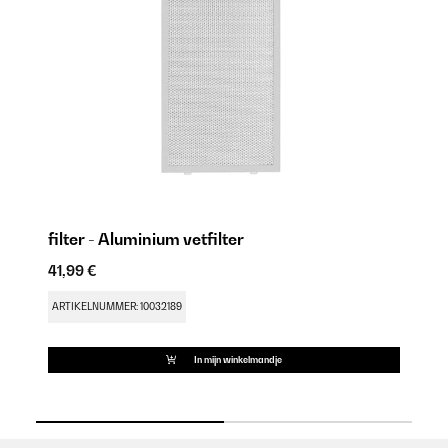
filter - Aluminium vetfilter
CG
41,99 €
29
ARTIKELNUMMER: 10032189
AR
In mijn winkelmandje