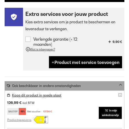
Extra services voor jouw product
Kies extra services om je product te beschermen en
levensduur te verlengen.
Verlengde garantie (+ 12
9,90 €
maanden)
Wat is inbegrepen?
Product met service toevoegen
Ook beschikbaar in andere omstandigheden
Koop dit product in goede staat
126,99 €
incl. BTW
In mijn
SALE15P
-15%
Met voucher:
107,94 €
winkelmandje
Productgegevens