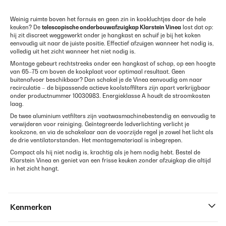
Weinig ruimte boven het fornuis en geen zin in kookluchtjes door de hele
keuken? De
telescopische onderbouwafzuigkap Klarstein Vinea
lost dat op:
hij zit discreet weggewerkt onder je hangkast en schuif je bij het koken
eenvoudig uit naar de juiste positie. Effectief afzuigen wanneer het nodig is,
volledig uit het zicht wanneer het niet nodig is.
Montage gebeurt rechtstreeks onder een hangkast of schap, op een hoogte
van 65–75 cm boven de kookplaat voor optimaal resultaat. Geen
buitenafvoer beschikbaar? Dan schakel je de Vinea eenvoudig om naar
recirculatie – de bijpassende actieve koolstoffilters zijn apart verkrijgbaar
onder productnummer 10030983. Energieklasse A houdt de stroomkosten
laag.
De twee aluminium vetfilters zijn vaatwasmachinebestendig en eenvoudig te
verwijderen voor reiniging. Geïntegreerde ledverlichting verlicht je
kookzone, en via de schakelaar aan de voorzijde regel je zowel het licht als
de drie ventilatorstanden. Het montagemateriaal is inbegrepen.
Compact als hij niet nodig is, krachtig als je hem nodig hebt. Bestel de
Klarstein Vinea en geniet van een frisse keuken zonder afzuigkap die altijd
in het zicht hangt.
Kenmerken