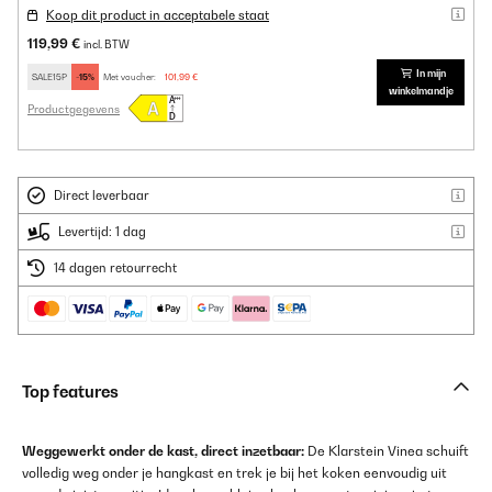
Koop dit product in acceptabele staat
119,99 €
incl. BTW
In mijn
SALE15P
-15%
Met voucher:
101,99 €
winkelmandje
Productgegevens
Direct leverbaar
Levertijd: 1 dag
14 dagen retourrecht
Top features
Weggewerkt onder de kast, direct inzetbaar:
De Klarstein Vinea schuift
volledig weg onder je hangkast en trek je bij het koken eenvoudig uit