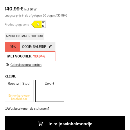
140,99 €
incl. BTW
Laagste prijs in de afgelopen 30 dagen:
133,99 €
Productgegevens
ARTIKELNUMMER: 10031681
-15%
CODE:
SALE15P
MET VOUCHER:
119,84 €
Gebruiksvoorwaarden
KLEUR:
Roestvrij Staal
Zwart
Binnenkort weer
beschikbaar
Wat betekenen de statussen?
In mijn winkelmandje