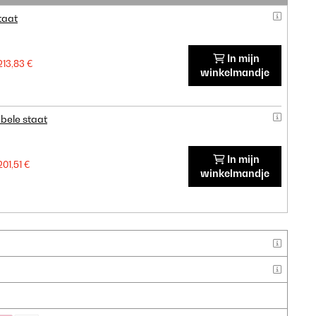
taat
In mijn
213,83 €
winkelmandje
bele staat
In mijn
201,51 €
winkelmandje