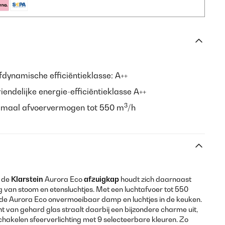
fdynamische efficiëntieklasse: A++
iendelijke energie-efficiëntieklasse A++
3
maal afvoervermogen tot 550 m
/h
n de
Klarstein
Aurora Eco
afzuigkap
houdt zich daarnaast
g van stoom en etensluchtjes. Met een luchtafvoer tot 550
t de Aurora Eco onvermoeibaar damp en luchtjes in de keuken.
kant van gehard glas straalt daarbij een bijzondere charme uit,
schakelen sfeerverlichting met 9 selecteerbare kleuren. Zo