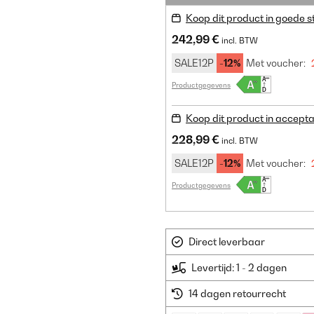
Koop dit product in goede s
242,99 €
incl. BTW
SALE12P
-12%
Met voucher:
Productgegevens
Koop dit product in accepta
228,99 €
incl. BTW
SALE12P
-12%
Met voucher:
Productgegevens
Direct leverbaar
Levertijd: 1 - 2 dagen
14 dagen retourrecht