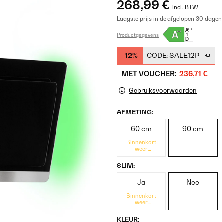
268,99 €
incl. BTW
Laagste prijs in de afgelopen 30 dagen
Productgegevens
-12%
CODE:
SALE12P
MET VOUCHER:
236,71 €
Gebruiksvoorwaarden
AFMETING:
60 cm
90 cm
Binnenkort
weer
beschikbaar
SLIM:
Ja
Nee
Binnenkort
weer
beschikbaar
KLEUR: