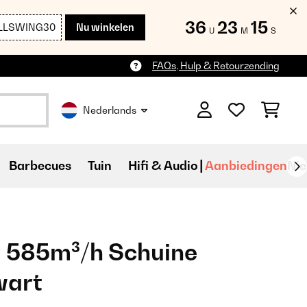
36
23
14
LLSWING30
Nu winkelen
U
M
S
FAQs, Hulp & Retourzending
Nederlands
Barbecues
Tuin
Hifi & Audio
Aanbiedingen
Ni
 585m³/h Schuine
wart