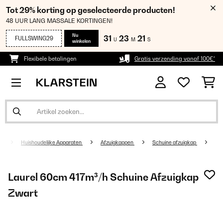
Tot 29% korting op geselecteerde producten!
48 UUR LANG MASSALE KORTINGEN!
Nu
31
23
21
FULLSWING29
U
M
S
winkelen
Flexibele betalingen
Gratis verzending vanaf 100€*
Huishoudelijke Apparaten
Afzuigkappen
Schuine afzuigkap
Laurel 60cm 417m³/h Schuine Afzuigkap
Zwart