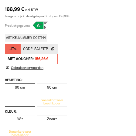
188,99 €
incl. BTW
Laagste prijs in de afgelopen 30 dagen:
159,99 €
Productgegevens
ARTIKELNUMMER: 10047444
-17%
CODE:
SALE17P
MET VOUCHER:
156,86 €
Gebruiksvoorwaarden
AFMETING:
60 cm
90 cm
Binnenkort weer
beschikbaar
KLEUR:
Wit
Zwart
Binnenkort weer
beschikbaar