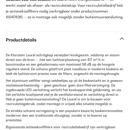
werkt zowel als afvoer- als recirculatiekap. Voor recirculatiebedrijf heb
je actievekoolfilters nodig (verkrijgbaar onder productnummer
10047636) — zo is montage ook mogelijk zonder buitenmuuraansluiting.
Productdetails
De Klarstein Laurel schrägkap verwijdert kookgeuren, vetdamp en stoom
direct aan de bron — met een luchtverplaatsing van 417 m³/h in
boostmodus en een geluidsniveau van maximaal 58 dB op de hoogste
reguliere stand. De schuine glasfront past naadloos in moderne keukens en
leidt de luchtstroom precies naar de filters, ongeacht de montagehoogte.
Het aluminium vetfilter vangt vetdeeltjes op uit de keukenlucht en is gewoon
vaatwasserbestendig — geen geschuur, geen dure filtervervanging. De
ingebouwde LED-verlichting verlicht het kookoppervlak gelijkmatig, en via
het verlichte touchpanel stel je de ventilatorstand en verlichting direct in.
Heb je geen buitenmuuraansluiting? De Laurel is om te bouwen voor
recirculatiegebruik, zodat montage in vrijwel elke situatie mogelijk is.
De strakke schuine vormgeving is een populaire keuze bij keukenrenovaties:
moderner dan een traditionele afzuigkap, zonder in te leveren op
prestaties.
Bijpassende actievekoolfilters voor recirculatiebedrijf zijn verkrijgbaar