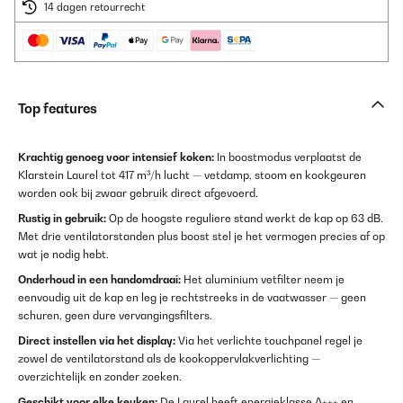
14 dagen retourrecht
Top features
Krachtig genoeg voor intensief koken:
In boostmodus verplaatst de
Klarstein Laurel tot 417 m³/h lucht — vetdamp, stoom en kookgeuren
worden ook bij zwaar gebruik direct afgevoerd.
Rustig in gebruik:
Op de hoogste reguliere stand werkt de kap op 63 dB.
Met drie ventilatorstanden plus boost stel je het vermogen precies af op
wat je nodig hebt.
Onderhoud in een handomdraai:
Het aluminium vetfilter neem je
eenvoudig uit de kap en leg je rechtstreeks in de vaatwasser — geen
schuren, geen dure vervangingsfilters.
Direct instellen via het display:
Via het verlichte touchpanel regel je
zowel de ventilatorstand als de kookoppervlakverlichting —
overzichtelijk en zonder zoeken.
Geschikt voor elke keuken:
De Laurel heeft energieklasse A+++ en