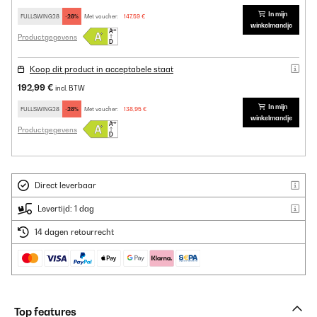
In mijn
FULLSWING28
-28%
Met voucher:
147,59 €
winkelmandje
Productgegevens
Koop dit product in acceptabele staat
192,99 €
incl. BTW
In mijn
FULLSWING28
-28%
Met voucher:
138,95 €
winkelmandje
Productgegevens
Direct leverbaar
Levertijd: 1 dag
14 dagen retourrecht
Top features