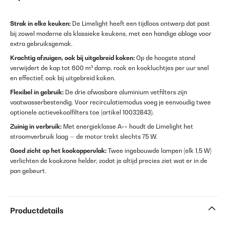
Strak in elke keuken:
De Limelight heeft een tijdloos ontwerp dat past
bij zowel moderne als klassieke keukens, met een handige ablage voor
extra gebruiksgemak.
Krachtig afzuigen, ook bij uitgebreid koken:
Op de hoogste stand
verwijdert de kap tot 600 m³ damp, rook en kookluchtjes per uur snel
en effectief, ook bij uitgebreid koken.
Flexibel in gebruik:
De drie afwasbare aluminium vetfilters zijn
vaatwasserbestendig. Voor recirculatiemodus voeg je eenvoudig twee
optionele actievekoolfilters toe (artikel 10032843).
Zuinig in verbruik:
Met energieklasse A++ houdt de Limelight het
stroomverbruik laag — de motor trekt slechts 75 W.
Goed zicht op het kookoppervlak:
Twee ingebouwde lampen (elk 1,5 W)
verlichten de kookzone helder, zodat je altijd precies ziet wat er in de
pan gebeurt.
Productdetails