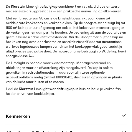
De
Klarstein
Limelight
afzuigkap
combineert een strak, tijdloos ontwerp
met serieuze afzuigprestaties — een praktische aanvulling op elke keuken.
Met een breedte van 90 cm is de Limelight geschikt voor kleine tot
middelgrote kookzones en keukenblokken. Op de hoogste stand zuigt hij tot
600 m³ lucht per uur af, genoeg om ook bij het koken van meerdere gangen
de keuken geur- en dampvrij te houden. De bediening zit aan de voorzijde en
geeft je keuze uit drie ventilatiestanden. Via de uitlooptimer blijft de kap na
het koken nog even doorluchten en schakelt zichzelf daarna automatisch
uit. Twee ingebouwde lampen verlichten het kookoppervlak goed, zodat je
altijd precies ziet wat je doet. De motoropname bedraagt 75 W; de kap heeft
energieklasse A++.
De Limelight is bedoeld voor wandmontage. Montagemateriaal en
afdekkingen voor de afvoerslang zijn meegeleverd. De kap is ook te
gebruiken in recirculatiemodus — daarvoor zijn twee optionele
actievekoolfilters nodig (artikel 10032843), die geuren opvangen in plaats
van de lucht naar buiten af te voeren.
Haal de
Klarstein
Limelight
wandafzuigkap
in huis en houd je keuken fris,
helder en vrij van kookluchtjes.
Kenmerken