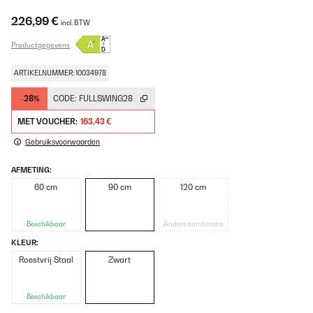
226,99 €
incl. BTW
Productgegevens
ARTIKELNUMMER: 10034978
-28%
CODE:
FULLSWING28
MET VOUCHER:
163,43 €
Gebruiksvoorwaarden
AFMETING:
60 cm
90 cm
120 cm
Beschikbaar
Andere combinatie
KLEUR:
Roestvrij Staal
Zwart
Beschikbaar