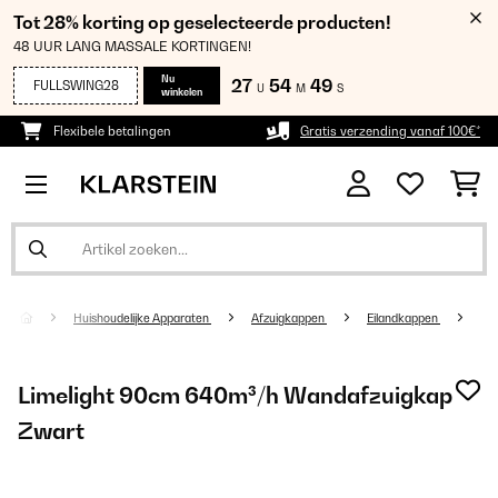
Tot 28% korting op geselecteerde producten!
48 UUR LANG MASSALE KORTINGEN!
Nu
27
54
48
FULLSWING28
U
M
S
winkelen
Flexibele betalingen
Gratis verzending vanaf 100€*
Huishoudelijke Apparaten
Afzuigkappen
Eilandkappen
Limelight 90cm 640m³/h Wandafzuigkap
Zwart