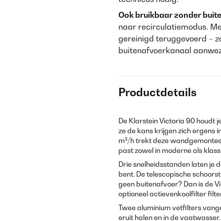
Ook bruikbaar zonder buit
naar recirculatiemodus. Met
gereinigd teruggevoerd – zo
buitenafvoerkanaal aanwezi
Productdetails
De Klarstein Victoria 90 houdt 
ze de kans krijgen zich ergens 
m³/h trekt deze wandgemonteerd
past zowel in moderne als klass
Drie snelheidsstanden laten je
bent. De telescopische schoorst
geen buitenafvoer? Dan is de V
optioneel actievenkoolfilter filt
Twee aluminium vetfilters vang
eruit halen en in de vaatwasser