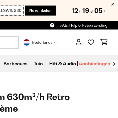
12
19
04
LLSWING30
Nu winkelen
U
M
S
FAQs, Hulp & Retourzending
Nederlands
Barbecues
Tuin
Hifi & Audio
Aanbiedingen
Ni
m 630m³/h Retro
rème