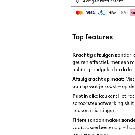
14 dagen retourrecht
Top features
Krachtig afzuigen zonder l
geuren effectief, met een 
achtergrondgeluid in de ke
Afzuigkracht op maat:
Met 
aan op wat je kookt – op de
Past in elke keuken:
Het roe
schoorsteenafwerking sluit
keukeninrichtingen.
Filters schoonmaken zonde
vaatwasserbestendig – haal 
technicus nodig.