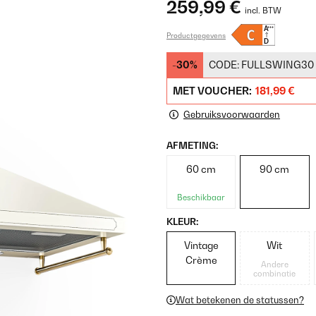
259,99 €
incl. BTW
Productgegevens
-30%
CODE:
FULLSWING30
MET VOUCHER:
181,99 €
Gebruiksvoorwaarden
AFMETING:
60 cm
90 cm
Beschikbaar
KLEUR:
Vintage
Wit
Crème
Andere
combinatie
Wat betekenen de statussen?