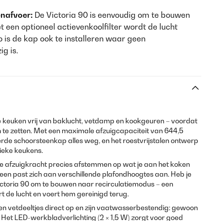
enafvoer:
De Victoria 90 is eenvoudig om te bouwen
 een optioneel actievenkoolfilter wordt de lucht
 is de kap ook te installeren waar geen
g is.
je keuken vrij van baklucht, vetdamp en kookgeuren – voordat
in te zetten. Met een maximale afzuigcapaciteit van 644,5
e schoorsteenkap alles weg, en het roestvrijstalen ontwerp
ieke keukens.
 de afzuigkracht precies afstemmen op wat je aan het koken
een past zich aan verschillende plafondhoogtes aan. Heb je
ictoria 90 om te bouwen naar recirculatiemodus – een
ert de lucht en voert hem gereinigd terug.
en vetdeeltjes direct op en zijn vaatwasserbestendig: gewoon
. Het LED-werkbladverlichting (2 × 1,5 W) zorgt voor goed