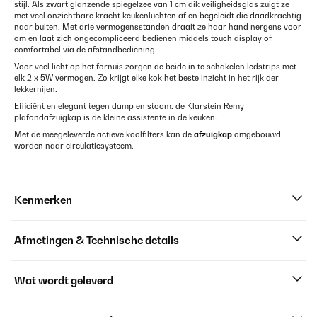
stijl. Als zwart glanzende spiegelzee van 1 cm dik veiligheidsglas zuigt ze
met veel onzichtbare kracht keukenluchten af en begeleidt die daadkrachtig
naar buiten. Met drie vermogensstanden draait ze haar hand nergens voor
om en laat zich ongecompliceerd bedienen middels touch display of
comfortabel via de afstandbediening.
Voor veel licht op het fornuis zorgen de beide in te schakelen ledstrips met
elk 2 x 5W vermogen. Zo krijgt elke kok het beste inzicht in het rijk der
lekkernijen.
Efficiënt en elegant tegen damp en stoom: de Klarstein Remy
plafondafzuigkap is de kleine assistente in de keuken.
Met de meegeleverde actieve koolfilters kan de
afzuigkap
omgebouwd
worden naar circulatiesysteem.
Kenmerken
Afmetingen & Technische details
Wat wordt geleverd