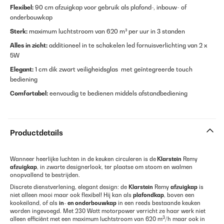
Flexibel:
90 cm afzuigkap voor gebruik als plafond-, inbouw- of
onderbouwkap
Sterk:
maximum luchtstroom van 620 m³ per uur in 3 standen
Alles in zicht:
additioneel in te schakelen led fornuisverlichting van 2 x
5W
Elegant:
1 cm dik zwart veiligheidsglas met geïntegreerde touch
bediening
Comfortabel:
eenvoudig te bedienen middels afstandbediening
Productdetails
Wanneer heerlijke luchten in de keuken circuleren is de
Klarstein
Remy
afzuigkap
, in zwarte designerlook, ter plaatse om stoom en walmen
onopvallend te bestrijden.
Discrete dienstverlening, elegant design: de
Klarstein
Remy
afzuigkap
is
niet alleen mooi maar ook flexibel! Hij kan als
plafondkap
, boven een
kookeiland, of als
in- en onderbouwkap
in een reeds bestaande keuken
worden ingevoegd. Met 230 Watt motorpower verricht ze haar werk niet
3
alleen efficiënt met een maximum luchtstroom van 620 m
/h maar ook in