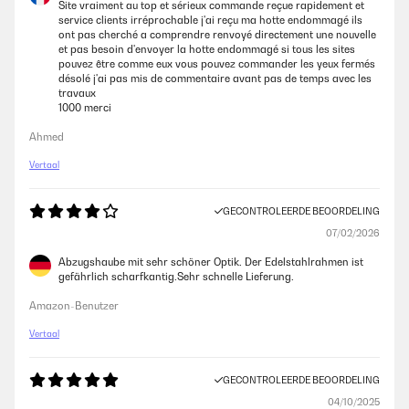
Site vraiment au top et sérieux commande reçue rapidement et
service clients irréprochable j'ai reçu ma hotte endommagé ils
ont pas cherché a comprendre renvoyé directement une nouvelle
et pas besoin d'envoyer la hotte endommagé si tous les sites
pouvez être comme eux vous pouvez commander les yeux fermés
désolé j'ai pas mis de commentaire avant pas de temps avec les
travaux
1000 merci
Ahmed
Vertaal
GECONTROLEERDE BEOORDELING
07/02/2026
Abzugshaube mit sehr schöner Optik. Der Edelstahlrahmen ist
gefährlich scharfkantig.Sehr schnelle Lieferung.
Amazon-Benutzer
Vertaal
GECONTROLEERDE BEOORDELING
04/10/2025