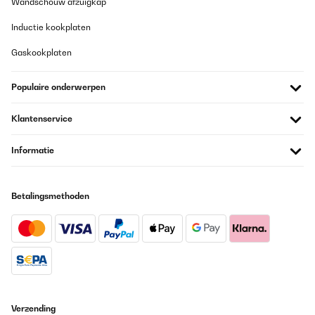
Wandschouw afzuigkap
22/11/2024
Inductie kookplaten
Buon prodotto, anche facile da istallare (almeno 2 persone)
Gaskookplaten
Utente Amazon
Vertaal
Populaire onderwerpen
GECONTROLEERDE BEOORDELING
Klantenservice
28/10/2024
Informatie
Produit conforme à la description et les photos sur site. Produit
qualitatif avec un très beau design qui reste sobre. Mise en place
simple, aspiration conforme à nos attentes. Je recommande ce
produit.
Betalingsmethoden
olivier
Vertaal
GECONTROLEERDE BEOORDELING
22/08/2024
Verzending
Der Dunstabzug sieht super aus - hat ordentliche Saugleistung