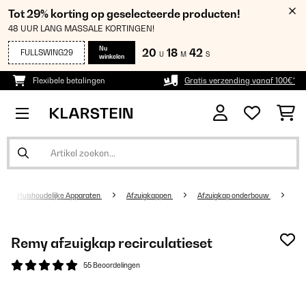
Tot 29% korting op geselecteerde producten!
48 UUR LANG MASSALE KORTINGEN!
Nu
20
18
41
FULLSWING29
U
M
S
winkelen
Flexibele betalingen
Gratis verzending vanaf 100€*
Huishoudelijke Apparaten
Afzuigkappen
Afzuigkap onderbouw
Remy afzuigkap recirculatieset
55 Beoordelingen