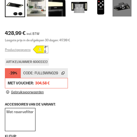
+5
428,99 €
incl. BTW
Laagste prijs in de afgelopen 30 dagen:
417,99 €
Productgegevens
ARTIKELNUMMER: 60002322
-29%
CODE:
FULLSWING29
MET VOUCHER:
304,58 €
Gebruiksvoorwaarden
ACCESSOIRES VAN DE VARIANT:
Met reservefilter
KLEUR: