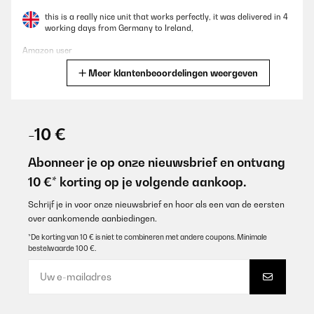
this is a really nice unit that works perfectly, it was delivered in 4
working days from Germany to Ireland,
Amazon user
Meer klantenbeoordelingen weergeven
Vertaal
GECONTROLEERDE BEOORDELING
27/08/2025
-10 €
Alles top
Abonneer je op onze nieuwsbrief en ontvang
Amazon-gebruiker
10 €* korting op je volgende aankoop.
Vertaal
Schrijf je in voor onze nieuwsbrief en hoor als een van de eersten
over aankomende aanbiedingen.
GECONTROLEERDE BEOORDELING
*De korting van 10 € is niet te combineren met andere coupons. Minimale
bestelwaarde 100 €.
27/08/2025
Alles top
Amazon-Benutzer