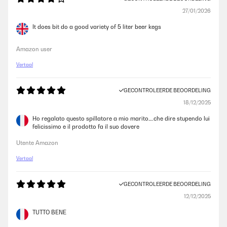
27/01/2026
It does bit do a good variety of 5 liter beer kegs
Amazon user
Vertaal
GECONTROLEERDE BEOORDELING
18/12/2025
Ho regalato questo spillatore a mio marito….che dire stupendo lui
felicissimo e il prodotto fa il suo dovere
Utente Amazon
Vertaal
GECONTROLEERDE BEOORDELING
12/12/2025
TUTTO BENE