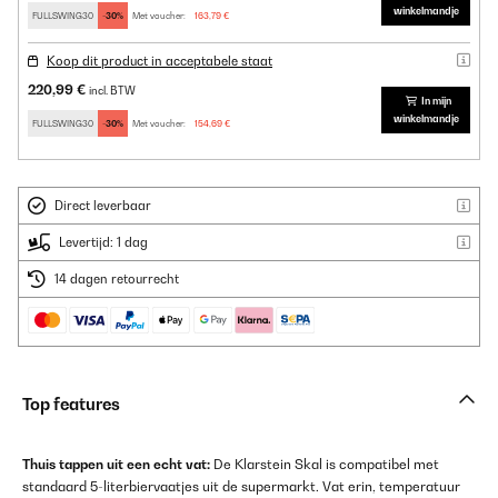
winkelmandje
FULLSWING30
-30%
Met voucher:
163,79 €
Koop dit product in acceptabele staat
220,99 €
incl. BTW
In mijn
winkelmandje
FULLSWING30
-30%
Met voucher:
154,69 €
Direct leverbaar
Levertijd: 1 dag
14 dagen retourrecht
Top features
Thuis tappen uit een echt vat:
De Klarstein Skal is compatibel met
standaard 5-literbiervaatjes uit de supermarkt. Vat erin, temperatuur