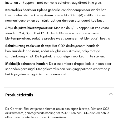
instellen en tappen – met een volle schuimkraag direct in je glas.
Nauwelijks hoorbaar tijdens gebruik:
Zonder compressor werkt het
thermoelektrische koelsysteem op slechts 38 dB (A) – stiller dan een
normaal gesprek en een stuk rustiger dan een standaard koelkast.
Altijd de juiste biertemperatuur:
Kies via de +/–-knoppen uit zes vaste
standen: 2, 4, 6, 8, 10 of 12 °C. Het LCD-display toont de actuele
biertemperatuur, zodat je precies weet wanneer het bier op z'n best is.
Schuimkraag zoals van de tap:
Het CO2-druksysteem houdt de
koolzuurdruk constant, zodat elk glas een strakke, gelijkmatige
schuimkraag krijgt. De tapdruk is naar eigen voorkeur in te stellen.
Makkelijk schoon te houden:
De uitneembare druppelbak is in een paar
seconden gereinigd. Meegeleverd is een reinigingspatroon waarmee je
het tapsysteem hygiënisch schoonmaakt.
Productdetails
De Klarstein Skal zet je woonkamer om in een eigen biertap. Met een CO2-
druksysteem, geïntegreerde koeling tot 2–12 °C en een LCD-display heb je
alles onder controle – zonder kroegprijzen.