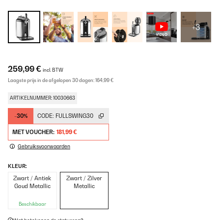
+3
259,99 €
incl. BTW
Laagste prijs in de afgelopen 30 dagen:
164,99 €
ARTIKELNUMMER: 10030663
-30%
CODE:
FULLSWING30
MET VOUCHER:
181,99 €
Gebruiksvoorwaarden
KLEUR:
Zwart / Antiek
Zwart / Zilver
Goud Metallic
Metallic
Beschikbaar