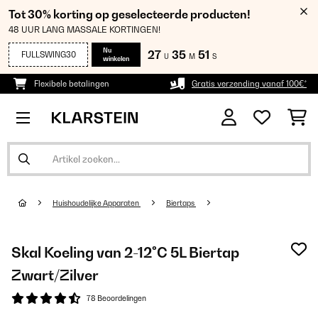
Tot 30% korting op geselecteerde producten!
48 UUR LANG MASSALE KORTINGEN!
Nu
27
35
51
FULLSWING30
U
M
S
winkelen
Flexibele betalingen
Gratis verzending vanaf 100€*
Huishoudelijke Apparaten
Biertaps
Skal Koeling van 2-12°C 5L Biertap
Zwart/Zilver
78 Beoordelingen