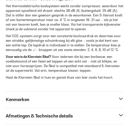
Het thermoelektrische koelsysteem werkt zonder compressor, waardoor het
apparaat opvallend stil draait: slechts 38 dB (A) (buitengeluid: 25 dB (A)).
Dat is stiller dan een gewoon gesprek in de woonkamer. Een 5-litervat koelt
af van kamertemperatuur naar ca. 4 °C in ongeveer 19–21 uur – als je het
vat van tevoren koelt, ben je sneller klaar. Via het transparante kijkvenster
check je de vulstand zonder het apparaat te openen.
Het CO2-systeem zorgt voor een constante koolzuurdruk en daarmee voor
een strakke, gelijkmatige schuimkraag bij elk glas – zoals je dat kent van
een echte tap. De tapdruk is individueel in te stellen. De temperatuur kies je
eenvoudig via de +/–-knoppen uit zes vaste standen: 2, 4, 6, 8, 10 of 12 °C.
Voor wie is de Klarstein Skal?
Voor iedereen die bij een barbecue, een
voetbalavond of een feest wil tappen uit een echt vat – niet uit blikjes, en
niet voor horecaprijzen. De Skal is compatibel met standaard 5-litervaten
uit de supermarkt. Vat erin, temperatuur kiezen, tappen.
Haal de Klarstein Skal in huis en geniet thuis van bier zoals het hoort.
Kenmerken
Afmetingen & Technische details