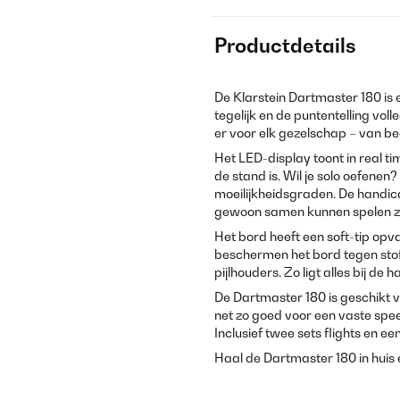
Productdetails
De Klarstein Dartmaster 180 is e
tegelijk en de puntentelling vol
er voor elk gezelschap – van b
Het LED-display toont in real ti
de stand is. Wil je solo oefenen
moeilijkheidsgraden. De handica
gewoon samen kunnen spelen zo
Het bord heeft een soft-tip opv
beschermen het bord tegen stof
pijlhouders. Zo ligt alles bij de 
De Dartmaster 180 is geschikt
net zo goed voor een vaste spe
Inclusief twee sets flights en ee
Haal de Dartmaster 180 in huis 