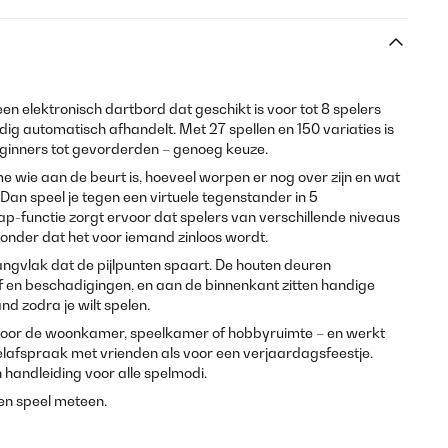
en elektronisch dartbord dat geschikt is voor tot 8 spelers
ledig automatisch afhandelt. Met 27 spellen en 150 variaties is
eginners tot gevorderden – genoeg keuze.
me wie aan de beurt is, hoeveel worpen er nog over zijn en wat
? Dan speel je tegen een virtuele tegenstander in 5
p-functie zorgt ervoor dat spelers van verschillende niveaus
nder dat het voor iemand zinloos wordt.
angvlak dat de pijlpunten spaart. De houten deuren
 en beschadigingen, en aan de binnenkant zitten handige
hand zodra je wilt spelen.
 voor de woonkamer, speelkamer of hobbyruimte – en werkt
elafspraak met vrienden als voor een verjaardagsfeestje.
n handleiding voor alle spelmodi.
en speel meteen.