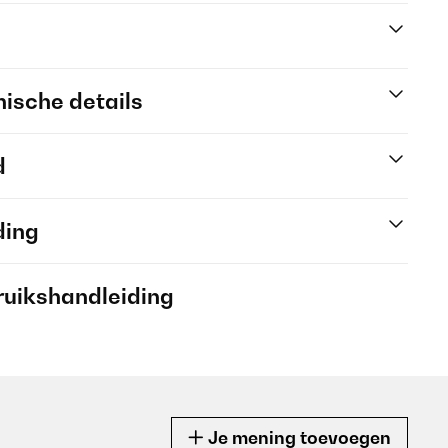
ische details
d
ding
ruikshandleiding
Je mening toevoegen