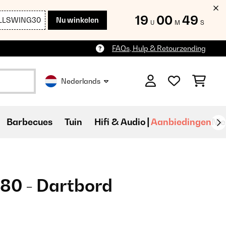
19
00
47
LLSWING30
Nu winkelen
U
M
S
FAQs, Hulp & Retourzending
Nederlands
Barbecues
Tuin
Hifi & Audio
Aanbiedingen
Ni
80 - Dartbord