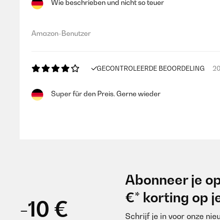
Wie beschrieben und nicht so teuer
Amazon-Benutzer
GECONTROLEERDE BEOORDELING
20
Super für den Preis. Gerne wieder
Amazon-Benutzer
GECONTROLEERDE BEOORDELING
30
Abonneer je op
Super genau das was wir wollten
€* korting op 
-10 €
Schrijf je in voor onze ni
Amazon-Benutzer