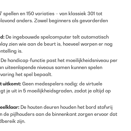
 spellen en 150 variaties – van klassiek 301 tot
eelavond anders. Zowel beginners als gevorderden
d:
De ingebouwde spelcomputer telt automatisch
lay zien wie aan de beurt is, hoeveel worpen er nog
telling is.
De handicap-functie past het moeilijkheidsniveau per
van uiteenlopende niveaus samen kunnen spelen
rvaring het spel bepaalt.
 uitkomt:
Geen medespelers nodig: de virtuele
je uit in 5 moeilijkheidsgraden, zodat je altijd op
eelklaar:
De houten deuren houden het bord stofvrij
 en de pijlhouders aan de binnenkant zorgen ervoor dat
bereik zijn.