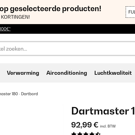
 op geselecteerde producten!
FU
 KORTINGEN!
 100€*
Verwarming
Airconditioning
Luchtkwaliteit
aster 180 - Dartbord
Dartmaster 1
92,99 €
incl. BTW