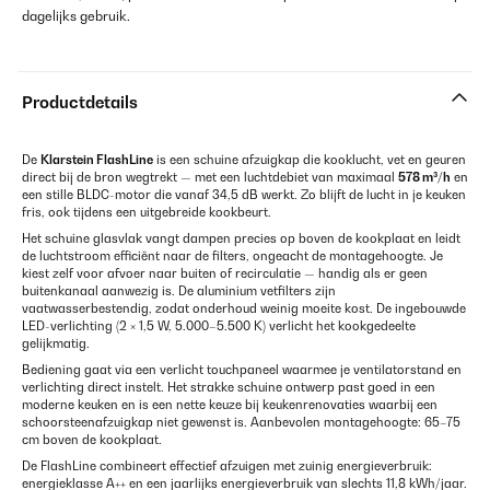
dagelijks gebruik.
Productdetails
De
Klarstein FlashLine
is een schuine afzuigkap die kooklucht, vet en geuren
direct bij de bron wegtrekt — met een luchtdebiet van maximaal
578 m³/h
en
een stille BLDC-motor die vanaf 34,5 dB werkt. Zo blijft de lucht in je keuken
fris, ook tijdens een uitgebreide kookbeurt.
Het schuine glasvlak vangt dampen precies op boven de kookplaat en leidt
de luchtstroom efficiënt naar de filters, ongeacht de montagehoogte. Je
kiest zelf voor afvoer naar buiten of recirculatie — handig als er geen
buitenkanaal aanwezig is. De aluminium vetfilters zijn
vaatwasserbestendig, zodat onderhoud weinig moeite kost. De ingebouwde
LED-verlichting (2 × 1,5 W, 5.000–5.500 K) verlicht het kookgedeelte
gelijkmatig.
Bediening gaat via een verlicht touchpaneel waarmee je ventilatorstand en
verlichting direct instelt. Het strakke schuine ontwerp past goed in een
moderne keuken en is een nette keuze bij keukenrenovaties waarbij een
schoorsteenafzuigkap niet gewenst is. Aanbevolen montagehoogte: 65–75
cm boven de kookplaat.
De FlashLine combineert effectief afzuigen met zuinig energieverbruik:
energieklasse A++ en een jaarlijks energieverbruik van slechts 11,8 kWh/jaar.