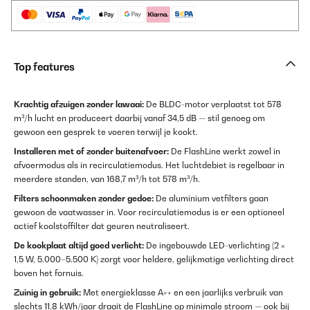
Top features
Krachtig afzuigen zonder lawaai:
De BLDC-motor verplaatst tot 578
m³/h lucht en produceert daarbij vanaf 34,5 dB — stil genoeg om
gewoon een gesprek te voeren terwijl je kookt.
Installeren met of zonder buitenafvoer:
De FlashLine werkt zowel in
afvoermodus als in recirculatiemodus. Het luchtdebiet is regelbaar in
meerdere standen, van 168,7 m³/h tot 578 m³/h.
Filters schoonmaken zonder gedoe:
De aluminium vetfilters gaan
gewoon de vaatwasser in. Voor recirculatiemodus is er een optioneel
actief koolstoffilter dat geuren neutraliseert.
De kookplaat altijd goed verlicht:
De ingebouwde LED-verlichting (2 ×
1,5 W, 5.000–5.500 K) zorgt voor heldere, gelijkmatige verlichting direct
boven het fornuis.
Zuinig in gebruik:
Met energieklasse A++ en een jaarlijks verbruik van
slechts 11,8 kWh/jaar draait de FlashLine op minimale stroom — ook bij