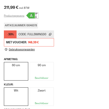
211,99 €
incl. BTW
Productgegevens
ARTIKELNUMMER: 10046378
-30%
CODE:
FULLSWING30
MET VOUCHER:
148,39 €
Gebruiksvoorwaarden
AFMETING:
60 cm
90 cm
Beschikbaar
KLEUR:
Wit
Zwart
Beschikbaar