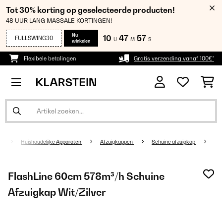
Tot 30% korting op geselecteerde producten!
48 UUR LANG MASSALE KORTINGEN!
Nu
10
47
56
FULLSWING30
U
M
S
winkelen
Flexibele betalingen
Gratis verzending vanaf 100€*
Huishoudelijke Apparaten
Afzuigkappen
Schuine afzuigkap
FlashLine 60cm 578m³/h Schuine
Afzuigkap Wit/Zilver