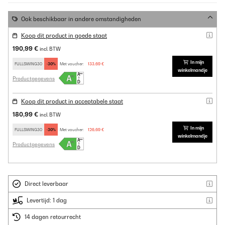
Ook beschikbaar in andere omstandigheden
Koop dit product in goede staat
190,99 €
incl. BTW
In mijn
FULLSWING30
-30%
Met voucher:
133,69 €
winkelmandje
Productgegevens
Koop dit product in acceptabele staat
180,99 €
incl. BTW
In mijn
FULLSWING30
-30%
Met voucher:
126,69 €
winkelmandje
Productgegevens
Direct leverbaar
Levertijd: 1 dag
14 dagen retourrecht