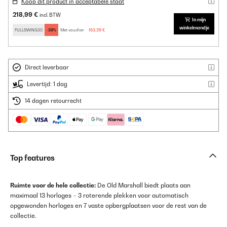
Koop dit product in acceptabele staat
218,99 €
incl. BTW
In mijn
winkelmandje
FULLSWING30
-30%
Met voucher:
153,29 €
Direct leverbaar
Levertijd: 1 dag
14 dagen retourrecht
Top features
Ruimte voor de hele collectie:
De Old Marshall biedt plaats aan
maximaal 13 horloges – 3 roterende plekken voor automatisch
opgewonden horloges en 7 vaste opbergplaatsen voor de rest van de
collectie.