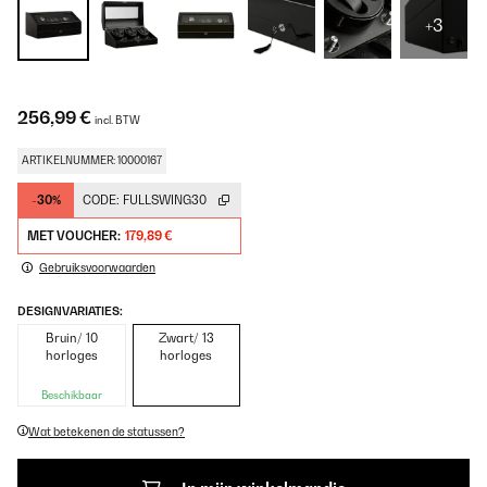
+3
256,99 €
incl. BTW
ARTIKELNUMMER: 10000167
-30%
CODE:
FULLSWING30
MET VOUCHER:
179,89 €
Gebruiksvoorwaarden
DESIGNVARIATIES:
Bruin/ 10
Zwart/ 13
horloges
horloges
Beschikbaar
Wat betekenen de statussen?