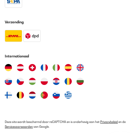
Mein Mann ist begeistert. Es ist ein voluminöser Uhrenbeweger
für sechs Uhren und weitere sechs zur Aufbewahrung. Die
Motoren funktionieren alle und der Kasten sieht sehr edel aus.
Verzending
Amazon-Benutzer
Vertaal
GECONTROLEERDE BEOORDELING
Internationaal
02/09/2023
avevo già un watch winder a due slot di questa marca. Quando
ho ampliato la mia collezione con degli altri automatici, ho
optato x uno step superiore in previsione futura con questo
modello da 3 rotori. Una delle cose che apprezzo maggiormente
è la silenziosità di funzionamento. Considerate che ce l'ho a
meno di un metro dalla testiera del letto e in piena notte nel
silenzio assoluto si percepisce a stento, quando i rotori sono in
movimento.. Due regolazioni separate ( una x due rotori, una x un
rotore) + 7 slot per gli orologi che sono carichi o per
quarzi/manuali...
Utente Amazon
Deze site wordt beschermd door reCAPTCHA en is onderhevig aan het
Privacybeleid
en de
Servicevoorwaarden
van Google.
Vertaal