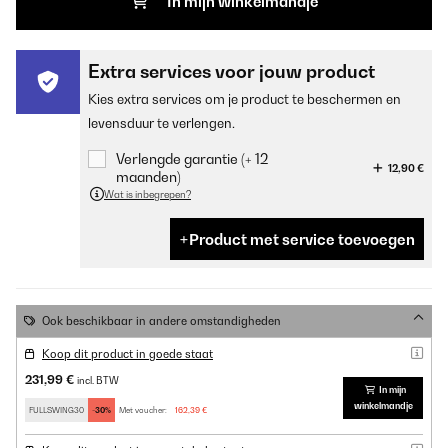
In mijn winkelmandje
Extra services voor jouw product
Kies extra services om je product te beschermen en
levensduur te verlengen.
Verlengde garantie (+ 12
12,90 €
maanden)
Wat is inbegrepen?
Product met service toevoegen
Ook beschikbaar in andere omstandigheden
Koop dit product in goede staat
231,99 €
incl. BTW
In mijn
winkelmandje
FULLSWING30
-30%
Met voucher:
162,39 €