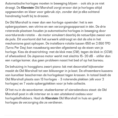
Automatische horloges moeten in beweging blijven – ook als je ze niet
draagt. De
Klarstein
Old Marshall zorgt ervoor dat je horloges altijd
opgewonden en klaar voor gebruik zijn, zonder dat je elke ochtend
handmatig hoeft bij te draaien.
De Old Marshall is meer dan een horloge-opwinder: het is een
opbergsysteem, een vitrine en een verzorgingsapparaat in één. De drie
roterende plaatsen houden je automatische horloges in beweging door
voortdurende rotatie – de motor simuleert daarbij de natuurlijke zwaai van
de pols. Dit voorkomt dat het uurwerk uitdroogt en dat de olie in het
mechanisme gaat ophopen. De instelbare rotatie tussen 650 en 2.650 TPD
(Turns Per Day) kan nauwkeurig worden afgestemd op de eisen van je
horloge. Kies de draairichting: met de klok mee (CW), tegen de klok in (CCW)
of afwisselend. De Japanse motor werkt met slechts 15–20 dB – stiller dan
een rustige kamer, dus geen probleem naast het bed of op het bureau.
De behuizing in hoogglans zwart piano-lak met decoratief kijkvenster
maakt de Old Marshall tot een blikvanger in je kast. De afneembare kussens
van kunstleer beschermen de horlogekast tegen krassen. In totaal biedt de
Old Marshall plaats aan 13 horloges – 3 roterende plekken (elk voor 2
horloges) en 7 vaste opbergplekken voor je hele collectie.
Of het nu in de woonkamer, studeerkamer of sieradendoos staat: de Old
Marshall past in elk interieur en is een uitstekend cadeau voor
horlogeliefhebbers. Haal de
Klarstein
Old Marshall in huis en geef je
horloges de verzorging die ze verdienen.