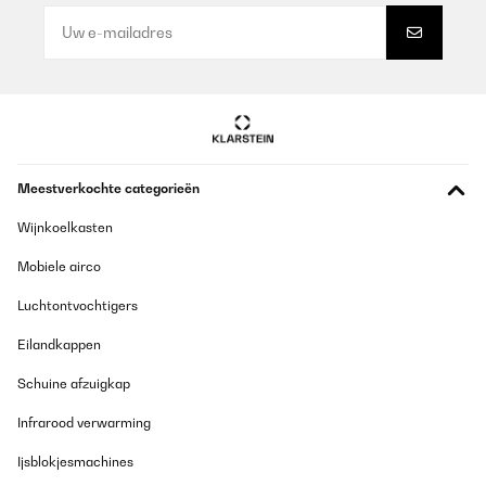
Es überzeugt mit seinem eleganten Design und leiser Laufleistung.
Er hält Automatikuhren zuverlässig in Bewegung und bietet
verschiedene Rotationsmodi. Besonders das klassische, edle
Aussehen macht ihn zu einem Hingucker.Ein kleiner Minuspunkt
ist die Materialqualität – sie könnte hochwertiger sein, da einige
Teile eher leicht wirken. Zudem könnte die Beleuchtung etwas
dezenter sein.
Amazon-Benutzer
Meestverkochte categorieën
Vertaal
Wijnkoelkasten
GECONTROLEERDE BEOORDELING
Mobiele airco
25/12/2024
Luchtontvochtigers
Schnelle Lieferung, guter Preis und Qualität, sieht toll aus
Eilandkappen
Amazon-Benutzer
Schuine afzuigkap
Vertaal
Infrarood verwarming
GECONTROLEERDE BEOORDELING
Ijsblokjesmachines
01/11/2024