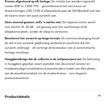
Precies afgestemd op elk horloge:
De rotatie kan worden ingesteld
tussen 650 en 2.650 TPD – gecombineerd met een keuze uit
draairichtingen (CW, CCW of afwisselend) past de Old Marshall zich aan
de exacte eisen van jouw uurwerk aan.
Geen storend gezoem, zelfs 's nachts niet:
De Japanse motor werkt
met slechts 15–20 dB – stil genoeg voor het nachtkastje of de
slaapkamerplank, zonder de slaap te verstoren.
Beschermt het uurwerk op lange termijn:
De continue beweging houdt
de olie in het uurwerk gelijkmatig verdeeld en voorkomt dat het
uurwerk uitdroogt – dit verlengt de levensduur van je automatische
horloge merkbaar.
Hoogglansdesign dat de collectie in de schijnwerpers zet:
De behuizing
in hoogglans gepolijst zwart pianolak met decoratief venster en
krasbestendige kunstlederen kussenhouders maakt van elke plaats –
van de woonkamerplank tot de studeerkamer – een elegante
presentatievitrine.
Productdetails