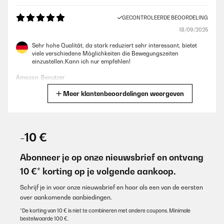
GECONTROLEERDE BEOORDELING
18/09/2025
Sehr hohe Qualität, da stark reduziert sehr interessant, bietet
viele verschiedene Möglichkeiten die Bewegungszeiten
einzustellen.Kann ich nur empfehlen!
Amazon-Benutzer
Meer klantenbeoordelingen weergeven
Vertaal
GECONTROLEERDE BEOORDELING
18/06/2025
-10 €
Super Teil,sehr edel
Abonneer je op onze nieuwsbrief en ontvang
Amazon-Benutzer
10 €* korting op je volgende aankoop.
Vertaal
Schrijf je in voor onze nieuwsbrief en hoor als een van de eersten
over aankomende aanbiedingen.
GECONTROLEERDE BEOORDELING
*De korting van 10 € is niet te combineren met andere coupons. Minimale
bestelwaarde 100 €.
13/03/2025