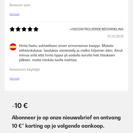
Amazon user
Vertaal
GECONTROLEERDE BEOORDELING
01/12/2023
Hinta/laatu-suhteeltaan aivan erinomainen kaappi. Matala
sähkönkulutus, laadukas viimeistely ja melko hiljainen ääni. Ainut
miinus siitä että hinta tippui yli sadalla eurolla heti tilaukseni
jälkeen, mutta minkäs tuolle mahtaa.
Amazonin käyttäjä
Vertaal
-10 €
Abonneer je op onze nieuwsbrief en ontvang
10 €* korting op je volgende aankoop.