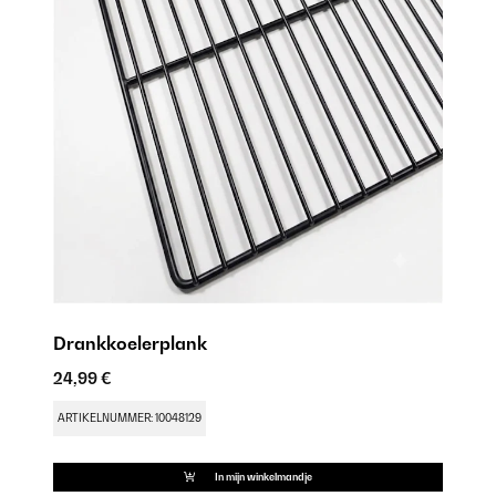
Drankkoelerplank
24,99 €
D
84
ARTIKELNUMMER: 10048129
AR
In mijn winkelmandje