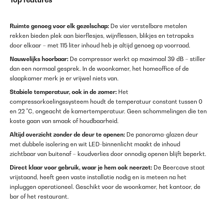
Ruimte genoeg voor elk gezelschap:
De vier verstelbare metalen
rekken bieden plek aan bierflesjes, wijnflessen, blikjes en tetrapaks
door elkaar – met 115 liter inhoud heb je altijd genoeg op voorraad.
Nauwelijks hoorbaar:
De compressor werkt op maximaal 39 dB – stiller
dan een normaal gesprek. In de woonkamer, het homeoffice of de
slaapkamer merk je er vrijwel niets van.
Stabiele temperatuur, ook in de zomer:
Het
compressorkoelingssysteem houdt de temperatuur constant tussen 0
en 22 °C, ongeacht de kamertemperatuur. Geen schommelingen die ten
koste gaan van smaak of houdbaarheid.
Altijd overzicht zonder de deur te openen:
De panorama-glazen deur
met dubbele isolering en wit LED-binnenlicht maakt de inhoud
zichtbaar van buitenaf – koudverlies door onnodig openen blijft beperkt.
Direct klaar voor gebruik, waar je hem ook neerzet:
De Beercave staat
vrijstaand, heeft geen vaste installatie nodig en is meteen na het
inpluggen operationeel. Geschikt voor de woonkamer, het kantoor, de
bar of het restaurant.