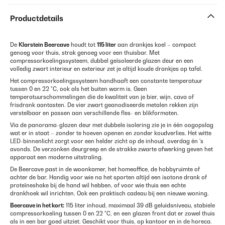
Productdetails
De
Klarstein Beercave
houdt tot
115 liter
aan drankjes koel – compact
genoeg voor thuis, strak genoeg voor een thuisbar. Met
compressorkoelingssysteem, dubbel geïsoleerde glazen deur en een
volledig zwart interieur en exterieur zet je altijd koude drankjes op tafel.
Het compressorkoelingssysteem handhaaft een constante temperatuur
tussen 0 en 22 °C, ook als het buiten warm is. Geen
temperatuurschommelingen die de kwaliteit van je bier, wijn, cava of
frisdrank aantasten. De vier zwart geanodiseerde metalen rekken zijn
verstelbaar en passen aan verschillende fles- en blikformaten.
Via de panorama-glazen deur met dubbele isolering zie je in één oogopslag
wat er in staat – zonder te hoeven openen en zonder koudverlies. Het witte
LED-binnenlicht zorgt voor een helder zicht op de inhoud, overdag én 's
avonds. De verzonken deurgreep en de strakke zwarte afwerking geven het
apparaat een moderne uitstraling.
De Beercave past in de woonkamer, het homeoffice, de hobbyruimte of
achter de bar. Handig voor wie na het sporten altijd een isotone drank of
proteïneshake bij de hand wil hebben, of voor wie thuis een echte
drankhoek wil inrichten. Ook een praktisch cadeau bij een nieuwe woning.
Beercave in het kort:
115 liter inhoud, maximaal 39 dB geluidsniveau, stabiele
compressorkoeling tussen 0 en 22 °C, en een glazen front dat er zowel thuis
als in een bar goed uitziet. Geschikt voor thuis, op kantoor en in de horeca.