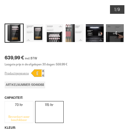
1/9
+4
639,99 €
incl. BTW
Laagste prijs in de afgelopen 30 dagen:
559,99 €
Productgegevens
ARTIKELNUMMER: 10046068
CAPACITEIT:
70 ltr
115 ltr
Binnenkort weer
beschikbaar
KLEUR: