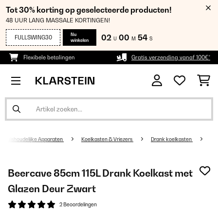
Tot 30% korting op geselecteerde producten!
48 UUR LANG MASSALE KORTINGEN!
Nu
02
00
54
FULLSWING30
U
M
S
winkelen
Flexibele betalingen
Gratis verzending vanaf 100€*
Huishoudelijke Apparaten
Koelkasten & Vriezers
Drank koelkasten
Beercave 85cm 115L Drank Koelkast met
Glazen Deur Zwart
2 Beoordelingen