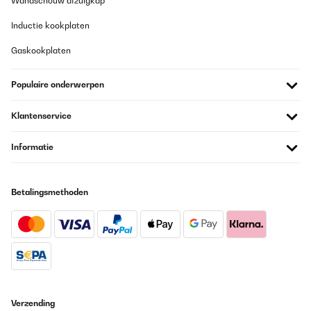
Wandschouw afzuigkap
09/10/2025
Inductie kookplaten
Ich sag’s gleich: Der Klarstein Minikühlschrank ist mein
heimlicher Lieblingskollege im Büro geworden. Er meckert nicht,
Gaskookplaten
braucht keinen Kaffee und sorgt dafür, dass meiner immer schön
gekühlt bleibt. Was will man mehr?Temperatur? Punktlandung.
Nicht zu warm, nicht zu kalt – einfach perfekt. Oben steht eine
Populaire onderwerpen
komplette Palette Red Bull, unten wartet die Milch brav auf ihren
Einsatz im Kaffee. Und das Beste: Das Teil ist flüsterleise. Kein
nerviges Brummen, kein Summen, nur angenehme Stille.Die
Klantenservice
Glastür sieht schick aus, fast schon ein bisschen „Mini-Bar-Vibe“.
Man fühlt sich direkt motivierter, wenn man kurz rübergreift und
sich ein kühles Getränk gönnt. Die Größe ist ideal fürs kleine Büro
Informatie
oder Homeoffice – kompakt, aber nicht lächerlich
klein.Fazit:Klein, cool und absolut zuverlässig. Für mich der
perfekte Mini-Fridge – mein Red Bull war noch nie so stilvoll
kaltgestellt!
Betalingsmethoden
Amazon-Benutzer
Vertaal
GECONTROLEERDE BEOORDELING
25/09/2025
Verzending
Sieht gut aus, die gewünschte Gradzahl ist leicht einstellbar und