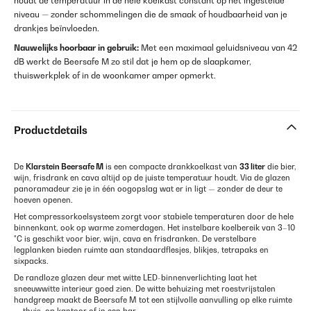
houdt de temperatuur in de hele koelkast constant op het ingestelde
niveau — zonder schommelingen die de smaak of houdbaarheid van je
drankjes beïnvloeden.
Nauwelijks hoorbaar in gebruik:
Met een maximaal geluidsniveau van 42
dB werkt de Beersafe M zo stil dat je hem op de slaapkamer,
thuiswerkplek of in de woonkamer amper opmerkt.
Productdetails
De
Klarstein Beersafe M
is een compacte drankkoelkast van
33 liter
die bier,
wijn, frisdrank en cava altijd op de juiste temperatuur houdt. Via de glazen
panoramadeur zie je in één oogopslag wat er in ligt — zonder de deur te
hoeven openen.
Het compressorkoelsysteem zorgt voor stabiele temperaturen door de hele
binnenkant, ook op warme zomerdagen. Het instelbare koelbereik van 3–10
°C is geschikt voor bier, wijn, cava en frisdranken. De verstelbare
legplanken bieden ruimte aan standaardflesjes, blikjes, tetrapaks en
sixpacks.
De randloze glazen deur met witte LED-binnenverlichting laat het
sneeuwwitte interieur goed zien. De witte behuizing met roestvrijstalen
handgreep maakt de Beersafe M tot een stijlvolle aanvulling op elke ruimte