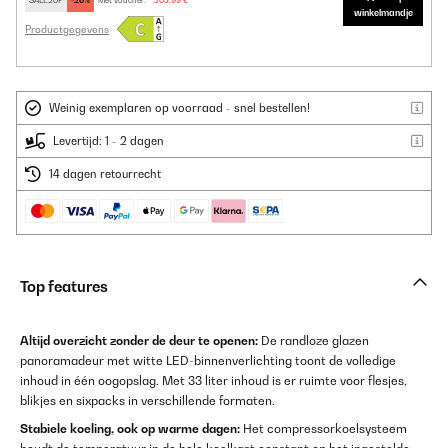
SALE20P
-20%
Met voucher:
203,99 €
winkelmandje
Productgegevens
Weinig exemplaren op voorraad - snel bestellen!
Levertijd: 1 - 2 dagen
14 dagen retourrecht
Top features
Altijd overzicht zonder de deur te openen:
De randloze glazen
panoramadeur met witte LED-binnenverlichting toont de volledige
inhoud in één oogopslag. Met 33 liter inhoud is er ruimte voor flesjes,
blikjes en sixpacks in verschillende formaten.
Stabiele koeling, ook op warme dagen:
Het compressorkoelsysteem