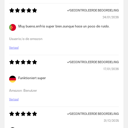
GECONTROLEERDE BEOORDELING
24/01/2026
Muy buena,enfría super bien,aunque hace un poco de ruido.
Usuario/a de amazon
Vertaal
GECONTROLEERDE BEOORDELING
17/01/2026
Funktioniert super
Amazon-Benutzer
Vertaal
GECONTROLEERDE BEOORDELING
31/12/2025