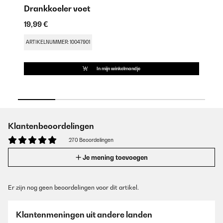
Drankkoeler voet
De
19,99 €
15
ARTIKELNUMMER: 10047901
AR
In mijn winkelmandje
Klantenbeoordelingen
270 Beoordelingen
Je mening toevoegen
Er zijn nog geen beoordelingen voor dit artikel.
Klantenmeningen uit andere landen