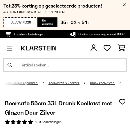
Tot 28% korting op geselecteerde producten!
48 UUR LANG MASSALE KORTINGEN!
Nu
35
02
54
FULLSWING28
U
M
S
winkelen
Flexibele betalingen
Gratis verzending vanaf 100€*
Huishoudelijke Apparaten
Koelkasten & Vriezers
Drank koelkasten
Beersafe 55cm 33L Drank Koelkast met
Glazen Deur Zilver
270 Beoordelingen