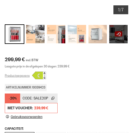
1/7
+2
299,99 €
incl. BTW
Laagste prijs in de afgelopen 30 dagen:
239,99 €
Productgegevens
ARTIKELNUMMER: 10039423
-20%
CODE:
SALE20P
MET VOUCHER:
239,99 €
Gebruiksvoorwaarden
CAPACITEIT: