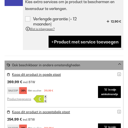
Kies extra services om je product te beschermen en
levensduur te verlengen.
Verlengde garantie (+ 12
12,90 €
maanden)
Wat is inbegrepen?
Product met service toevoegen
Ook beschikbaar in andere omstandigheden
Koop dit product in goede staat
269,99 €
incl. BTW
In mijn
SALE20P
-20%
Met voucher:
215,99 €
winkelmandje
Productgegevens
Koop dit product in acceptabele staat
254,99 €
incl. BTW
In mijn