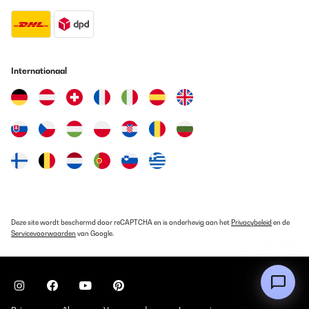
es geht viel mehr rein als in einen einfachen Kühlschrank.
Amazon-Benutzer
Vertaal
Internationaal
GECONTROLEERDE BEOORDELING
21/09/2025
Toller kleiner Kühlschrank, genau wie ich ihn mir vorgestellt habe.
Obwohl so kompakt, geht doch einiges hinein. Und stylisch sieht
er auch noch aus. Die Lieferung erfolgte auch sehr schnell. Ich bin
sehr zufrieden mit dem Gerät.
Amazon-Benutzer
Vertaal
Deze site wordt beschermd door reCAPTCHA en is onderhevig aan het
Privacybeleid
en de
GECONTROLEERDE BEOORDELING
Servicevoorwaarden
van Google.
29/08/2025
Super Kühlschrank, ist nach abschalten schnell wieder auf
Termeratur
Amazon-Benutzer