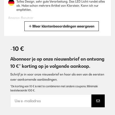
Tolles Design, sehr gute Verarbeitung. Das LED Licht rundet alles
ab. Habe schon mehrere Artikel von Klarstein. Kann ich nur
empfehlen.
Amazon-Benutzer
Meer klantenbeoordelingen weergeven
Vertaal
GECONTROLEERDE BEOORDELING
09/11/2025
-10 €
Für eine Party gekauft. Läuft leise, kühlt gut, sieht klasse aus auf
der überdachten Terrasse..
Abonneer je op onze nieuwsbrief en ontvang
10 €* korting op je volgende aankoop.
Amazon-Benutzer
Vertaal
Schrijf je in voor onze nieuwsbrief en hoor als een van de eersten
over aankomende aanbiedingen.
*De korting van 10 € is niet te combineren met andere coupons. Minimale
GECONTROLEERDE BEOORDELING
bestelwaarde 100 €.
05/11/2025
Geplaatst in onze buitenkeuken. Staat wel droog maar niet
geïsoleerd. Blijft gewoon goed functioneren.
Amazon-gebruiker