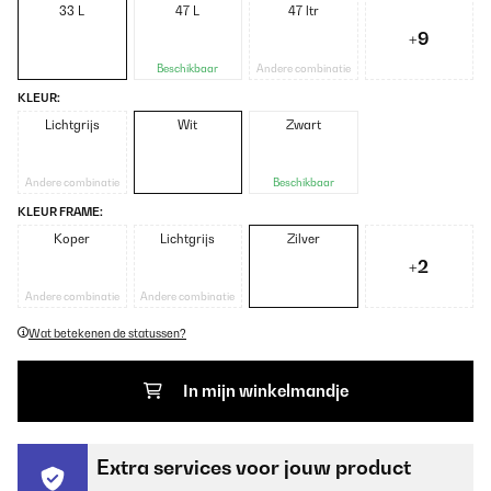
33 L
47 L
47 ltr
+9
Beschikbaar
Andere combinatie
KLEUR:
Lichtgrijs
Wit
Zwart
Andere combinatie
Beschikbaar
KLEUR FRAME:
Koper
Lichtgrijs
Zilver
+2
Andere combinatie
Andere combinatie
Wat betekenen de statussen?
In mijn winkelmandje
Extra services voor jouw product