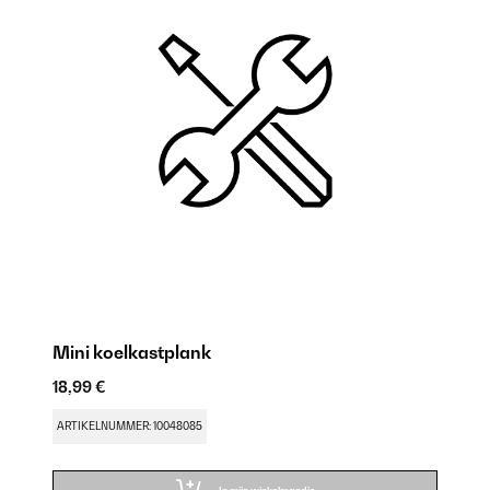
Mini koelkastplank
Mi
18,99 €
18
ARTIKELNUMMER: 10048085
AR