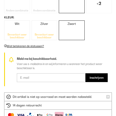
+2
Andere combinatie
Andere combinatie
KLEUR:
Wit
Zilver
Zwart
Binnenkort weer
Binnenkort weer
beschikbaar
beschikbaar
Wat betekenen de statussen?
Meld me bij beschikbaarheid.
Voer uw e-mailadres in en wij informeren u wanneer het product weer
beschikbaar is.
Inschrijven
Dit artikel is niet op voorraad en moet worden nabesteld.
14 dagen retourrecht