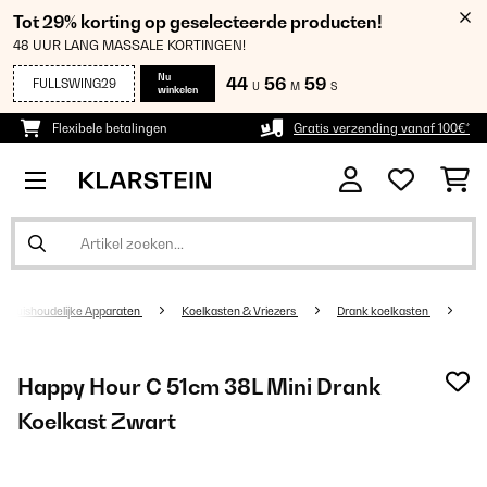
Tot 29% korting op geselecteerde producten!
48 UUR LANG MASSALE KORTINGEN!
Nu
44
56
59
FULLSWING29
U
M
S
winkelen
Flexibele betalingen
Gratis verzending vanaf 100€*
Huishoudelijke Apparaten
Koelkasten & Vriezers
Drank koelkasten
Happy Hour C 51cm 38L Mini Drank
Koelkast Zwart