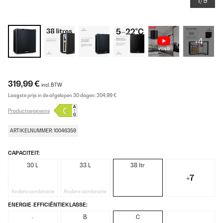
1/9
+4
319,99 €
incl. BTW
Laagste prijs in de afgelopen 30 dagen:
204,99 €
Productgegevens
ARTIKELNUMMER: 10046359
CAPACITEIT:
30 L
33 L
38 ltr
+7
Andere combinatie
Andere combinatie
ENERGIE-EFFICIËNTIEKLASSE:
-
B
C