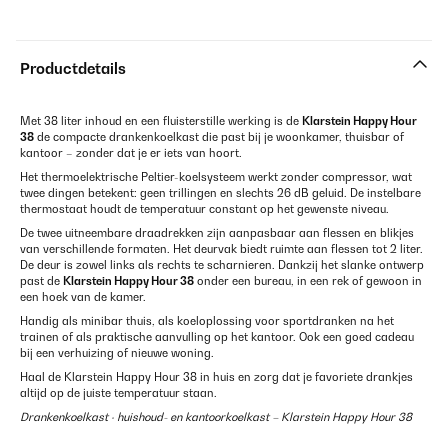
Productdetails
Met 38 liter inhoud en een fluisterstille werking is de
Klarstein Happy Hour
38
de compacte drankenkoelkast die past bij je woonkamer, thuisbar of
kantoor – zonder dat je er iets van hoort.
Het thermoelektrische Peltier-koelsysteem werkt zonder compressor, wat
twee dingen betekent: geen trillingen en slechts 26 dB geluid. De instelbare
thermostaat houdt de temperatuur constant op het gewenste niveau.
De twee uitneembare draadrekken zijn aanpasbaar aan flessen en blikjes
van verschillende formaten. Het deurvak biedt ruimte aan flessen tot 2 liter.
De deur is zowel links als rechts te scharnieren. Dankzij het slanke ontwerp
past de
Klarstein Happy Hour 38
onder een bureau, in een rek of gewoon in
een hoek van de kamer.
Handig als minibar thuis, als koeloplossing voor sportdranken na het
trainen of als praktische aanvulling op het kantoor. Ook een goed cadeau
bij een verhuizing of nieuwe woning.
Haal de Klarstein Happy Hour 38 in huis en zorg dat je favoriete drankjes
altijd op de juiste temperatuur staan.
Drankenkoelkast · huishoud- en kantoorkoelkast – Klarstein Happy Hour 38