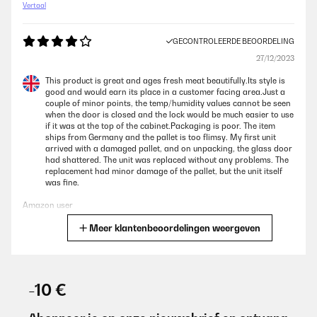
Vertaal
GECONTROLEERDE BEOORDELING
27/12/2023
This product is great and ages fresh meat beautifully.Its style is
good and would earn its place in a customer facing area.Just a
couple of minor points, the temp/humidity values cannot be seen
when the door is closed and the lock would be much easier to use
if it was at the top of the cabinet.Packaging is poor. The item
ships from Germany and the pallet is too flimsy. My first unit
arrived with a damaged pallet, and on unpacking, the glass door
had shattered. The unit was replaced without any problems. The
replacement had minor damage of the pallet, but the unit itself
was fine.
Amazon user
Meer klantenbeoordelingen weergeven
Vertaal
GECONTROLEERDE BEOORDELING
01/12/2022
-10 €
lo uso da 4 mesi ed il risultato con carne fresca è davvero ottimo,
funziona molto bene