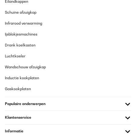
Eilandkappen
Schuine afzuigkap
GECONTROLEERDE BEOORDELING
08/03/2022
Infrarood verwarming
top
Ijsblokjesmachines
Amazon user
Drank koelkasten
Vertaal
Luchtkoeler
Wandschouw afzuigkap
Inductie kookplaten
Gaskookplaten
Populaire onderwerpen
Klantenservice
Informatie