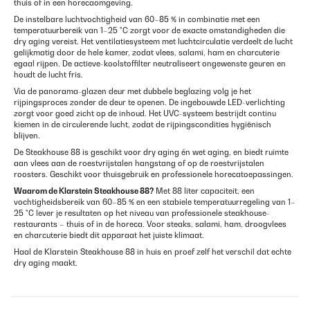
thuis of in een horecaomgeving.
De instelbare luchtvochtigheid van 60–85 % in combinatie met een
temperatuurbereik van 1–25 °C zorgt voor de exacte omstandigheden die
dry aging vereist. Het ventilatiesysteem met luchtcirculatie verdeelt de lucht
gelijkmatig door de hele kamer, zodat vlees, salami, ham en charcuterie
egaal rijpen. De actieve-koolstoffilter neutraliseert ongewenste geuren en
houdt de lucht fris.
Via de panorama-glazen deur met dubbele beglazing volg je het
rijpingsproces zonder de deur te openen. De ingebouwde LED-verlichting
zorgt voor goed zicht op de inhoud. Het UVC-systeem bestrijdt continu
kiemen in de circulerende lucht, zodat de rijpingscondities hygiënisch
blijven.
De Steakhouse 88 is geschikt voor dry aging én wet aging, en biedt ruimte
aan vlees aan de roestvrijstalen hangstang of op de roestvrijstalen
roosters. Geschikt voor thuisgebruik en professionele horecatoepassingen.
Waarom de Klarstein Steakhouse 88?
Met 88 liter capaciteit, een
vochtigheidsbereik van 60–85 % en een stabiele temperatuurregeling van 1–
25 °C lever je resultaten op het niveau van professionele steakhouse-
restaurants – thuis of in de horeca. Voor steaks, salami, ham, droogvlees
en charcuterie biedt dit apparaat het juiste klimaat.
Haal de Klarstein Steakhouse 88 in huis en proef zelf het verschil dat echte
dry aging maakt.