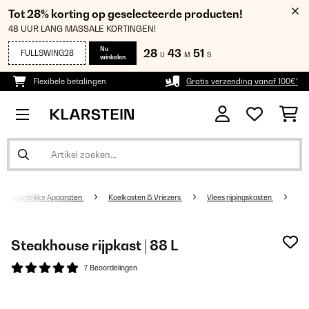
Tot 28% korting op geselecteerde producten!
48 UUR LANG MASSALE KORTINGEN!
Nu
28
43
50
FULLSWING28
U
M
S
winkelen
Flexibele betalingen
Gratis verzending vanaf 100€*
Huishoudelijke Apparaten
Koelkasten & Vriezers
Vlees rijpingskasten
Steakhouse rijpkast | 88 L
7 Beoordelingen