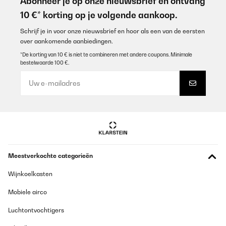
Abonneer je op onze nieuwsbrief en ontvang
10 €* korting op je volgende aankoop.
Utente Amazon
Vertaal
Schrijf je in voor onze nieuwsbrief en hoor als een van de eersten
over aankomende aanbiedingen.
*De korting van 10 € is niet te combineren met andere coupons. Minimale
GECONTROLEERDE BEOORDELING
bestelwaarde 100 €.
29/07/2022
Sehr gut verarbeitet tut was es soll gefällt mir und meiner Frau
sehr ganz klare kaufempfehlung!!
Amazon-Benutzer
Vertaal
GECONTROLEERDE BEOORDELING
Meestverkochte categorieën
22/07/2022
Wijnkoelkasten
Super vielen Dank für alles 2 Tage Lieferung. Optisch ein super
Highlight und macht genau das was es soll. Also im ganzen 6
Mobiele airco
Sterne .
Amazon-Benutzer
Luchtontvochtigers
Vertaal