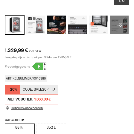
1/8
+3
1.329,99 €
incl. BTW
Laagste prijs in de afgelopen 30 dagen:
1.235,99 €
Productgegevens
ARTIKELNUMMER: 10046386
-20%
CODE:
SALE20P
MET VOUCHER:
1.063,99 €
Gebruiksvoorwaarden
CAPACITEIT:
88 ltr
352 L