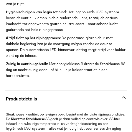
wat je rijpt.
Hygiënisch rijpen van begin tot eind:
Het ingebouwde UVC-systeem
bestrijdt continu kiemen in de circulerende lucht, terwijl de actieve-
koolstoffilter ongewenste geuren neutraliseert – voor schone lucht
gedurende het hele rijpingsproces.
Altijd zicht op het rijpingsproces:
De panorama-glazen deur met
dubbele beglazing laat je de voortgang volgen zonder de deur te
openen. De automatische LED-binnenverlichting zorgt altijd voor helder
zicht op de inhoud.
Zuinig in continu gebruik:
Met energieklasse B draait de Steakhouse 88
dag en nacht zuinig door – of hij nu in je kelder staat of in een
horecaruimte.
Productdetails
Steakhouse-kwaliteit op je eigen bord begint met de juiste rijpingscondities.
De
Klarstein Steakhouse 88
geeft je daar volledige controle over:
88 liter
inhoud, nauwkeurige temperatuur- en vochtigheidssturing en een
hygiënisch UVC-systeem – alles wat je nodig hebt voor serieus dry aging