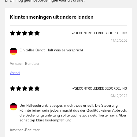
Er zijn nog geen beoordelingen voor dit artikel.
Klantenmeningen uit andere landen
GECONTROLEERDE BEOORDELING
17/12/2025
Ein tolles Gerät. Hält was es verspricht
Amazon-Benutzer
Vertaal
GECONTROLEERDE BEOORDELING
23/12/2024
Der Reifeschrank ist super, macht was er soll. Die Steuerung
könnte feiner sein jedoch macht das der Qualität keinen Abbruch,
die Bedienungsanleitung sollte auch etwas detaillierter sein. Aber
sonst top klare kaufempfehlung
Amazon-Benutzer