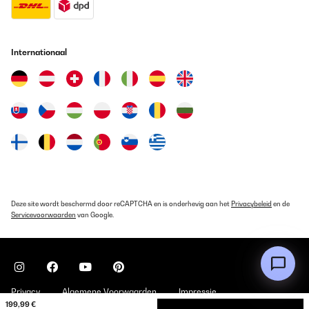
Ich habe dieses Produkt seit einem Jahr und habe keine
Probleme, es heizt sich sehr schnell auf.
Internationaal
Amazon-Benutzer
Vertaal
GECONTROLEERDE BEOORDELING
01/01/2025
Prodotto buono, spedizione veloce.
Utente Amazon
Vertaal
Deze site wordt beschermd door reCAPTCHA en is onderhevig aan het
Privacybeleid
en de
Servicevoorwaarden
van Google.
GECONTROLEERDE BEOORDELING
08/12/2024
Schnell und einfach zu bedienen
Privacy
Algemene Voorwaarden
Impressie
Amazon-Benutzer
199,99 €