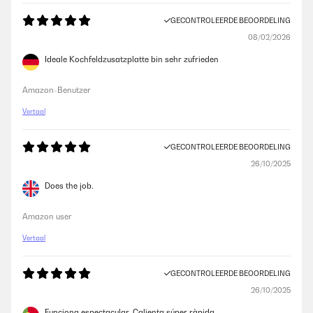
GECONTROLEERDE BEOORDELING
08/02/2026
Ideale Kochfeldzusatzplatte bin sehr zufrieden
Amazon-Benutzer
Vertaal
GECONTROLEERDE BEOORDELING
26/10/2025
Does the job.
Amazon user
Vertaal
GECONTROLEERDE BEOORDELING
26/10/2025
Funciona espectacular. Calienta súper ràpida.