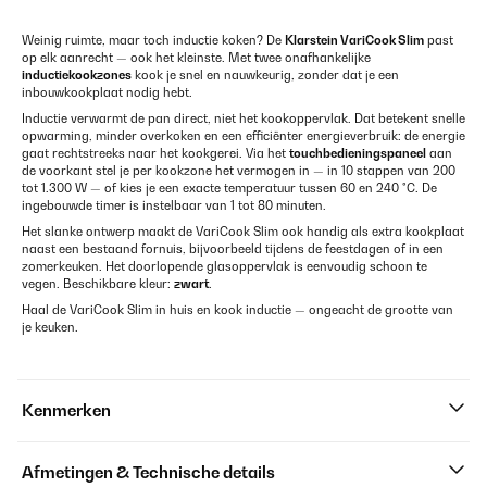
Weinig ruimte, maar toch inductie koken? De
Klarstein VariCook Slim
past
op elk aanrecht — ook het kleinste. Met twee onafhankelijke
inductiekookzones
kook je snel en nauwkeurig, zonder dat je een
inbouwkookplaat nodig hebt.
Inductie verwarmt de pan direct, niet het kookoppervlak. Dat betekent snelle
opwarming, minder overkoken en een efficiënter energieverbruik: de energie
gaat rechtstreeks naar het kookgerei. Via het
touchbedieningspaneel
aan
de voorkant stel je per kookzone het vermogen in — in 10 stappen van 200
tot 1.300 W — of kies je een exacte temperatuur tussen 60 en 240 °C. De
ingebouwde timer is instelbaar van 1 tot 80 minuten.
Het slanke ontwerp maakt de VariCook Slim ook handig als extra kookplaat
naast een bestaand fornuis, bijvoorbeeld tijdens de feestdagen of in een
zomerkeuken. Het doorlopende glasoppervlak is eenvoudig schoon te
vegen. Beschikbare kleur:
zwart
.
Haal de VariCook Slim in huis en kook inductie — ongeacht de grootte van
je keuken.
Kenmerken
Afmetingen & Technische details