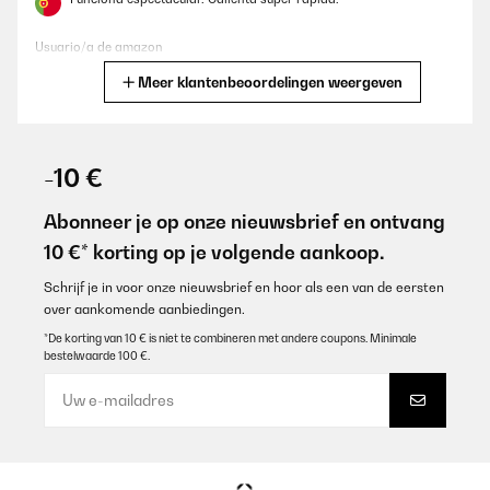
Usuario/a de amazon
Meer klantenbeoordelingen weergeven
Vertaal
GECONTROLEERDE BEOORDELING
04/09/2025
-10 €
Meine große Freude, wenn ich im Sommer auf meiner Terrasse
kochen möchte. Zieht super schnell die Temperatur an und kocht
Abonneer je op onze nieuwsbrief en ontvang
alles schneller wie mein Küchenherd. Schön ist es, Fisch oder
10 €* korting op je volgende aankoop.
Hähnchen draußen zu kochen bzw. zu braten. Obwohl das Teil
schon den zweiten Sommer draußen (überdacht) verbringen
muss, gibts kein Mucken und keine Auffälligkeiten.
Schrijf je in voor onze nieuwsbrief en hoor als een van de eersten
over aankomende aanbiedingen.
Amazon-Benutzer
*De korting van 10 € is niet te combineren met andere coupons. Minimale
Vertaal
bestelwaarde 100 €.
GECONTROLEERDE BEOORDELING
22/08/2025
Delivered safe and best,fastest and quality product.i give 5 stars