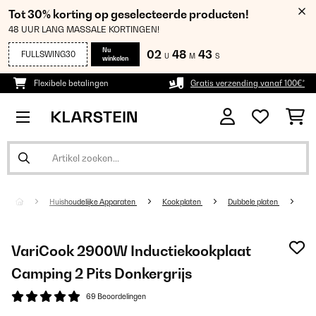
Tot 30% korting op geselecteerde producten!
48 UUR LANG MASSALE KORTINGEN!
Nu
02
48
42
FULLSWING30
U
M
S
winkelen
Flexibele betalingen
Gratis verzending vanaf 100€*
Huishoudelijke Apparaten
Kookplaten
Dubbele platen
VariCook 2900W Inductiekookplaat
Camping 2 Pits Donkergrijs
69 Beoordelingen