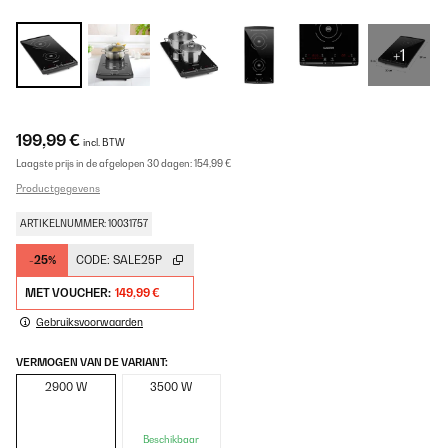
+1
199,99 €
incl. BTW
Laagste prijs in de afgelopen 30 dagen:
154,99 €
Productgegevens
ARTIKELNUMMER: 10031757
-25%
CODE:
SALE25P
MET VOUCHER:
149,99 €
Gebruiksvoorwaarden
VERMOGEN VAN DE VARIANT:
2900 W
3500 W
Beschikbaar