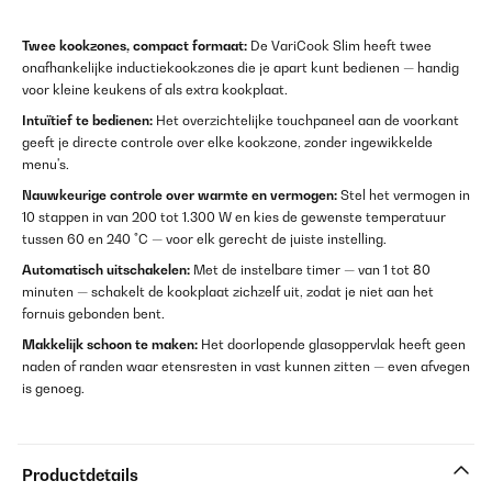
Twee kookzones, compact formaat:
De VariCook Slim heeft twee
onafhankelijke inductiekookzones die je apart kunt bedienen — handig
voor kleine keukens of als extra kookplaat.
Intuïtief te bedienen:
Het overzichtelijke touchpaneel aan de voorkant
geeft je directe controle over elke kookzone, zonder ingewikkelde
menu's.
Nauwkeurige controle over warmte en vermogen:
Stel het vermogen in
10 stappen in van 200 tot 1.300 W en kies de gewenste temperatuur
tussen 60 en 240 °C — voor elk gerecht de juiste instelling.
Automatisch uitschakelen:
Met de instelbare timer — van 1 tot 80
minuten — schakelt de kookplaat zichzelf uit, zodat je niet aan het
fornuis gebonden bent.
Makkelijk schoon te maken:
Het doorlopende glasoppervlak heeft geen
naden of randen waar etensresten in vast kunnen zitten — even afvegen
is genoeg.
Productdetails