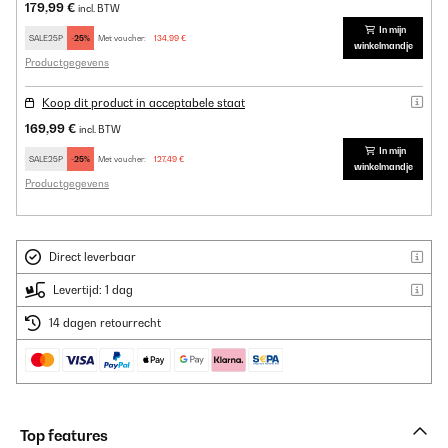
179,99 €
incl. BTW
In mijn
SALE25P
-25%
Met voucher:
134,99 €
winkelmandje
Productgegevens
Koop dit product in acceptabele staat
169,99 €
incl. BTW
In mijn
SALE25P
-25%
Met voucher:
127,49 €
winkelmandje
Productgegevens
Direct leverbaar
Levertijd: 1 dag
14 dagen retourrecht
Top features