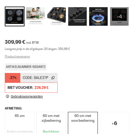
+4
309,99 €
incl. BTW
Laagste prijs in de afgelopen 30 dagen:
255,99 €
Productgegevens
ARTIKELNUMMER: 10034972
-27%
CODE:
SALE27P
MET VOUCHER:
226,29 €
Gebruiksvoorwaarden
AFMETING:
45 cm
60 cm met
60 cm met
zijbediening
voorbediening
+6
Andere combinatie
Beschikbaar