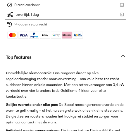
Direct leverbaar
Levertijd: 1 dag
14 dagen retourrecht
Top features
Onmiddellijke vlamcontrole:
Gas reageert direct op elke
regelaarbeweging zonder voorverwarming – van volle hitte tot zacht
sudderen binnen enkele seconden. Met een totaalvermogen van 3,4 kW
verdeeld over vier branders is de Goldflame 4 klaar voor elke
kooksituatie.
Gelijke warmte onder elke pan:
De Sabaf messingbranders verdelen de
warmte gelijkmatig – of het nu een grote wok of een kleine steelpan is.
De gietijzeren roosters houden het kookgerei stabiel en zorgen voor
optimaal contact met de vlam.
Veiligheid zonder compromissen:
De Flame Failure Device (FFD) stopt