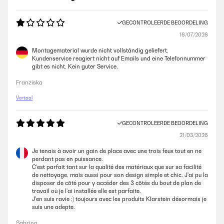
GECONTROLEERDE BEOORDELING
16/07/2026
Montagematerial wurde nicht vollständig geliefert.
Kundenservice reagiert nicht auf Emails und eine Telefonnummer
gibt es nicht. Kein guter Service.
Franziska
Vertaal
GECONTROLEERDE BEOORDELING
21/03/2026
Je tenais à avoir un gain de place avec une trois feux tout en ne
perdant pas en puissance.
C'est parfait tant sur la qualité des matériaux que sur sa facilité
de nettoyage, mais aussi pour son design simple et chic. J'ai pu la
disposer de côté pour y accéder des 3 côtés du bout de plan de
travail où je l'ai installée elle est parfaite.
J'en suis ravie ;) toujours avec les produits Klarstein désormais je
suis une adepte.
Sabrina