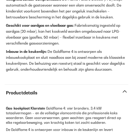
automatisch de gastoevoer wanneer een vlam onverwacht dooft. De
kinderslot voorkomt bovendien het per ongeluk inschakelen –
betrouwbare bescherming in het dagelijks gebruik in de keuken.
Geschikt voor aardgas en vloeibaar gas:
Fabrieksmatig ingesteld op
aardgas (20 mbar), kan het kookveld worden omgebouwd naar LPG-
vloeibaar gas (gasfles, 50 mbar) – flexibel inzetbaar in keukens met
verschillende gasvoorzieningen.
Inbouw in de keukenlijn:
De Goldflame 4 is ontworpen als
inbouwkookplaat en sluit naadloos aan bij zowel moderne als klassieke
keukenlijnen. De behuizing van roestvrij staal is geschikt voor dagelijks
gebruik, onderhoudsvriendelijk en behoudt zijn glans duurzaam.
Productdetails
Gas-kookplaat
Klarstein
Goldflame 4: vier branders, 3,4 kW
totaalvermogen – en de volledige vlamcontrole die professionele koks
waarderen. Geen voorverwarmen, geen wachten: gas reageert direct op
elke regelaarbeweging, van krachtig koken tot zacht sudderen.
De Goldflame 4 is ontworpen voor inbouw in de keukenlijn en levert