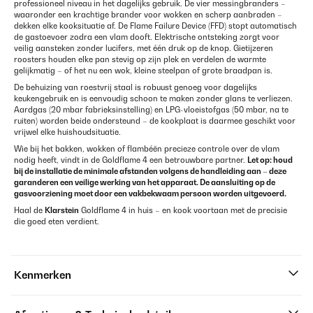
professioneel niveau in het dagelijks gebruik. De vier messingbranders –
waaronder een krachtige brander voor wokken en scherp aanbraden –
dekken elke kooksituatie af. De Flame Failure Device (FFD) stopt automatisch
de gastoevoer zodra een vlam dooft. Elektrische ontsteking zorgt voor
veilig aansteken zonder lucifers, met één druk op de knop. Gietijzeren
roosters houden elke pan stevig op zijn plek en verdelen de warmte
gelijkmatig – of het nu een wok, kleine steelpan of grote braadpan is.
De behuizing van roestvrij staal is robuust genoeg voor dagelijks
keukengebruik en is eenvoudig schoon te maken zonder glans te verliezen.
Aardgas (20 mbar fabrieksinstelling) en LPG-vloeistofgas (50 mbar, na te
ruiten) worden beide ondersteund – de kookplaat is daarmee geschikt voor
vrijwel elke huishoudsituatie.
Wie bij het bakken, wokken of flambéën precieze controle over de vlam
nodig heeft, vindt in de Goldflame 4 een betrouwbare partner.
Let op: houd
bij de installatie de minimale afstanden volgens de handleiding aan – deze
garanderen een veilige werking van het apparaat. De aansluiting op de
gasvoorziening moet door een vakbekwaam persoon worden uitgevoerd.
Haal de
Klarstein
Goldflame 4 in huis – en kook voortaan met de precisie
die goed eten verdient.
Kenmerken