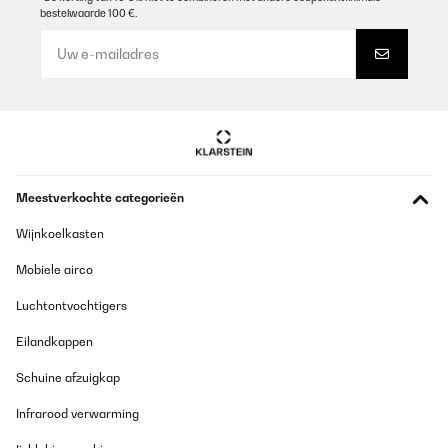
bestelwaarde 100 €.
GECONTROLEERDE BEOORDELING
29/12/2025
Sehr gut ist eine super Anschaffung funktioniert einwandfrei sieht
sehr schön aus und lässt sich super reinigen !
Amazon-Benutzer
Vertaal
Meestverkochte categorieën
GECONTROLEERDE BEOORDELING
Wijnkoelkasten
28/12/2025
Mobiele airco
Ik ben super blij met mijn aankoop ziet er zeer luxe uit en werkt
super goed allemaal. Staat hele mooi in mijn keuken.
Luchtontvochtigers
Amazon-gebruiker
Eilandkappen
Vertaal
Schuine afzuigkap
Infrarood verwarming
GECONTROLEERDE BEOORDELING
23/12/2025