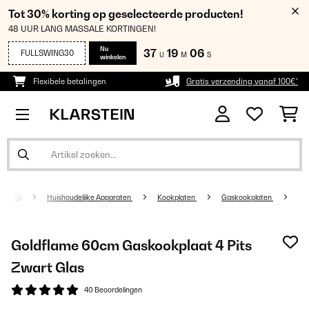
Tot 30% korting op geselecteerde producten!
48 UUR LANG MASSALE KORTINGEN!
Nu
37
19
05
FULLSWING30
U
M
S
winkelen
Flexibele betalingen
Gratis verzending vanaf 100€*
Huishoudelijke Apparaten
Kookplaten
Gaskookplaten
Goldflame 60cm Gaskookplaat 4 Pits
Zwart Glas
40 Beoordelingen