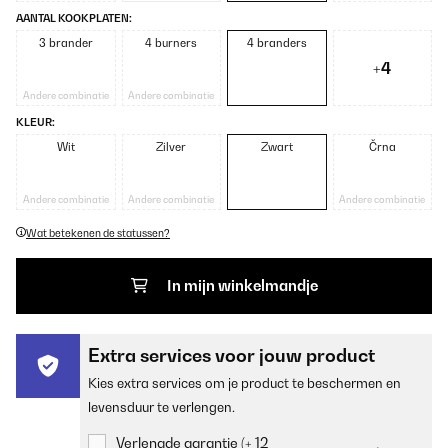
AANTAL KOOKPLATEN:
3 brander
4 burners
4 branders
+4
Andere combinatie
Andere combinatie
KLEUR:
Wit
Zilver
Zwart
Črna
Andere combinatie
Andere combinatie
Andere combinatie
Wat betekenen de statussen?
In mijn winkelmandje
Extra services voor jouw product
Kies extra services om je product te beschermen en
levensduur te verlengen.
Verlengde garantie (+ 12