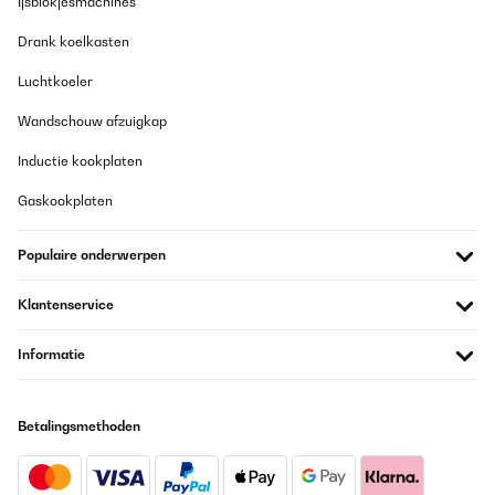
Ijsblokjesmachines
Sieht toll aus, da die Knöpfe vorne sind kommt man wen man
Drank koelkasten
vorne ein etwas größeren Topf stehen hat etwas Schlacht drann
aber es geht schon
Luchtkoeler
Amazon-Benutzer
Wandschouw afzuigkap
Vertaal
Inductie kookplaten
GECONTROLEERDE BEOORDELING
Gaskookplaten
20/12/2025
Good thanks
Populaire onderwerpen
Amazon user
Klantenservice
Vertaal
Informatie
GECONTROLEERDE BEOORDELING
17/12/2025
Betalingsmethoden
So ein schöner perfekt einstellbarer Gasherd!