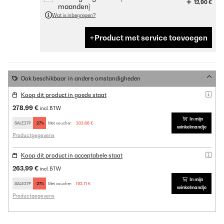
12,90 €
maanden)
Wat is inbegrepen?
Product met service toevoegen
Ook beschikbaar in andere omstandigheden
Koop dit product in goede staat
278,99 €
incl. BTW
In mijn
SALE27P
-27%
Met voucher:
203,66 €
winkelmandje
Productgegevens
Koop dit product in acceptabele staat
263,99 €
incl. BTW
In mijn
SALE27P
-27%
Met voucher:
192,71 €
winkelmandje
Productgegevens