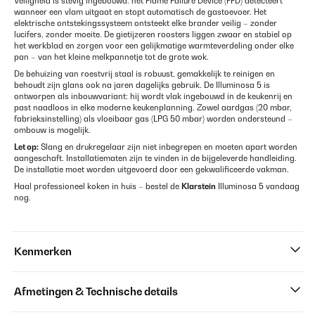
Veiligheid is stevig ingebouwd: het Flame Failure Device (FFD) detecteert
wanneer een vlam uitgaat en stopt automatisch de gastoevoer. Het
elektrische ontstekingssysteem ontsteekt elke brander veilig – zonder
lucifers, zonder moeite. De gietijzeren roosters liggen zwaar en stabiel op
het werkblad en zorgen voor een gelijkmatige warmteverdeling onder elke
pan – van het kleine melkpannetje tot de grote wok.
De behuizing van roestvrij staal is robuust, gemakkelijk te reinigen en
behoudt zijn glans ook na jaren dagelijks gebruik. De Illuminosa 5 is
ontworpen als inbouwvariant: hij wordt vlak ingebouwd in de keukenrij en
past naadloos in elke moderne keukenplanning. Zowel aardgas (20 mbar,
fabrieksinstelling) als vloeibaar gas (LPG 50 mbar) worden ondersteund –
ombouw is mogelijk.
Let op:
Slang en drukregelaar zijn niet inbegrepen en moeten apart worden
aangeschaft. Installatiematen zijn te vinden in de bijgeleverde handleiding.
De installatie moet worden uitgevoerd door een gekwalificeerde vakman.
Haal professioneel koken in huis – bestel de
Klarstein
Illuminosa 5 vandaag
nog.
Kenmerken
Afmetingen & Technische details