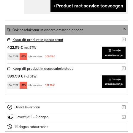
Product met service toevoegen
Ook beschikbaar in andere omstandigheden
Koop dit product in goede staat
422,99 €
incl. BTW
In mijn
winkelmandje
SALE27P
-27%
Met voucher:
308,78 €
Koop dit product in acceptabele staat
399,99 €
incl. BTW
In mijn
winkelmandje
SALE27P
-27%
Met voucher:
291,99 €
Direct leverbaar
Levertijd: 1 - 2 dagen
14 dagen retourrecht