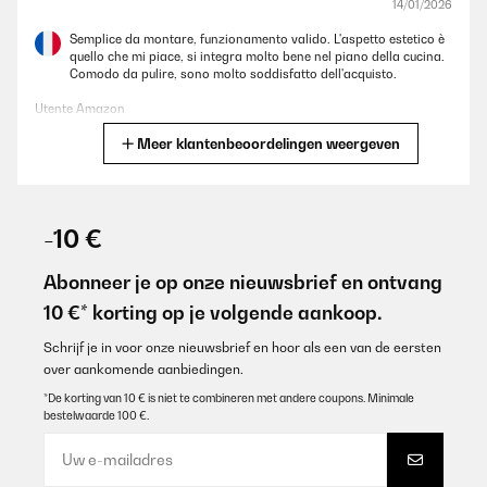
14/01/2026
Semplice da montare, funzionamento valido. L'aspetto estetico è
quello che mi piace, si integra molto bene nel piano della cucina.
Comodo da pulire, sono molto soddisfatto dell'acquisto.
Utente Amazon
Meer klantenbeoordelingen weergeven
Vertaal
GECONTROLEERDE BEOORDELING
13/10/2025
-10 €
Article super bien emballé, belle plaque pas encore installée.
Dommage que la société de livraison DPD font comme ils veulent,
Abonneer je op onze nieuwsbrief en ontvang
car je devais être livré chez moi et j'ai dû faire 40 kilomètres pour
10 €* korting op je volgende aankoop.
les récupérer dans un point relais.
Utilisateur d'Amazon
Schrijf je in voor onze nieuwsbrief en hoor als een van de eersten
over aankomende aanbiedingen.
Vertaal
*De korting van 10 € is niet te combineren met andere coupons. Minimale
bestelwaarde 100 €.
GECONTROLEERDE BEOORDELING
25/01/2025