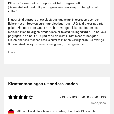
Dit is de 2e keer dat ik dit apparaat heb aangeschaft.
(De eerste brak nadat ik per ongeluk een voorwerp op het glas liet
vallen).
Ik gebruik dit apparaat op vloeibaar gas waar ik tevreden over ben.
Echter het ombouwen van naar vloeibaar gas (LPG) is dit keer nog niet
gelukt. Het apparaat wat ik nu heb ontvangen, lukt het niet om het
mondstuk los te krijgen omdat deze er te strak is ingedraaid. En na vele
pogingen is de bout nu bijna rond en weet ik niet meer of het gaat
lukken om deze met een steeksleutel te kunnen verwijderen. De overige
3 mondstukken zijn trouwens wel gelukt, na enige moeite.
Leon
Klantenmeningen uit andere landen
GECONTROLEERDE BEOORDELING
10/02/2026
Mit dem Herd bin ich sehr zufrieden, aber trotz Glasfeld ist