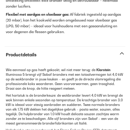
ontsteking ontsteekt elke brander veilig en betrouwbaar – helemaal
zonder lucifers.
Flexibel met aardgas en vloeibaar gas:
Af fabriek ingesteld op aardgas
(20 mbar), kan het kookveld worden omgebouwd naar vloeibaar gas
(LPG, 50 mbar) – ideaal voor huishoudens met een gasaansluiting en
voor degenen die flessen gebruiken.
Productdetails
Wie eenmaal op gas heeft gekookt, wil niet meer terug: de
Klarstein
Illuminosa 5 brengt vijf Sabaf-branders met een totaalvermogen tot 4,0 kW
op de wokbrander in jouw keuken – en geeft je de directe vlamregeling die
professionele koks waarderen. Geen voorverwarmen, geen traagheid.
Draai aan de knop, de hitte reageert meteen.
Het hartstuk is de branderkeuze: de wokbrander levert 4,0 kW en brengt de
wok binnen enkele seconden op temperatuur. De krachtige brander van 3,0
kW is ideaal voor stevig aanbraden en sudderen. Twee normale branders
van elk 1,75 kW dekken het dagelijkse gebruik – pasta water, sauzen, alles
tegelijk. De hulpbrander van 1,0 kW houdt delicate sauzen zachtjes warm
zonder ze te beschadigen. Alle vijf branders zijn van Sabaf – een van de
meest gerenommeerde branderfabrikanten uit Italië.