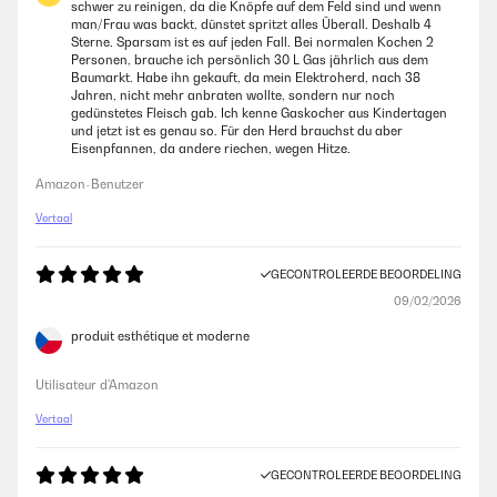
schwer zu reinigen, da die Knöpfe auf dem Feld sind und wenn
man/Frau was backt, dünstet spritzt alles Überall. Deshalb 4
Sterne. Sparsam ist es auf jeden Fall. Bei normalen Kochen 2
Personen, brauche ich persönlich 30 L Gas jährlich aus dem
Baumarkt. Habe ihn gekauft, da mein Elektroherd, nach 38
Jahren, nicht mehr anbraten wollte, sondern nur noch
gedünstetes Fleisch gab. Ich kenne Gaskocher aus Kindertagen
und jetzt ist es genau so. Für den Herd brauchst du aber
Eisenpfannen, da andere riechen, wegen Hitze.
Amazon-Benutzer
Vertaal
GECONTROLEERDE BEOORDELING
09/02/2026
produit esthétique et moderne
Utilisateur d'Amazon
Vertaal
GECONTROLEERDE BEOORDELING