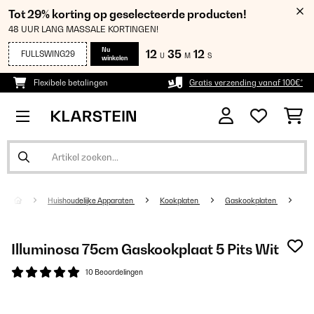
Tot 29% korting op geselecteerde producten!
48 UUR LANG MASSALE KORTINGEN!
Nu
12
35
11
FULLSWING29
U
M
S
winkelen
Flexibele betalingen
Gratis verzending vanaf 100€*
Huishoudelijke Apparaten
Kookplaten
Gaskookplaten
Illuminosa 75cm Gaskookplaat 5 Pits Wit
10 Beoordelingen