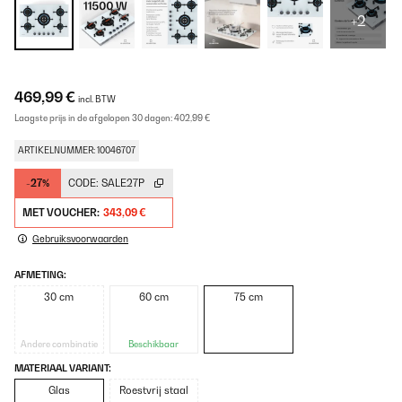
+2
469,99 €
incl. BTW
Laagste prijs in de afgelopen 30 dagen:
402,99 €
ARTIKELNUMMER: 10046707
-27%
CODE:
SALE27P
MET VOUCHER:
343,09 €
Gebruiksvoorwaarden
AFMETING:
30 cm
60 cm
75 cm
Andere combinatie
Beschikbaar
MATERIAAL VARIANT:
Glas
Roestvrij staal