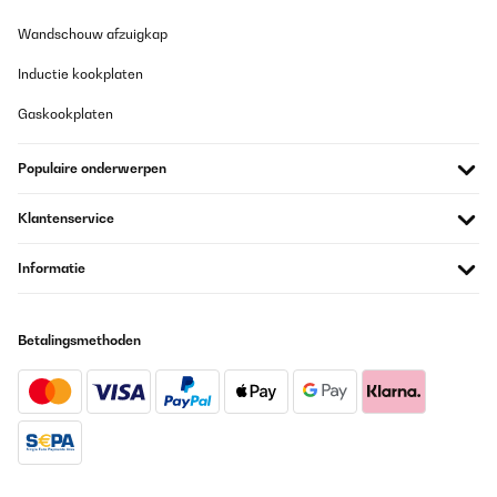
GECONTROLEERDE BEOORDELING
Wandschouw afzuigkap
02/12/2022
Inductie kookplaten
Super Gasherd. Wir betreiben ihn mit einer Propangasflasche,
die Düsen ließen sich relativ gut austauschen. Grade für große
Gaskookplaten
Pfannen und Töpfe bietet er sehr viel Platz. Power ist im Überfluß
vorhanden. Das Design mit den Kreuzen ist Klasse. Die Tiefe ist
tatsächlich höher als bei unserem kaputten Model aber passt
Populaire onderwerpen
trotzdem. Beim Gasanschluß musste ich ganz schön umbauen.
Amazon-Benutzer
Klantenservice
Vertaal
Informatie
GECONTROLEERDE BEOORDELING
02/10/2022
Betalingsmethoden
Optisch und qualitativ top. Gefällt mir richtig gut.
Amazon-Benutzer
Vertaal
GECONTROLEERDE BEOORDELING