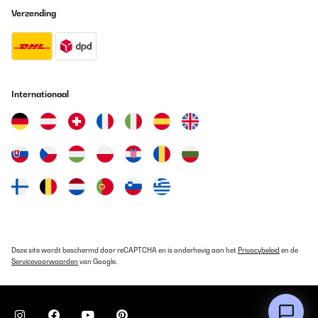
Verzending
25/12/2020
Sono davvero soddisfatto. Prodotto arrivato nel tempo previsto
(dalla Germania, n.b.) e senza alcun difetto.I bruciatori hanno una
potenza impressionante, molto più alta rispetto a qualsiasi piano
cottura.Il piano è esteticamente magnifico ed il tutto è facilissimo
da pulire (rispetto ai fornelli tradizionali)Veniamo al
Internationaal
montaggio.Lo spessore di tutta la scocca è più rilevante rispetto
ai normali piani cottura (è ovvio: sono bruciatori semi
professionali), pertanto se avete un incasso standard non è detto
che basti: io ho dovuto segare qualche cm con il seghetto
alternativo...ma vi assicuro che vale la pena!NON viene fornito
l'aggancio a pipetta per il gas, nel caso in cui a voi serva,
pertanto procuratevene uno.Per il resto, davvero complimenti
alla Klarstein perchè è un prodotto di altissima qualità
Utente Amazon
Vertaal
Deze site wordt beschermd door reCAPTCHA en is onderhevig aan het
Privacybeleid
en de
Servicevoorwaarden
van Google.