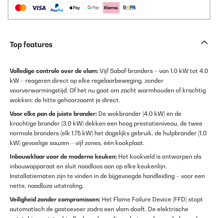
Top features
Volledige controle over de vlam:
Vijf Sabaf-branders – van 1,0 kW tot 4,0
kW – reageren direct op elke regelaarbeweging, zonder
voorverwarmingstijd. Of het nu gaat om zacht warmhouden of krachtig
wokken: de hitte gehoorzaamt je direct.
Voor elke pan de juiste brander:
De wokbrander (4,0 kW) en de
krachtige brander (3,0 kW) dekken een hoog prestatieniveau, de twee
normale branders (elk 1,75 kW) het dagelijks gebruik, de hulpbrander (1,0
kW) gevoelige sauzen – vijf zones, één kookplaat.
Inbouwklaar voor de moderne keuken:
Het kookveld is ontworpen als
inbouwapparaat en sluit naadloos aan op elke keukenlijn.
Installatiematen zijn te vinden in de bijgevoegde handleiding – voor een
nette, naadloze uitstraling.
Veiligheid zonder compromissen:
Het Flame Failure Device (FFD) stopt
automatisch de gastoevoer zodra een vlam dooft. De elektrische