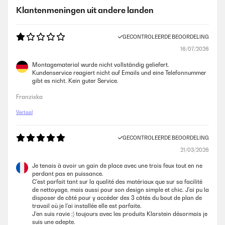
Klantenmeningen uit andere landen
GECONTROLEERDE BEOORDELING
16/07/2026
Montagematerial wurde nicht vollständig geliefert.
Kundenservice reagiert nicht auf Emails und eine Telefonnummer
gibt es nicht. Kein guter Service.
Franziska
Vertaal
GECONTROLEERDE BEOORDELING
21/03/2026
Je tenais à avoir un gain de place avec une trois feux tout en ne
perdant pas en puissance.
C'est parfait tant sur la qualité des matériaux que sur sa facilité
de nettoyage, mais aussi pour son design simple et chic. J'ai pu la
disposer de côté pour y accéder des 3 côtés du bout de plan de
travail où je l'ai installée elle est parfaite.
J'en suis ravie ;) toujours avec les produits Klarstein désormais je
suis une adepte.