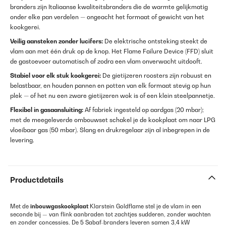
branders zijn Italiaanse kwaliteitsbranders die de warmte gelijkmatig
onder elke pan verdelen — ongeacht het formaat of gewicht van het
kookgerei.
Veilig aansteken zonder lucifers:
De elektrische ontsteking steekt de
vlam aan met één druk op de knop. Het Flame Failure Device (FFD) sluit
de gastoevoer automatisch af zodra een vlam onverwacht uitdooft.
Stabiel voor elk stuk kookgerei:
De gietijzeren roosters zijn robuust en
belastbaar, en houden pannen en potten van elk formaat stevig op hun
plek — of het nu een zware gietijzeren wok is of een klein steelpannetje.
Flexibel in gasaansluiting:
Af fabriek ingesteld op aardgas (20 mbar);
met de meegeleverde ombouwset schakel je de kookplaat om naar LPG
vloeibaar gas (50 mbar). Slang en drukregelaar zijn al inbegrepen in de
levering.
Productdetails
Met de
inbouwgaskookplaat
Klarstein Goldflame stel je de vlam in een
seconde bij — van flink aanbraden tot zachtjes sudderen, zonder wachten
en zonder concessies. De 5 Sabaf-branders leveren samen 3,4 kW