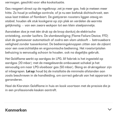
vermogen, geschikt voor elke kooksituatie.
Gas reageert direct op de regelknop: zet je meer gas, heb je meteen meer
hitte. Zo houd je volledige controle, of je nu een biefstuk dichtschroeit, een
saus laat trekken of flambiert. De gietijzeren roosters liggen stevig en
stabiel, houden elk stuk kookgerei op zijn plek en verdelen de warmte
gelijkmatig — van een zware wokpan tot een klein steelpannetje.
Aansteken doe je met één druk op de knop dankzij de elektrische
ontsteking, zonder lucifers. De vlambeveiliging (Flame Failure Device, FFD)
sluit de gastoevoer automatisch af zodra een vlam uitdooft — betrouwbare
veiligheid zonder tussenkomst. De bedieningsknoppen zitten aan de zijkant
voor een overzichtelijke en ergonomische bediening. Het roestvrijstalen
behuizing is eenvoudig schoon te houden, ook na dagelijks gebruik.
Het Goldflame werkt op aardgas én LPG. Af fabriek is het ingesteld op
aardgas (20 mbar); met de meegeleverde ombouwset schakel je het
eenvoudig om naar LPG vloeibaar gas (50 mbar). Slang en drukregelaar zijn
al inbegrepen.
Let op:
houd bij de installatie de minimale afstanden aan
zoals beschreven in de handleiding, om correct gebruik van het apparaat te
garanderen.
Haal de Klarstein Goldflame in huis en kook voortaan met de precisie die je
in een professionele keuken aantreft.
Kenmerken