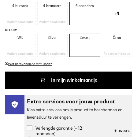
4 burners
4 branders
5 branders
+4
Andere combinatie
Andere combinatie
KLEUR:
Wit
Zilver
Zwart
Črna
Andere combinatie
Andere combinatie
Andere combinatie
Wat betekenen de statussen?
In mijn winkelmandje
Extra services voor jouw product
Kies extra services om je product te beschermen en
levensduur te verlengen.
Verlengde garantie (+ 12
15,90 €
maanden)