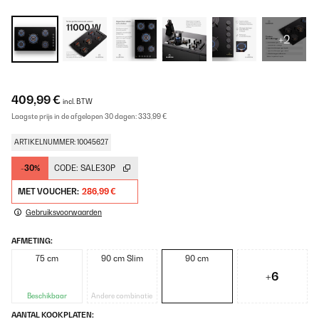
+2
409,99 €
incl. BTW
Laagste prijs in de afgelopen 30 dagen:
333,99 €
ARTIKELNUMMER: 10045627
-30%
CODE:
SALE30P
MET VOUCHER:
286,99 €
Gebruiksvoorwaarden
AFMETING:
75 cm
90 cm Slim
90 cm
+6
Beschikbaar
Andere combinatie
AANTAL KOOKPLATEN: