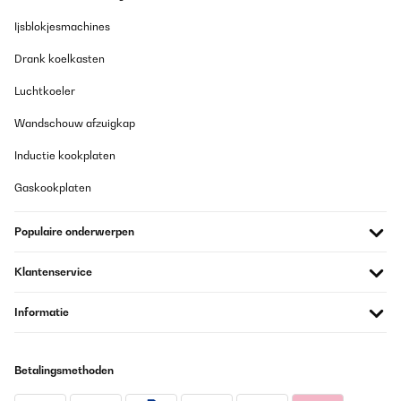
23/12/2025
Ijsblokjesmachines
Sieht toll aus, da die Knöpfe vorne sind kommt man wen man
Drank koelkasten
vorne ein etwas größeren Topf stehen hat etwas Schlacht drann
aber es geht schon
Luchtkoeler
Amazon-Benutzer
Wandschouw afzuigkap
Vertaal
Inductie kookplaten
GECONTROLEERDE BEOORDELING
Gaskookplaten
20/12/2025
Good thanks
Populaire onderwerpen
Amazon user
Klantenservice
Vertaal
Informatie
GECONTROLEERDE BEOORDELING
17/12/2025
Betalingsmethoden
So ein schöner perfekt einstellbarer Gasherd!