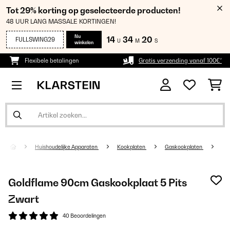
Tot 29% korting op geselecteerde producten!
48 UUR LANG MASSALE KORTINGEN!
Nu
14
34
19
FULLSWING29
U
M
S
winkelen
Flexibele betalingen
Gratis verzending vanaf 100€*
Huishoudelijke Apparaten
Kookplaten
Gaskookplaten
Goldflame 90cm Gaskookplaat 5 Pits
Zwart
40 Beoordelingen